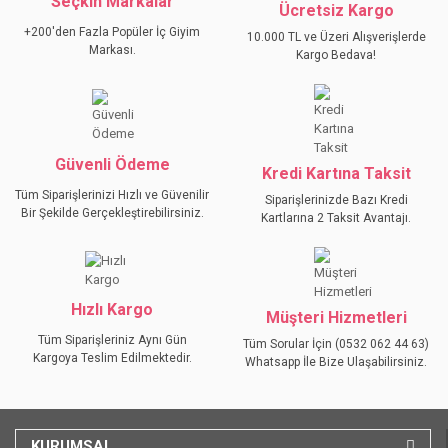
Seçkin Markalar
Ücretsiz Kargo
Ürün açıklamasında eksik bilgiler bulunuyor.
+200'den Fazla Popüler İç Giyim
10.000 TL ve Üzeri Alışverişlerde
Ürün bilgilerinde hatalar bulunuyor.
Markası.
Kargo Bedava!
Ürün fiyatı diğer sitelerden daha pahalı.
Bu ürüne benzer farklı alternatifler olmalı.
Güvenli Ödeme
Kredi Kartına Taksit
Tüm Siparişlerinizi Hızlı ve Güvenilir
Siparişlerinizde Bazı Kredi
Bir Şekilde Gerçekleştirebilirsiniz.
Kartlarına 2 Taksit Avantajı.
GÖNDER
Hızlı Kargo
Müşteri Hizmetleri
Tüm Siparişleriniz Aynı Gün
Tüm Sorular İçin (0532 062 44 63)
Kargoya Teslim Edilmektedir.
Whatsapp İle Bize Ulaşabilirsiniz.
KURUMSAL