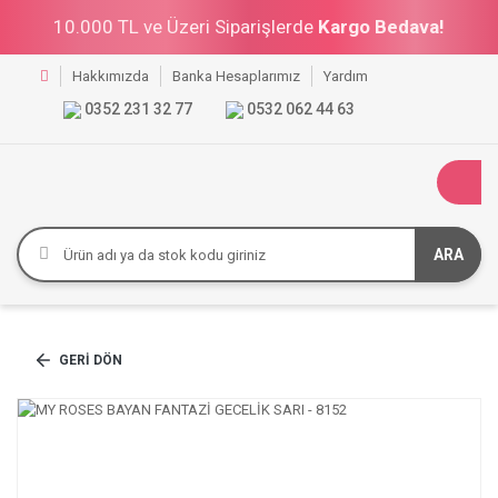
10.000 TL ve Üzeri Siparişlerde
Kargo Bedava!
Hakkımızda
Banka Hesaplarımız
Yardım
0352 231 32 77
0532 062 44 63
ARA
GERI DÖN