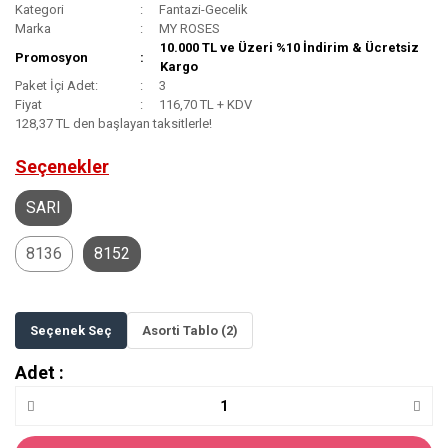
Kategori
Fantazi-Gecelik
Marka
MY ROSES
10.000 TL ve Üzeri %10 İndirim & Ücretsiz
Promosyon
Kargo
Paket İçi Adet:
3
Fiyat
116,70 TL + KDV
128,37 TL den başlayan taksitlerle!
Seçenekler
SARI
8136
8152
Seçenek Seç
Asorti Tablo (2)
Adet :