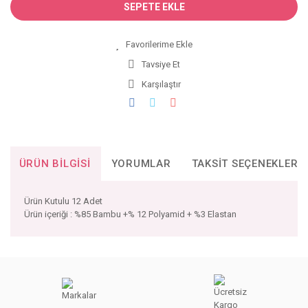
SEPETE EKLE
Tavsiye Et
Karşılaştır
ÜRÜN BILGISI
YORUMLAR
TAKSIT SEÇENEKLERI
Ürün Kutulu 12 Adet
Ürün içeriği : %85 Bambu +% 12 Polyamid + %3 Elastan
Bu ürünün fiyat bilgisi, resim, ürün açıklamalarında ve diğer
konularda yetersiz gördüğünüz noktaları öneri formunu
Bu ürüne ilk yorumu siz yapın!
kullanarak tarafımıza iletebilirsiniz.
Görüş ve önerileriniz için teşekkür ederiz.