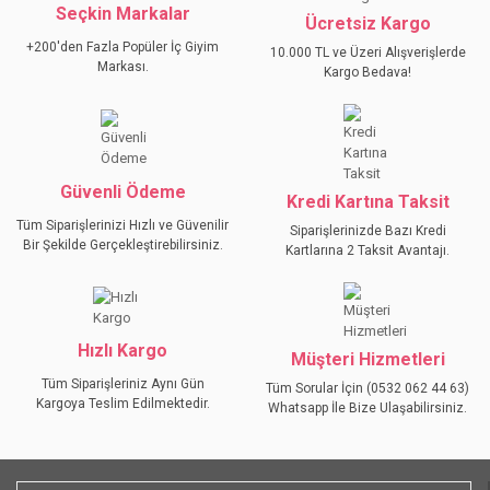
Seçkin Markalar
YORUM YAZ
Ücretsiz Kargo
Ürün resmi kalitesiz, bozuk veya görüntülenemiyor.
+200'den Fazla Popüler İç Giyim
10.000 TL ve Üzeri Alışverişlerde
Ürün açıklamasında eksik bilgiler bulunuyor.
Markası.
Kargo Bedava!
Ürün bilgilerinde hatalar bulunuyor.
Ürün fiyatı diğer sitelerden daha pahalı.
Bu ürüne benzer farklı alternatifler olmalı.
Güvenli Ödeme
Kredi Kartına Taksit
Tüm Siparişlerinizi Hızlı ve Güvenilir
Siparişlerinizde Bazı Kredi
Bir Şekilde Gerçekleştirebilirsiniz.
Kartlarına 2 Taksit Avantajı.
GÖNDER
Hızlı Kargo
Müşteri Hizmetleri
Tüm Siparişleriniz Aynı Gün
Tüm Sorular İçin (0532 062 44 63)
Kargoya Teslim Edilmektedir.
Whatsapp İle Bize Ulaşabilirsiniz.