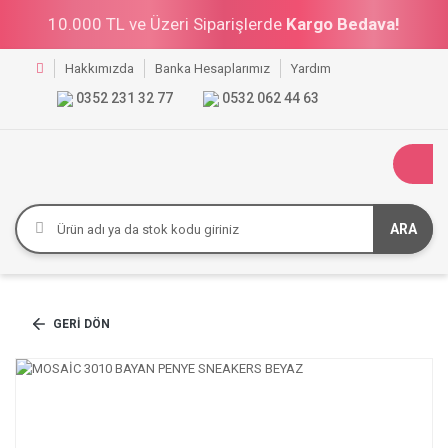
10.000 TL ve Üzeri Siparişlerde
Kargo Bedava!
Hakkımızda
Banka Hesaplarımız
Yardım
0352 231 32 77
0532 062 44 63
ARA
GERI DÖN