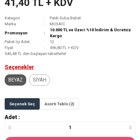
41,40 TL + KDV
Kategori
Patik-Suba-Babet
Marka
MOSAİC
10.000 TL ve Üzeri %10 İndirim & Ücretsiz
Promosyon
Kargo
Paket İçi Adet:
12
Fiyat
496,80 TL + KDV
546,48 TL den başlayan taksitlerle!
Seçenekler
BEYAZ
SİYAH
Seçenek Seç
Asorti Tablo (2)
Adet :