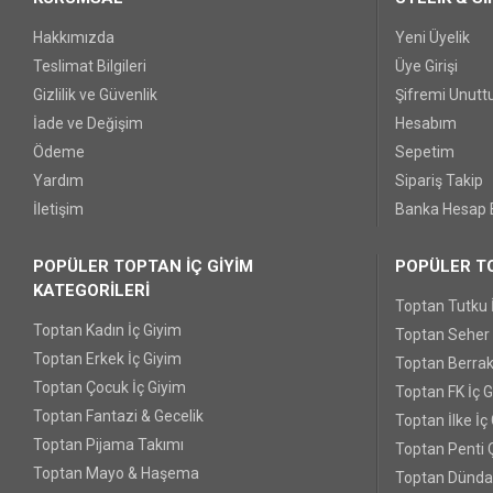
Hakkımızda
Yeni Üyelik
Teslimat Bilgileri
Üye Girişi
Gizlilik ve Güvenlik
Şifremi Unut
İade ve Değişim
Hesabım
Ödeme
Sepetim
Yardım
Sipariş Takip
İletişim
Banka Hesap B
POPÜLER TOPTAN İÇ GİYİM
POPÜLER TO
KATEGORİLERİ
Toptan Tutku 
Toptan Kadın İç Giyim
Toptan Seher Y
Toptan Erkek İç Giyim
Toptan Berrak
Toptan Çocuk İç Giyim
Toptan FK İç 
Toptan Fantazi & Gecelik
Toptan İlke İç
Toptan Pijama Takımı
Toptan Penti 
Toptan Mayo & Haşema
Toptan Dünda