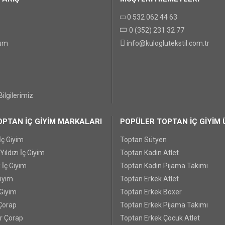
0 532 062 44 63
GÖNDER
0 (352) 231 32 77
tum
info@kuloglutekstil.com.tr
ilgilerimiz
PTAN İÇ GİYİM MARKALARI
POPÜLER TOPTAN İÇ GİYİM 
İç Giyim
Toptan Sütyen
ıldızı İç Giyim
Toptan Kadın Atlet
 İç Giyim
Toptan Kadın Pijama Takımı
Giyim
Toptan Erkek Atlet
 Giyim
Toptan Erkek Boxer
Çorap
Toptan Erkek Pijama Takımı
r Çorap
Toptan Erkek Çocuk Atlet