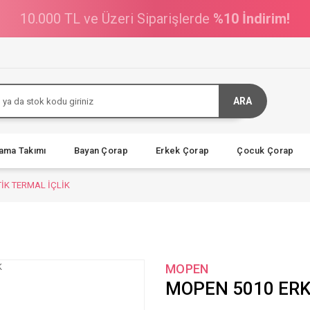
10.000 TL ve Üzeri Siparişlerde
%10 İndirim!
ARA
jama Takımı
Bayan Çorap
Erkek Çorap
Çocuk Çorap
İK TERMAL İÇLİK
MOPEN
MOPEN 5010 ERK