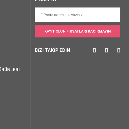
KAYIT OLUN FIRSATLARI KAÇIRMAYIN
BİZİ TAKİP EDİN
ÜRÜNLERİ