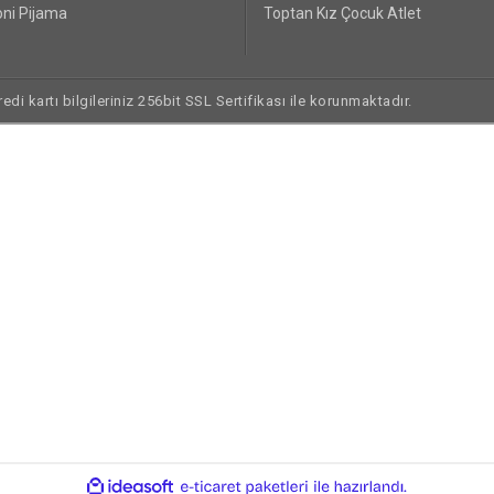
ni Pijama
Toptan Kız Çocuk Atlet
di kartı bilgileriniz 256bit SSL Sertifikası ile korunmaktadır.
ile
ideasoft
e-