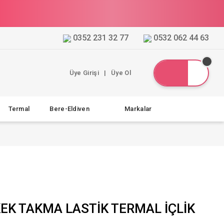
0352 231 32 77
0532 062 44 63
Üye Girişi
|
Üye Ol
Termal
Bere-Eldiven
Markalar
EK TAKMA LASTİK TERMAL İÇLİK