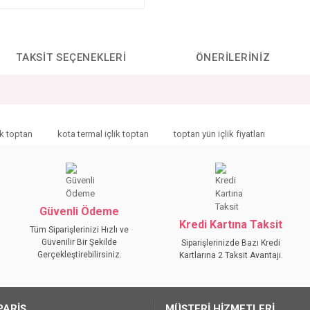
TAKSIT SEÇENEKLERI
ÖNERILERINIZ
da yetersiz gördüğünüz noktaları öneri formunu kullanarak tarafımıza iletebilirs
ik toptan
kota termal içlik toptan
toptan yün içlik fiyatları
Bu ürüne ilk yorumu siz yapın!
YORUM YAZ
Güvenli Ödeme
Kredi Kartına Taksit
Tüm Siparişlerinizi Hızlı ve
Güvenilir Bir Şekilde
Siparişlerinizde Bazı Kredi
Gerçekleştirebilirsiniz.
Kartlarına 2 Taksit Avantajı.
PARİŞ
MÜŞTERİ HİZMETLERİ