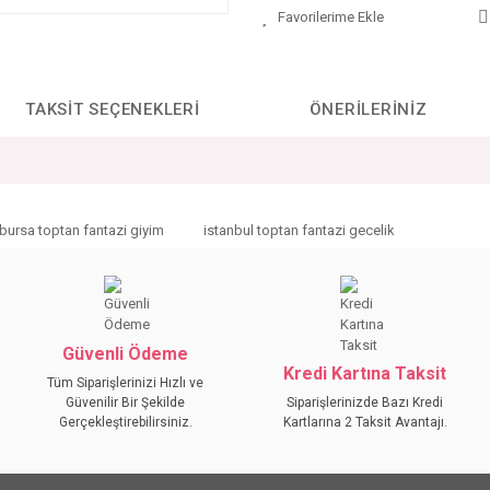
TAKSIT SEÇENEKLERI
ÖNERILERINIZ
da yetersiz gördüğünüz noktaları öneri formunu kullanarak tarafımıza iletebilirs
bursa toptan fantazi giyim
istanbul toptan fantazi gecelik
Bu ürüne ilk yorumu siz yapın!
YORUM YAZ
Güvenli Ödeme
Kredi Kartına Taksit
Tüm Siparişlerinizi Hızlı ve
Güvenilir Bir Şekilde
Siparişlerinizde Bazı Kredi
Gerçekleştirebilirsiniz.
Kartlarına 2 Taksit Avantajı.