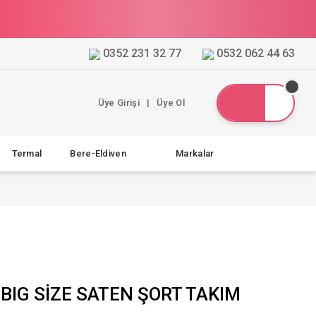
0352 231 32 77
0532 062 44 63
Üye Girişi
|
Üye Ol
Termal
Bere-Eldiven
Markalar
 BIG SİZE SATEN ŞORT TAKIM