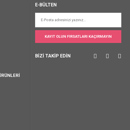
E-BÜLTEN
KAYIT OLUN FIRSATLARI KAÇIRMAYIN
BİZİ TAKİP EDİN
ÜRÜNLERİ