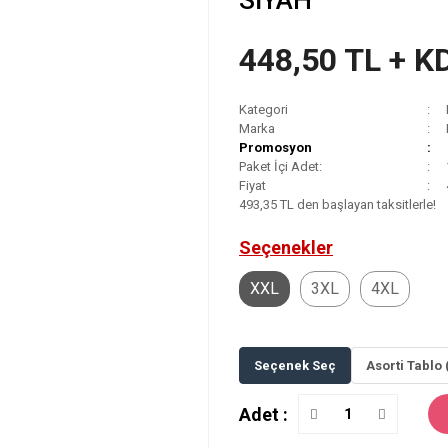
SİYAH
448,50 TL + K
Kategori
Marka
Promosyon
Paket İçi Adet:
Fiyat
493,35 TL den başlayan taksitlerle!
Seçenekler
XXL
3XL
4XL
Seçenek Seç
Asorti Tablo 
Adet :