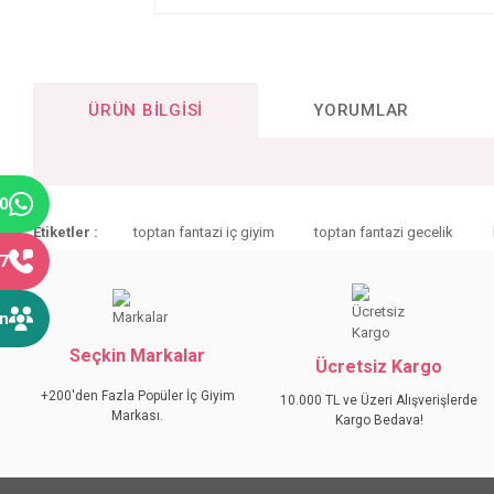
ÜRÜN BILGISI
YORUMLAR
40
Bu ürünün fiyat bilgisi, resim, ürün açıklamalarında ve diğer konular
Etiketler :
toptan fantazi iç giyim
toptan fantazi gecelik
Görüş ve önerileriniz için teşekkür ederiz.
77
Ürün resmi kalitesiz, bozuk veya görüntülenemiyor.
ın
Ürün açıklamasında eksik bilgiler bulunuyor.
Seçkin Markalar
Ürün bilgilerinde hatalar bulunuyor.
Ücretsiz Kargo
Ürün fiyatı diğer sitelerden daha pahalı.
+200'den Fazla Popüler İç Giyim
10.000 TL ve Üzeri Alışverişlerde
Markası.
Bu ürüne benzer farklı alternatifler olmalı.
Kargo Bedava!