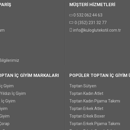
PARİŞ
MÜŞTERİ HİZMETLERİ
0 532 062 44 63
GÖNDER
0 (352) 231 32 77
tum
info@kuloglutekstil.com.tr
ilgilerimiz
PTAN İÇ GİYİM MARKALARI
POPÜLER TOPTAN İÇ GİYİM 
İç Giyim
Toptan Sütyen
ıldızı İç Giyim
Toptan Kadın Atlet
 İç Giyim
Toptan Kadın Pijama Takımı
Giyim
Toptan Erkek Atlet
 Giyim
Toptan Erkek Boxer
Çorap
Toptan Erkek Pijama Takımı