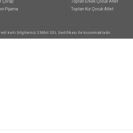
r Çorap
Toptan Erkek Çocuk Atlet
ni Pijama
Toptan Kız Çocuk Atlet
di kartı bilgileriniz 256bit SSL Sertifikası ile korunmaktadır.