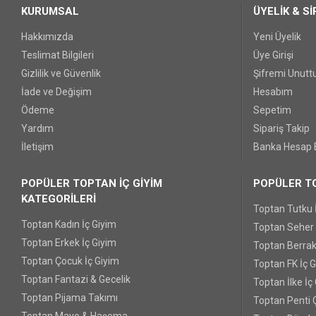
KURUMSAL
ÜYELİK & Sİ
Hakkımızda
Yeni Üyelik
Teslimat Bilgileri
Üye Girişi
Gizlilik ve Güvenlik
Şifremi Unut
İade ve Değişim
Hesabım
Ödeme
Sepetim
Yardım
Sipariş Takip
İletişim
Banka Hesap B
POPÜLER TOPTAN İÇ GİYİM
POPÜLER TO
KATEGORİLERİ
Toptan Tutku 
Toptan Kadın İç Giyim
Toptan Seher Y
Toptan Erkek İç Giyim
Toptan Berrak
Toptan Çocuk İç Giyim
Toptan FK İç 
Toptan Fantazi & Gecelik
Toptan İlke İç
Toptan Pijama Takımı
Toptan Penti 
Toptan Mayo & Haşema