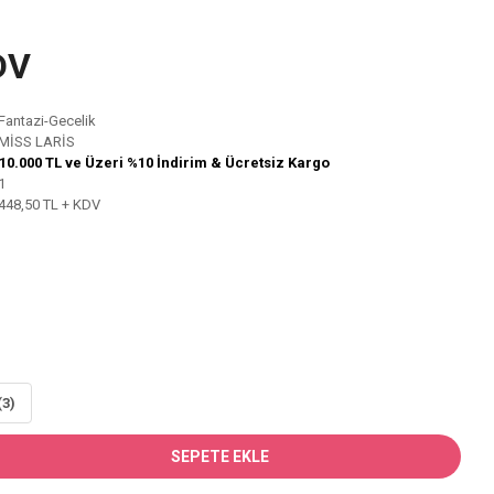
DV
Fantazi-Gecelik
MİSS LARİS
10.000 TL ve Üzeri %10 İndirim & Ücretsiz Kargo
1
448,50 TL + KDV
(3)
SEPETE EKLE