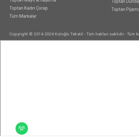
Toptan Dünda
Toptan Kadın Çorap
Toptan Pijamo
Tüm Markalar
Copyright © 2014-2024 Kuloğlu Tekstil - Tüm hakları saklıdır.- Tüm kre