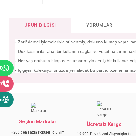
ÜRÜN BILGISI
YORUMLAR
- Zarif dantel işlemeleriyle süslenmiş, dokuma kumaş yapısı s
- Düz kesimi ile rahat bir kullanım sağlar ve vücut hatlarını naz
- Her yaş grubuna hitap eden tasarımıyla geniş bir kullanıcı yel
40
- İç giyim koleksiyonunuzda yer alacak bu parça, özel anlarınız
77
Bu ürünün fiyat bilgisi, resim, ürün açıklamalarında ve diğer konular
Görüş ve önerileriniz için teşekkür ederiz.
ın
Ürün resmi kalitesiz, bozuk veya görüntülenemiyor.
Seçkin Markalar
Ürün açıklamasında eksik bilgiler bulunuyor.
Ücretsiz Kargo
Ürün bilgilerinde hatalar bulunuyor.
+200'den Fazla Popüler İç Giyim
10.000 TL ve Üzeri Alışverişlerde