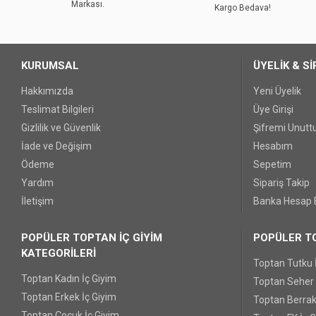
Markası.
Ürün fiyatı diğer sitelerden daha pahalı.
Kargo Bedava!
Bu ürüne benzer farklı alternatifler olmalı.
KURUMSAL
ÜYELİK & Sİ
Hakkımızda
Yeni Üyelik
Teslimat Bilgileri
Üye Girişi
Gizlilik ve Güvenlik
Şifremi Unut
İade ve Değişim
Hesabım
Ödeme
Sepetim
Yardım
Sipariş Takip
İletişim
Banka Hesap B
POPÜLER TOPTAN İÇ GİYİM
POPÜLER TO
KATEGORİLERİ
Toptan Tutku 
Toptan Kadın İç Giyim
Toptan Seher Y
Toptan Erkek İç Giyim
Toptan Berrak
Toptan Çocuk İç Giyim