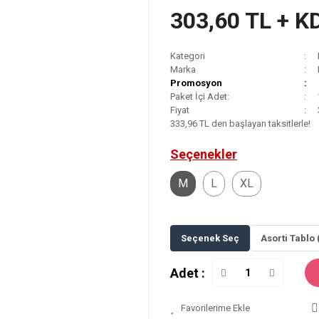
303,60 TL + K
Kategori
Marka
Promosyon
Paket İçi Adet:
Fiyat
333,96 TL den başlayan taksitlerle!
Seçenekler
M
L
XL
Seçenek Seç
Asorti Tablo 
Adet :