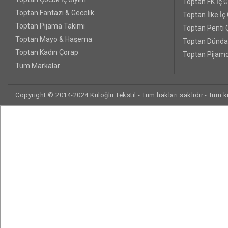
Toptan FK İç 
Toptan Fantazi & Gecelik
Toptan İlke İç
Toptan Pijama Takımı
Toptan Penti 
Toptan Mayo & Haşema
Toptan Dünda
Toptan Kadın Çorap
Toptan Pijamo
Tüm Markalar
Copyright © 2014-2024 Kuloğlu Tekstil - Tüm hakları saklıdır.- Tüm kre