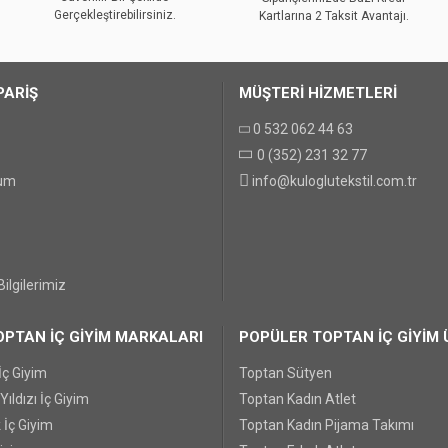
Gerçekleştirebilirsiniz.
Kartlarına 2 Taksit Avantajı.
PARİŞ
MÜŞTERİ HİZMETLERİ
0 532 062 44 63
0 (352) 231 32 77
GÖNDER
tum
info@kuloglutekstil.com.tr
ilgilerimiz
PTAN İÇ GİYİM MARKALARI
POPÜLER TOPTAN İÇ GİYİM 
İç Giyim
Toptan Sütyen
ıldızı İç Giyim
Toptan Kadın Atlet
 İç Giyim
Toptan Kadın Pijama Takımı