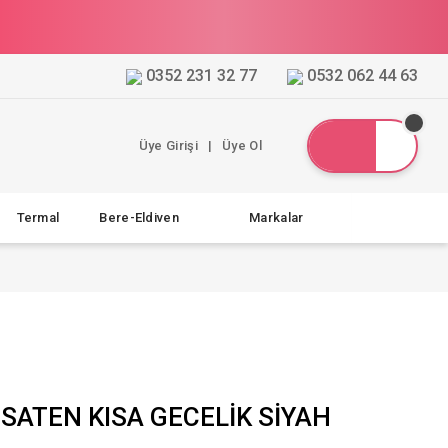
0352 231 32 77
0532 062 44 63
Üye Girişi
|
Üye Ol
Termal
Bere-Eldiven
Markalar
 SATEN KISA GECELİK SİYAH