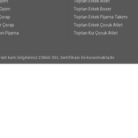
Giyim
Toptan Erkek Atlet
 Giyim
Toptan Erkek Boxer
Çorap
Toptan Erkek Pijama Takımı
r Çorap
Toptan Erkek Çocuk Atlet
ni Pijama
Toptan Kız Çocuk Atlet
di kartı bilgileriniz 256bit SSL Sertifikası ile korunmaktadır.