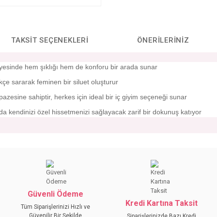
TAKSIT SEÇENEKLERI
ÖNERILERINIZ
ayesinde hem şıklığı hem de konforu bir arada sunar
ikçe sararak feminen bir siluet oluşturur
pazesine sahiptir, herkes için ideal bir iç giyim seçeneği sunar
da kendinizi özel hissetmenizi sağlayacak zarif bir dokunuş katıyor
da yetersiz gördüğünüz noktaları öneri formunu kullanarak tarafımıza iletebilirs
Bu ürüne ilk yorumu siz yapın!
YORUM YAZ
Güvenli Ödeme
Kredi Kartına Taksit
Tüm Siparişlerinizi Hızlı ve
Güvenilir Bir Şekilde
Siparişlerinizde Bazı Kredi