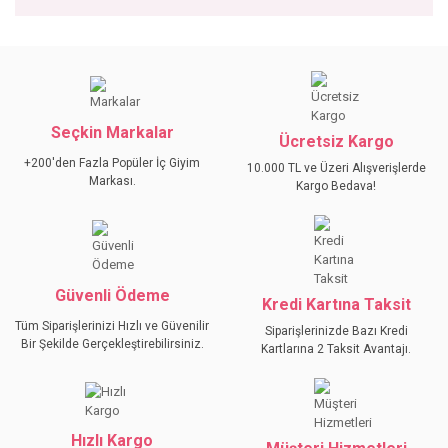
Bu ürünün fiyat bilgisi, resim, ürün açıklamalarında ve diğer
konularda yetersiz gördüğünüz noktaları öneri formunu
Bu ürüne ilk yorumu siz yapın!
kullanarak tarafımıza iletebilirsiniz.
Görüş ve önerileriniz için teşekkür ederiz.
Seçkin Markalar
YORUM YAZ
Ücretsiz Kargo
Ürün resmi kalitesiz, bozuk veya görüntülenemiyor.
+200'den Fazla Popüler İç Giyim
10.000 TL ve Üzeri Alışverişlerde
Ürün açıklamasında eksik bilgiler bulunuyor.
Markası.
Kargo Bedava!
Ürün bilgilerinde hatalar bulunuyor.
Ürün fiyatı diğer sitelerden daha pahalı.
Bu ürüne benzer farklı alternatifler olmalı.
Güvenli Ödeme
Kredi Kartına Taksit
Tüm Siparişlerinizi Hızlı ve Güvenilir
Siparişlerinizde Bazı Kredi
Bir Şekilde Gerçekleştirebilirsiniz.
Kartlarına 2 Taksit Avantajı.
GÖNDER
Hızlı Kargo