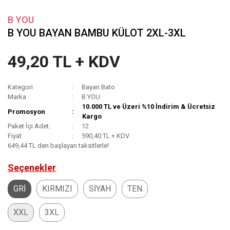
B YOU
B YOU BAYAN BAMBU KÜLOT 2XL-3XL
49,20 TL + KDV
Kategori
Bayan Bato
Marka
B YOU
10.000 TL ve Üzeri %10 İndirim & Ücretsiz
Promosyon
Kargo
Paket İçi Adet:
12
Fiyat
590,40 TL + KDV
649,44 TL den başlayan taksitlerle!
Seçenekler
GRİ
KIRMIZI
SİYAH
TEN
XXL
3XL