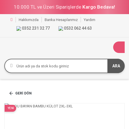
10.000 TL ve Üzeri Siparişlerde
Kargo Bedava!
Hakkımızda
Banka Hesaplarımız
Yardım
0352 231 32 77
0532 062 44 63
ARA
GERI DÖN
YENİ