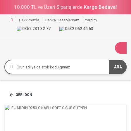
10.000 TL ve Üzeri Siparişlerde
Kargo Bedava!
Hakkımızda
Banka Hesaplarımız
Yardım
0352 231 32 77
0532 062 44 63
ARA
GERI DÖN