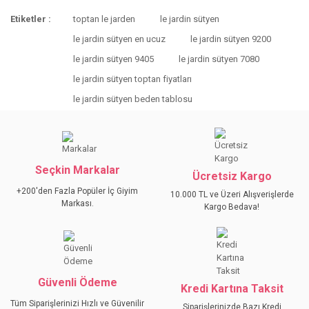
Bu ürünün fiyat bilgisi, resim, ürün açıklamalarında ve diğer
Etiketler :
toptan le jarden
le jardin sütyen
konularda yetersiz gördüğünüz noktaları öneri formunu
Bu ürüne ilk yorumu siz yapın!
kullanarak tarafımıza iletebilirsiniz.
le jardin sütyen en ucuz
le jardin sütyen 9200
Görüş ve önerileriniz için teşekkür ederiz.
le jardin sütyen 9405
le jardin sütyen 7080
YORUM YAZ
le jardin sütyen toptan fiyatları
Ürün resmi kalitesiz, bozuk veya görüntülenemiyor.
le jardin sütyen beden tablosu
Ürün açıklamasında eksik bilgiler bulunuyor.
Ürün bilgilerinde hatalar bulunuyor.
Ürün fiyatı diğer sitelerden daha pahalı.
Bu ürüne benzer farklı alternatifler olmalı.
Seçkin Markalar
Ücretsiz Kargo
+200'den Fazla Popüler İç Giyim
10.000 TL ve Üzeri Alışverişlerde
Markası.
Kargo Bedava!
GÖNDER
Güvenli Ödeme
Kredi Kartına Taksit
Tüm Siparişlerinizi Hızlı ve Güvenilir
Siparişlerinizde Bazı Kredi