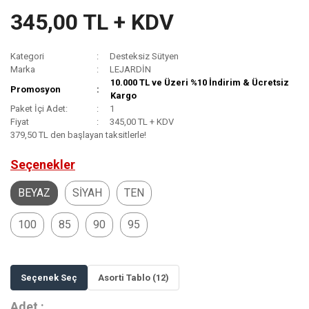
345,00 TL + KDV
Kategori
Desteksiz Sütyen
Marka
LEJARDİN
10.000 TL ve Üzeri %10 İndirim & Ücretsiz
Promosyon
Kargo
Paket İçi Adet:
1
Fiyat
345,00 TL + KDV
379,50 TL den başlayan taksitlerle!
Seçenekler
BEYAZ
SİYAH
TEN
100
85
90
95
Seçenek Seç
Asorti Tablo (12)
Adet :