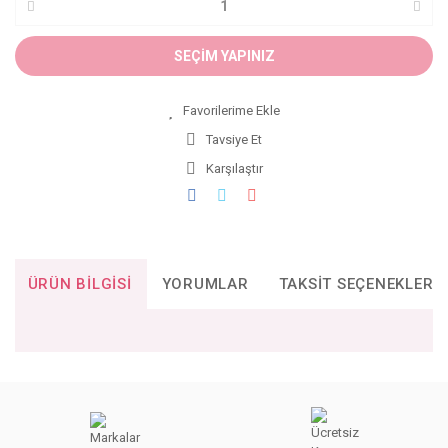
SEÇİM YAPINIZ
Tavsiye Et
Karşılaştır
ÜRÜN BILGISI
YORUMLAR
TAKSIT SEÇENEKLERI
Bu ürünün fiyat bilgisi, resim, ürün açıklamalarında ve diğer
konularda yetersiz gördüğünüz noktaları öneri formunu
Bu ürüne ilk yorumu siz yapın!
kullanarak tarafımıza iletebilirsiniz.
Görüş ve önerileriniz için teşekkür ederiz.