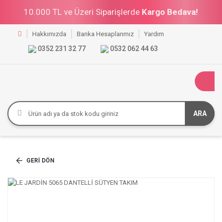
10.000 TL ve Üzeri Siparişlerde
Kargo Bedava!
Hakkımızda
Banka Hesaplarımız
Yardım
0352 231 32 77
0532 062 44 63
ARA
GERI DÖN