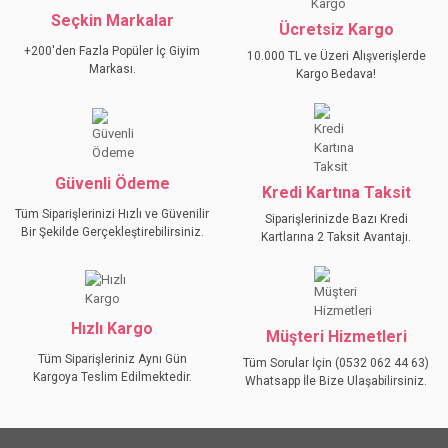
Seçkin Markalar
YORUM YAZ
Ücretsiz Kargo
Ürün resmi kalitesiz, bozuk veya görüntülenemiyor.
+200'den Fazla Popüler İç Giyim
10.000 TL ve Üzeri Alışverişlerde
Ürün açıklamasında eksik bilgiler bulunuyor.
Markası.
Kargo Bedava!
Ürün bilgilerinde hatalar bulunuyor.
Ürün fiyatı diğer sitelerden daha pahalı.
Bu ürüne benzer farklı alternatifler olmalı.
Güvenli Ödeme
Kredi Kartına Taksit
Tüm Siparişlerinizi Hızlı ve Güvenilir
Siparişlerinizde Bazı Kredi
Bir Şekilde Gerçekleştirebilirsiniz.
Kartlarına 2 Taksit Avantajı.
GÖNDER
Hızlı Kargo
Müşteri Hizmetleri
Tüm Siparişleriniz Aynı Gün
Tüm Sorular İçin (0532 062 44 63)
Kargoya Teslim Edilmektedir.
Whatsapp İle Bize Ulaşabilirsiniz.