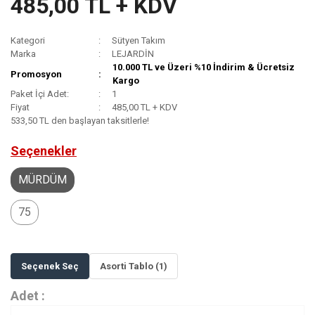
485,00 TL + KDV
Kategori
Sütyen Takım
Marka
LEJARDİN
10.000 TL ve Üzeri %10 İndirim & Ücretsiz
Promosyon
Kargo
Paket İçi Adet:
1
Fiyat
485,00 TL + KDV
533,50 TL den başlayan taksitlerle!
Seçenekler
MÜRDÜM
75
Seçenek Seç
Asorti Tablo (1)
Adet :