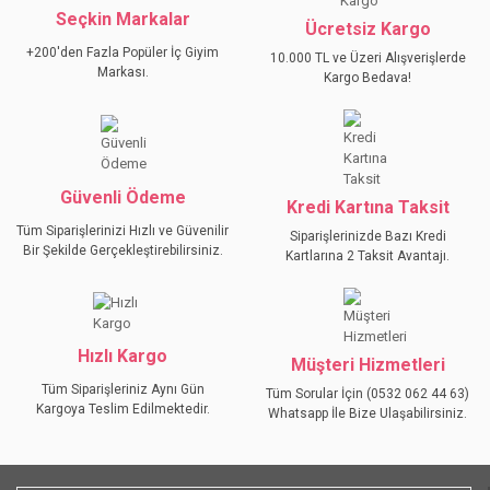
Seçkin Markalar
YORUM YAZ
Ücretsiz Kargo
Ürün resmi kalitesiz, bozuk veya görüntülenemiyor.
+200'den Fazla Popüler İç Giyim
10.000 TL ve Üzeri Alışverişlerde
Ürün açıklamasında eksik bilgiler bulunuyor.
Markası.
Kargo Bedava!
Ürün bilgilerinde hatalar bulunuyor.
Ürün fiyatı diğer sitelerden daha pahalı.
Bu ürüne benzer farklı alternatifler olmalı.
Güvenli Ödeme
Kredi Kartına Taksit
Tüm Siparişlerinizi Hızlı ve Güvenilir
Siparişlerinizde Bazı Kredi
Bir Şekilde Gerçekleştirebilirsiniz.
Kartlarına 2 Taksit Avantajı.
GÖNDER
Hızlı Kargo
Müşteri Hizmetleri
Tüm Siparişleriniz Aynı Gün
Tüm Sorular İçin (0532 062 44 63)
Kargoya Teslim Edilmektedir.
Whatsapp İle Bize Ulaşabilirsiniz.