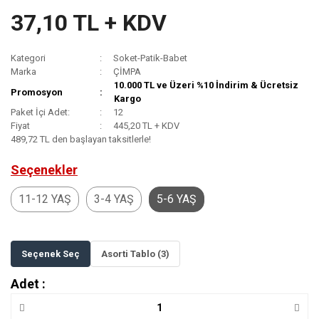
37,10 TL + KDV
Kategori
Soket-Patik-Babet
Marka
ÇİMPA
10.000 TL ve Üzeri %10 İndirim & Ücretsiz
Promosyon
Kargo
Paket İçi Adet:
12
Fiyat
445,20 TL + KDV
489,72 TL den başlayan taksitlerle!
Seçenekler
11-12 YAŞ
3-4 YAŞ
5-6 YAŞ
Seçenek Seç
Asorti Tablo (3)
Adet :