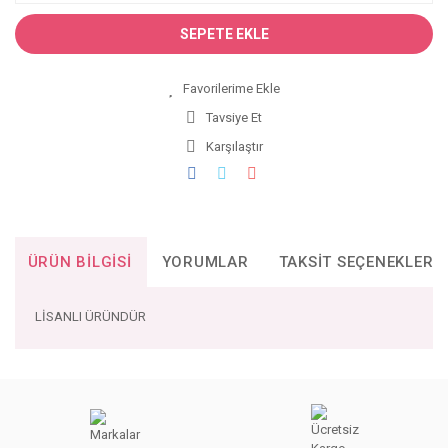
SEPETE EKLE
Tavsiye Et
Karşılaştır
ÜRÜN BILGISI
YORUMLAR
TAKSIT SEÇENEKLERI
LİSANLI ÜRÜNDÜR
Bu ürünün fiyat bilgisi, resim, ürün açıklamalarında ve diğer
konularda yetersiz gördüğünüz noktaları öneri formunu
Bu ürüne ilk yorumu siz yapın!
kullanarak tarafımıza iletebilirsiniz.
Görüş ve önerileriniz için teşekkür ederiz.