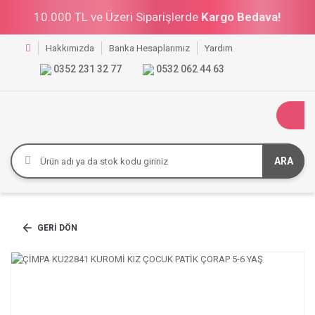
10.000 TL ve Üzeri Siparişlerde
Kargo Bedava!
Hakkımızda
Banka Hesaplarımız
Yardım
0352 231 32 77
0532 062 44 63
ARA
GERI DÖN