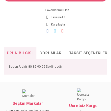
Tavsiye Et
Karşılaştır
ÜRÜN BILGISI
YORUMLAR
TAKSIT SEÇENEKLERI
Beden Aralığı 80-85-90-95 Şeklindedir
Bu ürünün fiyat bilgisi, resim, ürün açıklamalarında ve diğer
konularda yetersiz gördüğünüz noktaları öneri formunu
Bu ürüne ilk yorumu siz yapın!
kullanarak tarafımıza iletebilirsiniz.
Görüş ve önerileriniz için teşekkür ederiz.
Seçkin Markalar
YORUM YAZ
Ücretsiz Kargo
Ürün resmi kalitesiz, bozuk veya görüntülenemiyor.