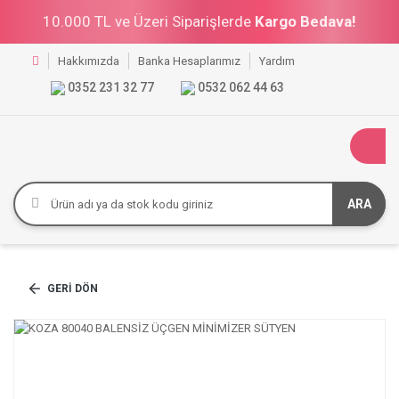
10.000 TL ve Üzeri Siparişlerde
Kargo Bedava!
Hakkımızda
Banka Hesaplarımız
Yardım
0352 231 32 77
0532 062 44 63
ARA
GERI DÖN