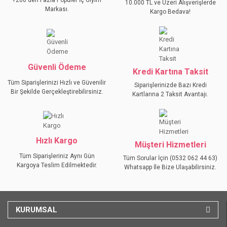
+200'den Fazla Popüler İç Giyim
10.000 TL ve Üzeri Alışverişlerde
Ürün açıklamasında eksik bilgiler bulunuyor.
Markası.
Kargo Bedava!
Ürün bilgilerinde hatalar bulunuyor.
Ürün fiyatı diğer sitelerden daha pahalı.
Bu ürüne benzer farklı alternatifler olmalı.
Güvenli Ödeme
Kredi Kartına Taksit
Tüm Siparişlerinizi Hızlı ve Güvenilir
Siparişlerinizde Bazı Kredi
Bir Şekilde Gerçekleştirebilirsiniz.
Kartlarına 2 Taksit Avantajı.
GÖNDER
Hızlı Kargo
Müşteri Hizmetleri
Tüm Siparişleriniz Aynı Gün
Tüm Sorular İçin (0532 062 44 63)
Kargoya Teslim Edilmektedir.
Whatsapp İle Bize Ulaşabilirsiniz.
KURUMSAL