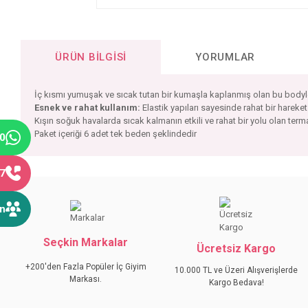
ÜRÜN BILGISI
YORUMLAR
İç kısmı yumuşak ve sıcak tutan bir kumaşla kaplanmış olan bu bodyler
Esnek ve rahat kullanım:
Elastik yapıları sayesinde rahat bir hareket 
Kışın soğuk havalarda sıcak kalmanın etkili ve rahat bir yolu olan terma
Paket içeriği 6 adet tek beden şeklindedir
40
77
Bu ürünün fiyat bilgisi, resim, ürün açıklamalarında ve diğer konular
Görüş ve önerileriniz için teşekkür ederiz.
ın
Ürün resmi kalitesiz, bozuk veya görüntülenemiyor.
Seçkin Markalar
Ürün açıklamasında eksik bilgiler bulunuyor.
Ücretsiz Kargo
Ürün bilgilerinde hatalar bulunuyor.
+200'den Fazla Popüler İç Giyim
10.000 TL ve Üzeri Alışverişlerde
Markası.
Ürün fiyatı diğer sitelerden daha pahalı.
Kargo Bedava!
Bu ürüne benzer farklı alternatifler olmalı.