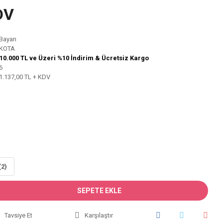
DV
Bayan
KOTA
10.000 TL ve Üzeri %10 İndirim & Ücretsiz Kargo
6
1.137,00 TL + KDV
(2)
SEPETE EKLE
Tavsiye Et
Karşılaştır