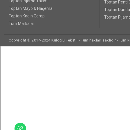
Toptan Pijama Takımı
Toptan Penti 
Toptan Mayo & Haşema
Toptan Dünda
Toptan Kadın Çorap
Toptan Pijamo
Tüm Markalar
Copyright © 2014-2024 Kuloğlu Tekstil - Tüm hakları saklıdır.- Tüm kre