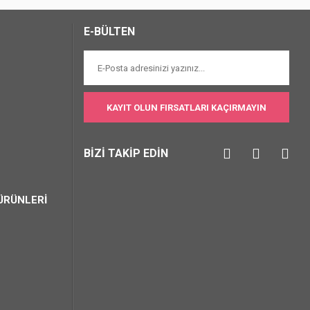
E-BÜLTEN
KAYIT OLUN FIRSATLARI KAÇIRMAYIN
BİZİ TAKİP EDİN
ÜRÜNLERİ