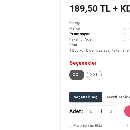
189,50 TL + K
Kategori
Marka
Promosyon
Paket İçi Adet:
Fiyat
1.250,70 TL den başlayan taksitlerle!
Seçenekler
XXL
3XL
Seçenek Seç
Asorti Tablo 
Adet :