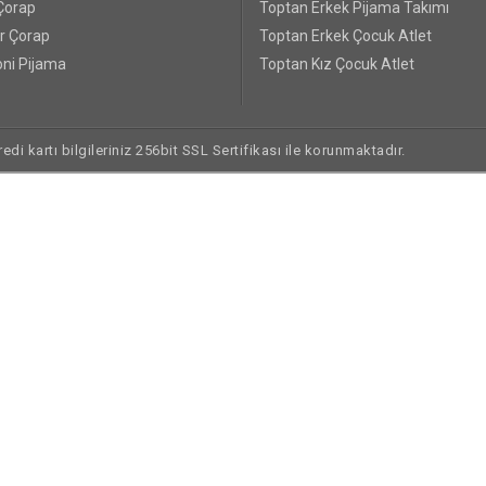
Çorap
Toptan Erkek Pijama Takımı
r Çorap
Toptan Erkek Çocuk Atlet
ni Pijama
Toptan Kız Çocuk Atlet
di kartı bilgileriniz 256bit SSL Sertifikası ile korunmaktadır.