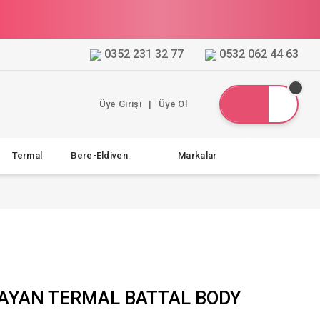
0352 231 32 77
0532 062 44 63
Üye Girişi
|
Üye Ol
Termal
Bere-Eldiven
Markalar
BAYAN TERMAL BATTAL BODY