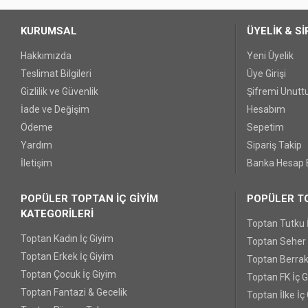
KURUMSAL
ÜYELİK & Sİ
Hakkımızda
Yeni Üyelik
Teslimat Bilgileri
Üye Girişi
Gizlilik ve Güvenlik
Şifremi Unut
İade ve Değişim
Hesabım
Ödeme
Sepetim
Yardım
Sipariş Takip
İletişim
Banka Hesap B
POPÜLER TOPTAN İÇ GİYİM
POPÜLER TO
KATEGORİLERİ
Toptan Tutku 
Toptan Kadın İç Giyim
Toptan Seher Y
Toptan Erkek İç Giyim
Toptan Berrak
Toptan Çocuk İç Giyim
Toptan FK İç 
Toptan Fantazi & Gecelik
Toptan İlke İç