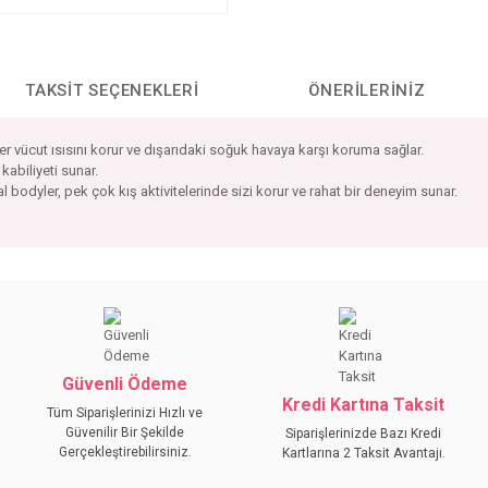
TAKSIT SEÇENEKLERI
ÖNERILERINIZ
 vücut ısısını korur ve dışarıdaki soğuk havaya karşı koruma sağlar.
kabiliyeti sunar.
l bodyler, pek çok kış aktivitelerinde sizi korur ve rahat bir deneyim sunar.
da yetersiz gördüğünüz noktaları öneri formunu kullanarak tarafımıza iletebilirs
Bu ürüne ilk yorumu siz yapın!
YORUM YAZ
Güvenli Ödeme
Kredi Kartına Taksit
Tüm Siparişlerinizi Hızlı ve
Güvenilir Bir Şekilde
Siparişlerinizde Bazı Kredi
Gerçekleştirebilirsiniz.
Kartlarına 2 Taksit Avantajı.