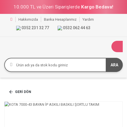
10.000 TL ve Üzeri Siparişlerde
Kargo Bedava!
Hakkımızda
Banka Hesaplarımız
Yardım
0352 231 32 77
0532 062 44 63
ARA
GERI DÖN