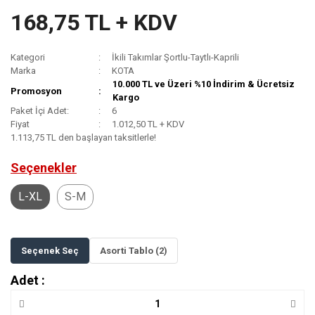
168,75 TL + KDV
Kategori
İkili Takımlar Şortlu-Taytlı-Kaprili
Marka
KOTA
10.000 TL ve Üzeri %10 İndirim & Ücretsiz
Promosyon
Kargo
Paket İçi Adet:
6
Fiyat
1.012,50 TL + KDV
1.113,75 TL den başlayan taksitlerle!
Seçenekler
L-XL
S-M
Seçenek Seç
Asorti Tablo (2)
Adet :