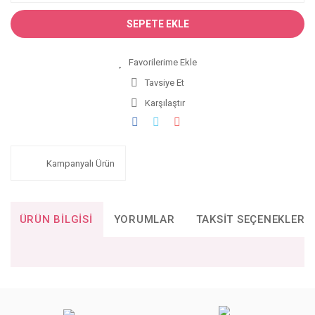
SEPETE EKLE
Tavsiye Et
Karşılaştır
Kampanyalı Ürün
ÜRÜN BILGISI
YORUMLAR
TAKSIT SEÇENEKLERI
Bu ürünün fiyat bilgisi, resim, ürün açıklamalarında ve diğer
konularda yetersiz gördüğünüz noktaları öneri formunu
Bu ürüne ilk yorumu siz yapın!
kullanarak tarafımıza iletebilirsiniz.