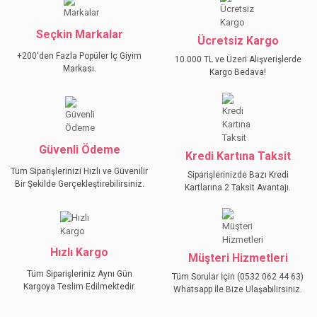
Görüş ve önerileriniz için teşekkür ederiz.
Seçkin Markalar
YORUM YAZ
Ücretsiz Kargo
Ürün resmi kalitesiz, bozuk veya görüntülenemiyor.
+200'den Fazla Popüler İç Giyim
10.000 TL ve Üzeri Alışverişlerde
Ürün açıklamasında eksik bilgiler bulunuyor.
Markası.
Kargo Bedava!
Ürün bilgilerinde hatalar bulunuyor.
Ürün fiyatı diğer sitelerden daha pahalı.
Bu ürüne benzer farklı alternatifler olmalı.
Güvenli Ödeme
Kredi Kartına Taksit
Tüm Siparişlerinizi Hızlı ve Güvenilir
Siparişlerinizde Bazı Kredi
Bir Şekilde Gerçekleştirebilirsiniz.
Kartlarına 2 Taksit Avantajı.
GÖNDER
Hızlı Kargo
Müşteri Hizmetleri
Tüm Siparişleriniz Aynı Gün
Tüm Sorular İçin (0532 062 44 63)
Kargoya Teslim Edilmektedir.
Whatsapp İle Bize Ulaşabilirsiniz.