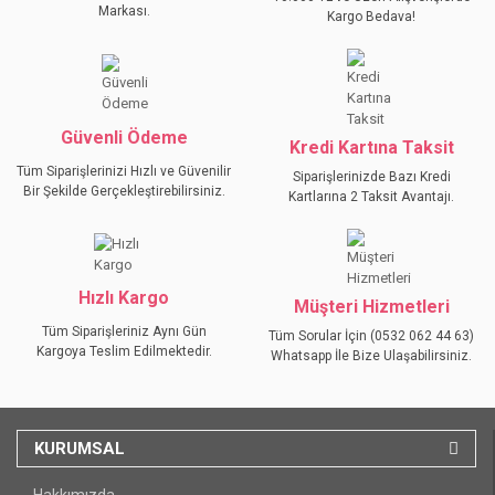
Ürün açıklamasında eksik bilgiler bulunuyor.
Markası.
Kargo Bedava!
Ürün bilgilerinde hatalar bulunuyor.
Ürün fiyatı diğer sitelerden daha pahalı.
Bu ürüne benzer farklı alternatifler olmalı.
Güvenli Ödeme
Kredi Kartına Taksit
Tüm Siparişlerinizi Hızlı ve Güvenilir
Siparişlerinizde Bazı Kredi
Bir Şekilde Gerçekleştirebilirsiniz.
Kartlarına 2 Taksit Avantajı.
GÖNDER
Hızlı Kargo
Müşteri Hizmetleri
Tüm Siparişleriniz Aynı Gün
Tüm Sorular İçin (0532 062 44 63)
Kargoya Teslim Edilmektedir.
Whatsapp İle Bize Ulaşabilirsiniz.
KURUMSAL
Hakkımızda