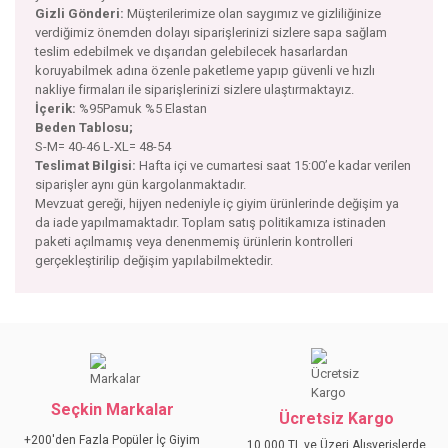
Gizli Gönderi:
Müşterilerimize olan saygımız ve gizliliğinize
verdiğimiz önemden dolayı siparişlerinizi sizlere sapa sağlam
teslim edebilmek ve dışarıdan gelebilecek hasarlardan
koruyabilmek adına özenle paketleme yapıp güvenli ve hızlı
nakliye firmaları ile siparişlerinizi sizlere ulaştırmaktayız.
İçerik:
%95Pamuk %5 Elastan
Beden Tablosu;
S-M= 40-46 L-XL= 48-54
Teslimat Bilgisi:
Hafta içi ve cumartesi saat 15:00’e kadar verilen
siparişler aynı gün kargolanmaktadır.
Mevzuat gereği, hijyen nedeniyle iç giyim ürünlerinde değişim ya
da iade yapılmamaktadır. Toplam satış politikamıza istinaden
paketi açılmamış veya denenmemiş ürünlerin kontrolleri
gerçekleştirilip değişim yapılabilmektedir.
Bu ürünün fiyat bilgisi, resim, ürün açıklamalarında ve diğer
konularda yetersiz gördüğünüz noktaları öneri formunu
Bu ürüne ilk yorumu siz yapın!
kullanarak tarafımıza iletebilirsiniz.
Görüş ve önerileriniz için teşekkür ederiz.
Seçkin Markalar
YORUM YAZ
Ücretsiz Kargo
Ürün resmi kalitesiz, bozuk veya görüntülenemiyor.
+200'den Fazla Popüler İç Giyim
10.000 TL ve Üzeri Alışverişlerde