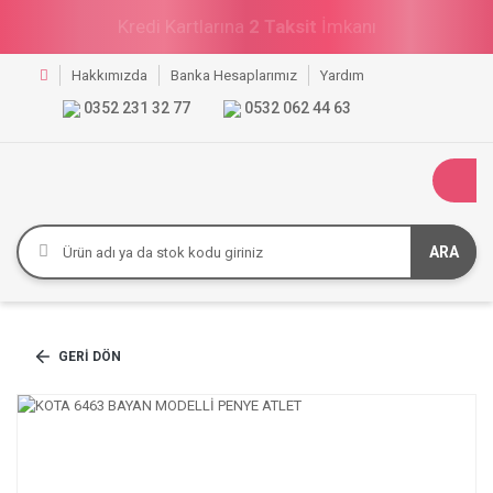
Kredi Kartlarına
2 Taksit
İmkanı
Hakkımızda
Banka Hesaplarımız
Yardım
0352 231 32 77
0532 062 44 63
ARA
GERI DÖN