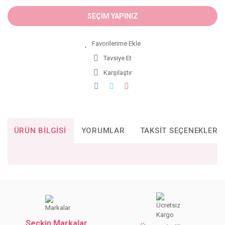
SEÇİM YAPINIZ
Tavsiye Et
Karşılaştır
ÜRÜN BILGISI
YORUMLAR
TAKSIT SEÇENEKLERI
Bu ürünün fiyat bilgisi, resim, ürün açıklamalarında ve diğer
konularda yetersiz gördüğünüz noktaları öneri formunu
Bu ürüne ilk yorumu siz yapın!
kullanarak tarafımıza iletebilirsiniz.
Görüş ve önerileriniz için teşekkür ederiz.
Seçkin Markalar