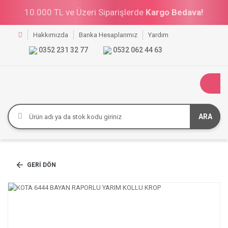
10.000 TL ve Üzeri Siparişlerde
Kargo Bedava!
Hakkımızda
Banka Hesaplarımız
Yardım
0352 231 32 77
0532 062 44 63
ARA
GERI DÖN