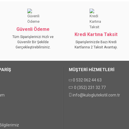
da yetersiz gördüğünüz noktaları öneri formunu kullanarak tarafımıza iletebilirs
Bu ürüne ilk yorumu siz yapın!
YORUM YAZ
Güvenli Ödeme
Kredi Kartına Taksit
Tüm Siparişlerinizi Hızlı ve
Güvenilir Bir Şekilde
Siparişlerinizde Bazı Kredi
Gerçekleştirebilirsiniz.
Kartlarına 2 Taksit Avantajı.
PARİŞ
MÜŞTERİ HİZMETLERİ
0 532 062 44 63
0 (352) 231 32 77
GÖNDER
tum
info@kuloglutekstil.com.tr
ilgilerimiz