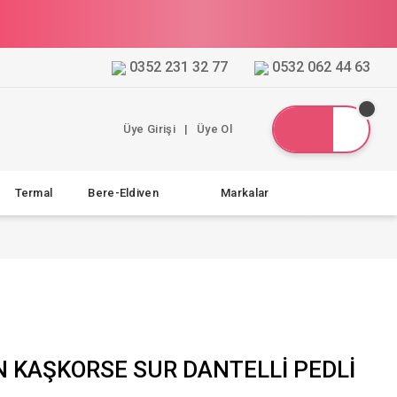
0352 231 32 77
0532 062 44 63
Üye Girişi
|
Üye Ol
Termal
Bere-Eldiven
Markalar
N KAŞKORSE SUR DANTELLİ PEDLİ