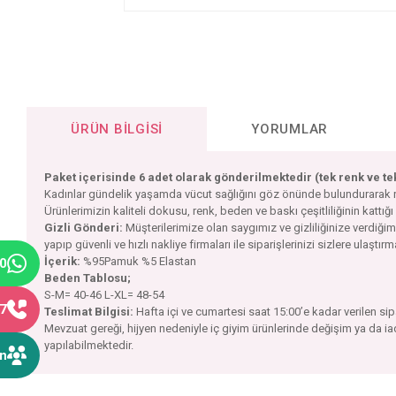
ÜRÜN BILGISI
YORUMLAR
Paket içerisinde 6 adet olarak gönderilmektedir (tek renk ve t
Kadınlar gündelik yaşamda vücut sağlığını göz önünde bulundurarak rahat
Ürünlerimizin kaliteli dokusu, renk, beden ve baskı çeşitliliğinin kattığı
Gizli Gönderi:
Müşterilerimize olan saygımız ve gizliliğinize verdiğ
yapıp güvenli ve hızlı nakliye firmaları ile siparişlerinizi sizlere ulaştır
İçerik:
%95Pamuk %5 Elastan
40
Beden Tablosu;
S-M= 40-46 L-XL= 48-54
77
Teslimat Bilgisi:
Hafta içi ve cumartesi saat 15:00’e kadar verilen si
Mevzuat gereği, hijyen nedeniyle iç giyim ürünlerinde değişim ya da i
yapılabilmektedir.
ın