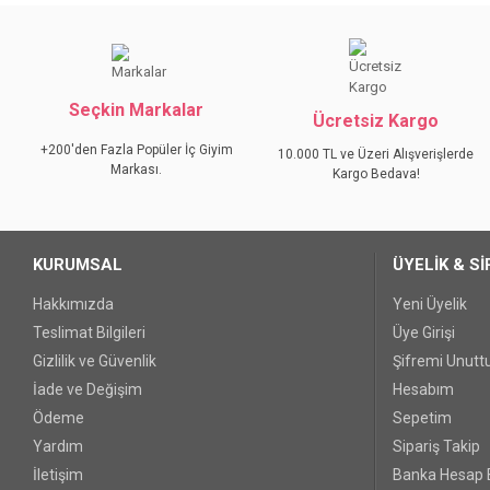
Bu ürünün fiyat bilgisi, resim, ürün açıklamalarında ve diğer konular
Görüş ve önerileriniz için teşekkür ederiz.
Ürün resmi kalitesiz, bozuk veya görüntülenemiyor.
Seçkin Markalar
Ürün açıklamasında eksik bilgiler bulunuyor.
Ücretsiz Kargo
Ürün bilgilerinde hatalar bulunuyor.
+200'den Fazla Popüler İç Giyim
10.000 TL ve Üzeri Alışverişlerde
Markası.
Ürün fiyatı diğer sitelerden daha pahalı.
Kargo Bedava!
Bu ürüne benzer farklı alternatifler olmalı.
KURUMSAL
ÜYELİK & Sİ
Hakkımızda
Yeni Üyelik
Teslimat Bilgileri
Üye Girişi
Gizlilik ve Güvenlik
Şifremi Unut
İade ve Değişim
Hesabım
Ödeme
Sepetim
Yardım
Sipariş Takip
İletişim
Banka Hesap B