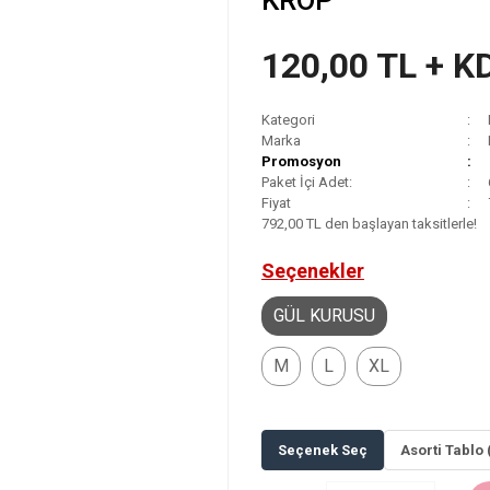
KROP
120,00 TL + K
Kategori
Marka
Promosyon
Paket İçi Adet:
Fiyat
792,00 TL den başlayan taksitlerle!
Seçenekler
GÜL KURUSU
M
L
XL
Seçenek Seç
Asorti Tablo 