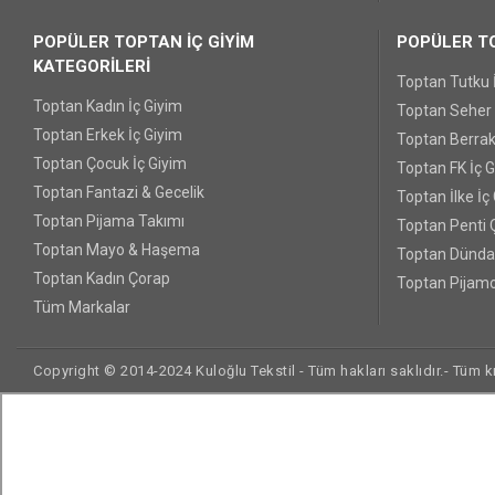
POPÜLER TOPTAN İÇ GİYİM
POPÜLER TO
KATEGORİLERİ
Toptan Tutku 
Toptan Kadın İç Giyim
Toptan Seher Y
Toptan Erkek İç Giyim
Toptan Berrak
Toptan Çocuk İç Giyim
Toptan FK İç 
Toptan Fantazi & Gecelik
Toptan İlke İç
Toptan Pijama Takımı
Toptan Penti 
Toptan Mayo & Haşema
Toptan Dünda
Toptan Kadın Çorap
Toptan Pijamo
Tüm Markalar
Copyright © 2014-2024 Kuloğlu Tekstil - Tüm hakları saklıdır.- Tüm kre