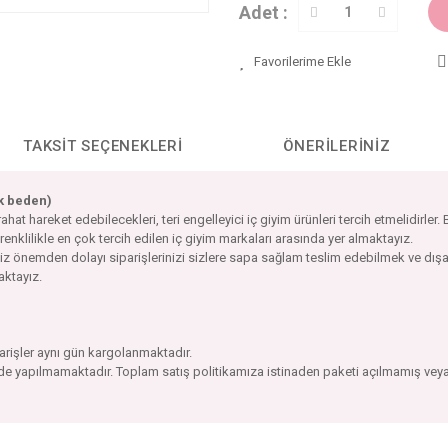
Adet :
TAKSIT SEÇENEKLERI
ÖNERILERINIZ
ek beden)
 hareket edebilecekleri, teri engelleyici iç giyim ürünleri tercih etmelidirler.
 renklilikle en çok tercih edilen iç giyim markaları arasında yer almaktayız.
imiz önemden dolayı siparişlerinizi sizlere sapa sağlam teslim edebilmek ve d
maktayız.
parişler aynı gün kargolanmaktadır.
ade yapılmamaktadır. Toplam satış politikamıza istinaden paketi açılmamış veya