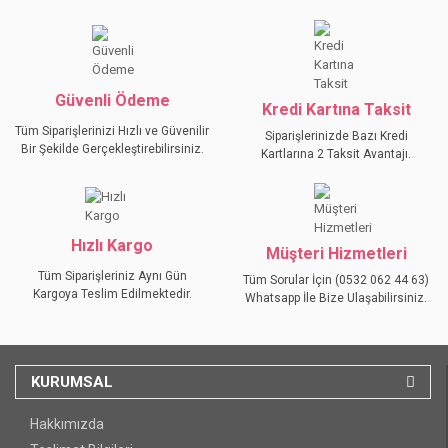
Ürün bilgilerinde hatalar bulunuyor.
Ürün fiyatı diğer sitelerden daha pahalı.
Bu ürüne benzer farklı alternatifler olmalı.
Güvenli Ödeme
Kredi Kartına Taksit
Tüm Siparişlerinizi Hızlı ve Güvenilir
Siparişlerinizde Bazı Kredi
Bir Şekilde Gerçekleştirebilirsiniz.
Kartlarına 2 Taksit Avantajı.
GÖNDER
Hızlı Kargo
Müşteri Hizmetleri
Tüm Siparişleriniz Aynı Gün
Tüm Sorular İçin (0532 062 44 63)
Kargoya Teslim Edilmektedir.
Whatsapp İle Bize Ulaşabilirsiniz.
KURUMSAL
Hakkımızda