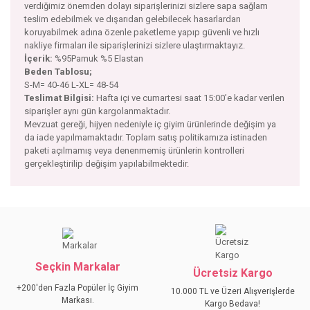
verdiğimiz önemden dolayı siparişlerinizi sizlere sapa sağlam
teslim edebilmek ve dışarıdan gelebilecek hasarlardan
koruyabilmek adına özenle paketleme yapıp güvenli ve hızlı
nakliye firmaları ile siparişlerinizi sizlere ulaştırmaktayız.
İçerik:
%95Pamuk %5 Elastan
Beden Tablosu;
S-M= 40-46 L-XL= 48-54
Teslimat Bilgisi:
Hafta içi ve cumartesi saat 15:00’e kadar verilen
siparişler aynı gün kargolanmaktadır.
Mevzuat gereği, hijyen nedeniyle iç giyim ürünlerinde değişim ya
da iade yapılmamaktadır. Toplam satış politikamıza istinaden
paketi açılmamış veya denenmemiş ürünlerin kontrolleri
gerçekleştirilip değişim yapılabilmektedir.
Bu ürünün fiyat bilgisi, resim, ürün açıklamalarında ve diğer
konularda yetersiz gördüğünüz noktaları öneri formunu
Bu ürüne ilk yorumu siz yapın!
kullanarak tarafımıza iletebilirsiniz.
Görüş ve önerileriniz için teşekkür ederiz.
Seçkin Markalar
YORUM YAZ
Ücretsiz Kargo
Ürün resmi kalitesiz, bozuk veya görüntülenemiyor.
+200'den Fazla Popüler İç Giyim
10.000 TL ve Üzeri Alışverişlerde
Ürün açıklamasında eksik bilgiler bulunuyor.
Markası.
Kargo Bedava!