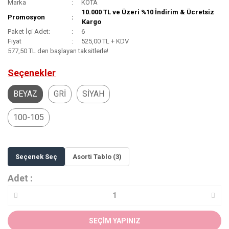
Marka
KOTA
10.000 TL ve Üzeri %10 İndirim & Ücretsiz
Promosyon
Kargo
Paket İçi Adet:
6
Fiyat
525,00 TL + KDV
577,50 TL den başlayan taksitlerle!
Seçenekler
BEYAZ
GRİ
SİYAH
100-105
Seçenek Seç
Asorti Tablo (3)
Adet :
SEÇİM YAPINIZ