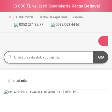
10.000 TL ve Üzeri Siparişlerde
Kargo Bedava!
Hakkımızda
Banka Hesaplarımız
Yardım
0352 231 32 77
0532 062 44 63
ARA
GERI DÖN