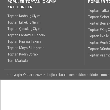
POPÜLER TOPTAN İÇ GİYİM
POPÜLER TO
KATEGORİLERİ
Toptan Tutku 
Toptan Kadın İç Giyim
Toptan Seher Y
Toptan Erkek İç Giyim
Toptan Berrak
Toptan Çocuk İç Giyim
Toptan FK İç 
Toptan Fantazi & Gecelik
Toptan İlke İç
Toptan Pijama Takımı
Toptan Penti 
Toptan Mayo & Haşema
Toptan Dünda
Toptan Kadın Çorap
Toptan Pijamo
Tüm Markalar
Copyright © 2014-2024 Kuloğlu Tekstil - Tüm hakları saklıdır.- Tüm kre