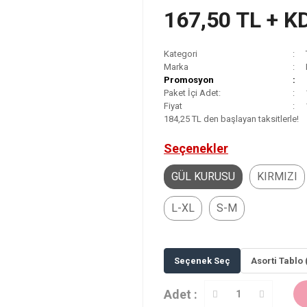
167,50 TL + K
Kategori
Marka
Promosyon
Paket İçi Adet:
Fiyat
184,25 TL den başlayan taksitlerle!
Seçenekler
GÜL KURUSU
KIRMIZI
L-XL
S-M
Seçenek Seç
Asorti Tablo 
Adet :