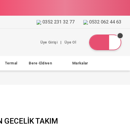
0352 231 32 77
0532 062 44 63
Üye Girişi
|
Üye Ol
Termal
Bere-Eldiven
Markalar
N GECELİK TAKIM