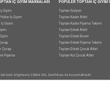
PTAN İÇ GİYİM MARKALARI
POPÜLER TOPTAN İÇ GİYİM 
İç Giyim
Toptan Sütyen
ıldızı İç Giyim
Toptan Kadın Atlet
 İç Giyim
Toptan Kadın Pijama Takımı
Giyim
Toptan Erkek Atlet
 Giyim
Toptan Erkek Boxer
Çorap
Toptan Erkek Pijama Takımı
r Çorap
Toptan Erkek Çocuk Atlet
ni Pijama
Toptan Kız Çocuk Atlet
di kartı bilgileriniz 256bit SSL Sertifikası ile korunmaktadır.