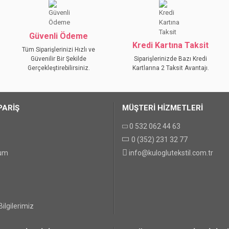
Bu ürüne ilk yorumu siz yapın!
YORUM YAZ
Güvenli Ödeme
Kredi Kartına Taksit
Tüm Siparişlerinizi Hızlı ve
Güvenilir Bir Şekilde
Siparişlerinizde Bazı Kredi
Gerçekleştirebilirsiniz.
Kartlarına 2 Taksit Avantajı.
PARİŞ
MÜŞTERİ HİZMETLERİ
0 532 062 44 63
0 (352) 231 32 77
GÖNDER
tum
info@kuloglutekstil.com.tr
ilgilerimiz