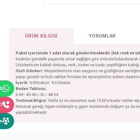
ÜRÜN BILGISI
YORUMLAR
Paket içerisinde 1 adet olarak gönderilmektedir (tek renk ve t
Kadınlar gündelik yaşamda vücut sağlığını göz önünde bulundurarak rahat
Ürünlerimizin kaliteli dokusu, renk, beden ve baskı çeşitliliğinin kattığı
Gizli Gönderi:
Müşterilerimize olan saygımız ve gizliliğinize verdiğ
yapıp güvenli ve hızlı nakliye firmaları ile siparişlerinizi sizlere ulaştır
İçerik:
%95Viskon %5 Elastan
40
Beden Tablosu;
S-M= 40-46 L-XL= 48-54
Teslimat Bilgisi:
Hafta içi ve cumartesi saat 15:00’e kadar verilen si
77
Mevzuat gereği, hijyen nedeniyle iç giyim ürünlerinde değişim ya da i
yapılabilmektedir.
ın
Bu ürünün fiyat bilgisi, resim, ürün açıklamalarında ve diğer konular
Görüş ve önerileriniz için teşekkür ederiz.