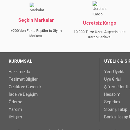
Ürün resmi kalitesiz, bozuk veya görüntülenemiyor.
Seçkin Markalar
Ürün açıklamasında eksik bilgiler bulunuyor.
Ücretsiz Kargo
Ürün bilgilerinde hatalar bulunuyor.
+200'den Fazla Popüler İç Giyim
10.000 TL ve Üzeri Alışverişlerde
Markası.
Ürün fiyatı diğer sitelerden daha pahalı.
Kargo Bedava!
Bu ürüne benzer farklı alternatifler olmalı.
KURUMSAL
ÜYELİK & Sİ
Hakkımızda
Yeni Üyelik
Teslimat Bilgileri
Üye Girişi
Gizlilik ve Güvenlik
Şifremi Unut
İade ve Değişim
Hesabım
Ödeme
Sepetim
Yardım
Sipariş Takip
İletişim
Banka Hesap B