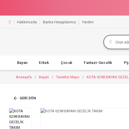
Hakkımızda
Banka Hesaplarımız
Yardım
Bayan
Erkek
Çocuk
Fantazi-Gecelik
Pi
Anasayfa
Bayan
Tesettür Mayo
KOTA 6298 BAYAN GECEL
GERI DÖN