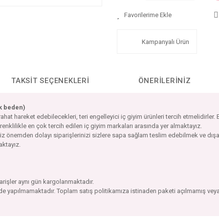
Kampanyalı Ürün
TAKSIT SEÇENEKLERI
ÖNERILERINIZ
ek beden)
 hareket edebilecekleri, teri engelleyici iç giyim ürünleri tercih etmelidirler.
 renklilikle en çok tercih edilen iç giyim markaları arasında yer almaktayız.
imiz önemden dolayı siparişlerinizi sizlere sapa sağlam teslim edebilmek ve d
maktayız.
parişler aynı gün kargolanmaktadır.
ade yapılmamaktadır. Toplam satış politikamıza istinaden paketi açılmamış veya