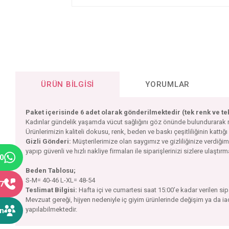
ÜRÜN BILGISI
YORUMLAR
Paket içerisinde 6 adet olarak gönderilmektedir (tek renk ve t
Kadınlar gündelik yaşamda vücut sağlığını göz önünde bulundurarak rahat
Ürünlerimizin kaliteli dokusu, renk, beden ve baskı çeşitliliğinin kattığı
Gizli Gönderi:
Müşterilerimize olan saygımız ve gizliliğinize verdiğ
yapıp güvenli ve hızlı nakliye firmaları ile siparişlerinizi sizlere ulaştır
40
Beden Tablosu;
S-M= 40-46 L-XL= 48-54
77
Teslimat Bilgisi:
Hafta içi ve cumartesi saat 15:00’e kadar verilen si
Mevzuat gereği, hijyen nedeniyle iç giyim ürünlerinde değişim ya da i
yapılabilmektedir.
ın