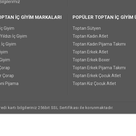
ilgilerimiz
PTAN İÇ GİYİM MARKALARI
POPÜLER TOPTAN İÇ GİYİM 
İç Giyim
Toptan Sütyen
ıldızı İç Giyim
Toptan Kadın Atlet
 İç Giyim
Toptan Kadın Pijama Takımı
Giyim
Toptan Erkek Atlet
 Giyim
Toptan Erkek Boxer
Çorap
Toptan Erkek Pijama Takımı
r Çorap
Toptan Erkek Çocuk Atlet
ni Pijama
Toptan Kız Çocuk Atlet
di kartı bilgileriniz 256bit SSL Sertifikası ile korunmaktadır.