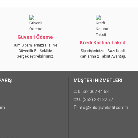
da yetersiz gördüğünüz noktaları öneri formunu kullanarak tarafımıza iletebilirs
Bu ürüne ilk yorumu siz yapın!
YORUM YAZ
Güvenli Ödeme
Kredi Kartına Taksit
Tüm Siparişlerinizi Hızlı ve
Güvenilir Bir Şekilde
Siparişlerinizde Bazı Kredi
Gerçekleştirebilirsiniz.
Kartlarına 2 Taksit Avantajı.
PARİŞ
MÜŞTERİ HİZMETLERİ
0 532 062 44 63
0 (352) 231 32 77
GÖNDER
tum
info@kuloglutekstil.com.tr