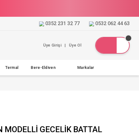
0352 231 32 77
0532 062 44 63
Üye Girişi
|
Üye Ol
Termal
Bere-Eldiven
Markalar
N MODELLİ GECELİK BATTAL