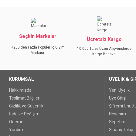
Bu ürünün fiyat bilgisi, resim, ürün açıklamalarında ve diğer konular
Görüş ve önerileriniz için teşekkür ederiz.
Ürün resmi kalitesiz, bozuk veya görüntülenemiyor.
Seçkin Markalar
Ürün açıklamasında eksik bilgiler bulunuyor.
Ücretsiz Kargo
Ürün bilgilerinde hatalar bulunuyor.
+200'den Fazla Popüler İç Giyim
10.000 TL ve Üzeri Alışverişlerde
Markası.
Ürün fiyatı diğer sitelerden daha pahalı.
Kargo Bedava!
Bu ürüne benzer farklı alternatifler olmalı.
KURUMSAL
ÜYELİK & Sİ
Hakkımızda
Yeni Üyelik
Teslimat Bilgileri
Üye Girişi
Gizlilik ve Güvenlik
Şifremi Unut
İade ve Değişim
Hesabım
Ödeme
Sepetim
Yardım
Sipariş Takip