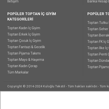
İletişim
Banka Hesap B
POPÜLER TOPTAN İÇ GİYİM
POPÜLER TO
KATEGORİLERİ
Toptan Tutku 
Toptan Kadın İç Giyim
Toptan Seher Y
Toptan Erkek İç Giyim
Toptan Berrak
Toptan Çocuk İç Giyim
Toptan FK İç 
Toptan Fantazi & Gecelik
Toptan İlke İç
Toptan Pijama Takımı
Toptan Penti 
Toptan Mayo & Haşema
Toptan Dünda
Toptan Kadın Çorap
Toptan Pijamo
Tüm Markalar
Copyright © 2014-2024 Kuloğlu Tekstil - Tüm hakları saklıdır.- Tüm kre