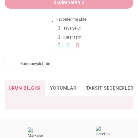
SEÇİM YAPINIZ
Tavsiye Et
Karşılaştır
Kampanyalı Ürün
ÜRÜN BILGISI
YORUMLAR
TAKSIT SEÇENEKLERI
Bu ürünün fiyat bilgisi, resim, ürün açıklamalarında ve diğer
konularda yetersiz gördüğünüz noktaları öneri formunu
Bu ürüne ilk yorumu siz yapın!
kullanarak tarafımıza iletebilirsiniz.
Görüş ve önerileriniz için teşekkür ederiz.