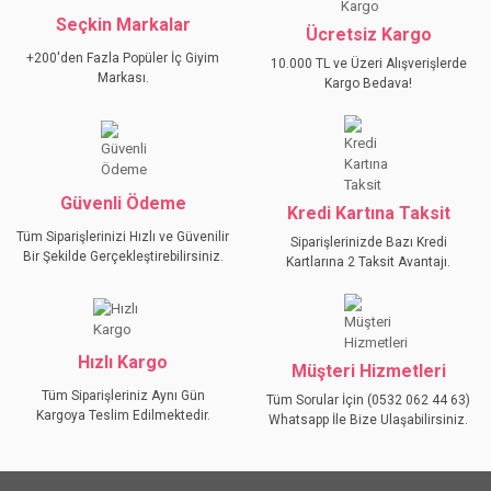
Seçkin Markalar
YORUM YAZ
Ücretsiz Kargo
Ürün resmi kalitesiz, bozuk veya görüntülenemiyor.
+200'den Fazla Popüler İç Giyim
10.000 TL ve Üzeri Alışverişlerde
Ürün açıklamasında eksik bilgiler bulunuyor.
Markası.
Kargo Bedava!
Ürün bilgilerinde hatalar bulunuyor.
Ürün fiyatı diğer sitelerden daha pahalı.
Bu ürüne benzer farklı alternatifler olmalı.
Güvenli Ödeme
Kredi Kartına Taksit
Tüm Siparişlerinizi Hızlı ve Güvenilir
Siparişlerinizde Bazı Kredi
Bir Şekilde Gerçekleştirebilirsiniz.
Kartlarına 2 Taksit Avantajı.
GÖNDER
Hızlı Kargo
Müşteri Hizmetleri
Tüm Siparişleriniz Aynı Gün
Tüm Sorular İçin (0532 062 44 63)
Kargoya Teslim Edilmektedir.
Whatsapp İle Bize Ulaşabilirsiniz.