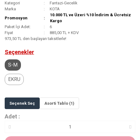
Kategori
Fantazi-Gecelik
Marka
KOTA
10.000 TL ve Üzeri %10 İndirim & Ücretsiz
Promosyon
Kargo
Paket İçi Adet:
6
Fiyat
885,00 TL + KDV
973,50 TL den başlayan taksitlerle!
Seçenekler
S-M
EKRU
Seçenek Seç
Asorti Tablo (1)
Adet :