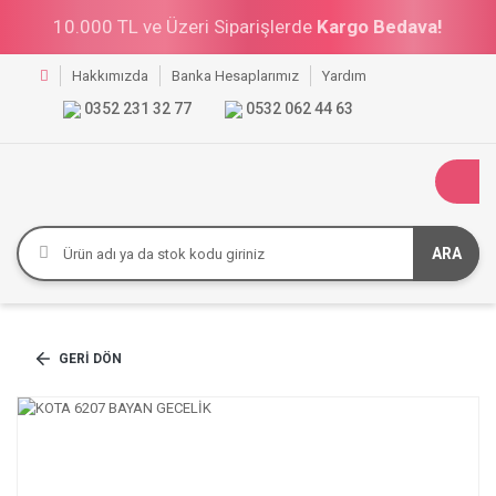
10.000 TL ve Üzeri Siparişlerde
Kargo Bedava!
Hakkımızda
Banka Hesaplarımız
Yardım
0352 231 32 77
0532 062 44 63
ARA
GERI DÖN