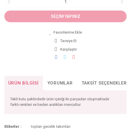
SEÇİM YAPINIZ
Tavsiye Et
Karşılaştır
ÜRÜN BILGISI
YORUMLAR
TAKSIT SEÇENEKLERI
Tekli kutu şeklindedir ürün içeriği iki parçadan oluşmaktadır
farklı renkleri ve beden aralıkları mevcuttur
Bu ürünün fiyat bilgisi, resim, ürün açıklamalarında ve diğer
Etiketler :
toptan gecelik takımları
konularda yetersiz gördüğünüz noktaları öneri formunu