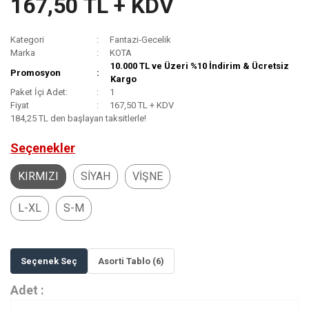
167,50 TL + KDV
Kategori
Fantazi-Gecelik
Marka
KOTA
10.000 TL ve Üzeri %10 İndirim & Ücretsiz
Promosyon
Kargo
Paket İçi Adet:
1
Fiyat
167,50 TL + KDV
184,25 TL den başlayan taksitlerle!
Seçenekler
KIRMIZI
SİYAH
VİŞNE
L-XL
S-M
Seçenek Seç
Asorti Tablo (6)
Adet :