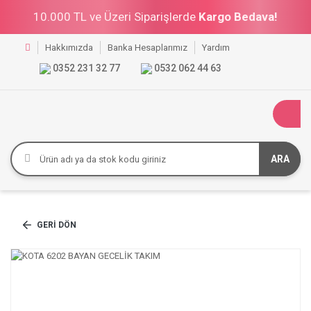
10.000 TL ve Üzeri Siparişlerde
Kargo Bedava!
Hakkımızda
Banka Hesaplarımız
Yardım
0352 231 32 77
0532 062 44 63
ARA
GERI DÖN