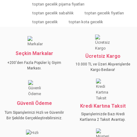
Bu ürüne ilk yorumu siz yapın!
kullanarak tarafımıza iletebilirsiniz.
toptan gecelik pijama fiyatları
Görüş ve önerileriniz için teşekkür ederiz.
toptan gecelik sabahlık
toptan gecelik fiyatları
YORUM YAZ
toptan gecelik
toptan kota gecelik
Ürün resmi kalitesiz, bozuk veya görüntülenemiyor.
Ürün açıklamasında eksik bilgiler bulunuyor.
Ürün bilgilerinde hatalar bulunuyor.
Ürün fiyatı diğer sitelerden daha pahalı.
Seçkin Markalar
Ücretsiz Kargo
Bu ürüne benzer farklı alternatifler olmalı.
+200'den Fazla Popüler İç Giyim
10.000 TL ve Üzeri Alışverişlerde
Markası.
Kargo Bedava!
GÖNDER
Güvenli Ödeme
Kredi Kartına Taksit
Tüm Siparişlerinizi Hızlı ve Güvenilir
Siparişlerinizde Bazı Kredi
Bir Şekilde Gerçekleştirebilirsiniz.
Kartlarına 2 Taksit Avantajı.