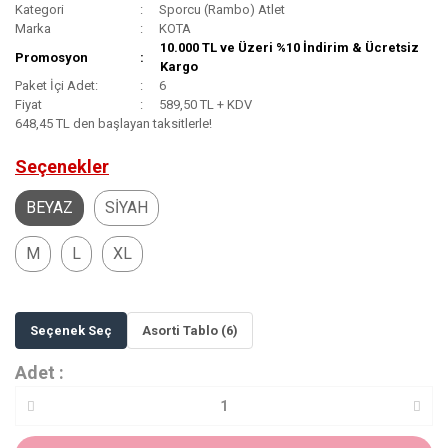
Kategori
Sporcu (Rambo) Atlet
Marka
KOTA
10.000 TL ve Üzeri %10 İndirim & Ücretsiz
Promosyon
Kargo
Paket İçi Adet:
6
Fiyat
589,50 TL + KDV
648,45 TL den başlayan taksitlerle!
Seçenekler
BEYAZ
SİYAH
M
L
XL
Seçenek Seç
Asorti Tablo (6)
Adet :