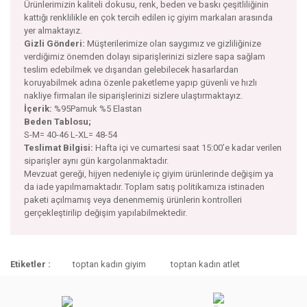
Ürünlerimizin kaliteli dokusu, renk, beden ve baskı çeşitliliğinin
kattığı renklilikle en çok tercih edilen iç giyim markaları arasında
yer almaktayız.
Gizli Gönderi:
Müşterilerimize olan saygımız ve gizliliğinize
verdiğimiz önemden dolayı siparişlerinizi sizlere sapa sağlam
teslim edebilmek ve dışarıdan gelebilecek hasarlardan
koruyabilmek adına özenle paketleme yapıp güvenli ve hızlı
nakliye firmaları ile siparişlerinizi sizlere ulaştırmaktayız.
İçerik:
%95Pamuk %5 Elastan
Beden Tablosu;
S-M= 40-46 L-XL= 48-54
Teslimat Bilgisi:
Hafta içi ve cumartesi saat 15:00’e kadar verilen
siparişler aynı gün kargolanmaktadır.
Mevzuat gereği, hijyen nedeniyle iç giyim ürünlerinde değişim ya
da iade yapılmamaktadır. Toplam satış politikamıza istinaden
paketi açılmamış veya denenmemiş ürünlerin kontrolleri
gerçekleştirilip değişim yapılabilmektedir.
Bu ürünün fiyat bilgisi, resim, ürün açıklamalarında ve diğer
Etiketler :
toptan kadın giyim
toptan kadın atlet
konularda yetersiz gördüğünüz noktaları öneri formunu
Bu ürüne ilk yorumu siz yapın!
kullanarak tarafımıza iletebilirsiniz.
Görüş ve önerileriniz için teşekkür ederiz.