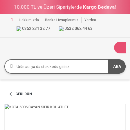
10.000 TL ve Üzeri Siparişlerde
Kargo Bedava!
Hakkımızda
Banka Hesaplarımız
Yardım
0352 231 32 77
0532 062 44 63
ARA
GERI DÖN