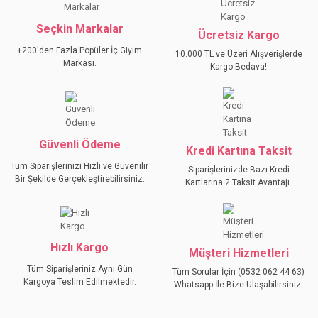
YORUM YAZ
Ürün resmi kalitesiz, bozuk veya görüntülenemiyor.
Seçkin Markalar
Ücretsiz Kargo
Ürün açıklamasında eksik bilgiler bulunuyor.
+200'den Fazla Popüler İç Giyim
10.000 TL ve Üzeri Alışverişlerde
Ürün bilgilerinde hatalar bulunuyor.
Markası.
Kargo Bedava!
Ürün fiyatı diğer sitelerden daha pahalı.
Bu ürüne benzer farklı alternatifler olmalı.
Güvenli Ödeme
Kredi Kartına Taksit
Tüm Siparişlerinizi Hızlı ve Güvenilir
Siparişlerinizde Bazı Kredi
Bir Şekilde Gerçekleştirebilirsiniz.
Kartlarına 2 Taksit Avantajı.
GÖNDER
Hızlı Kargo
Müşteri Hizmetleri
Tüm Siparişleriniz Aynı Gün
Tüm Sorular İçin (0532 062 44 63)
Kargoya Teslim Edilmektedir.
Whatsapp İle Bize Ulaşabilirsiniz.