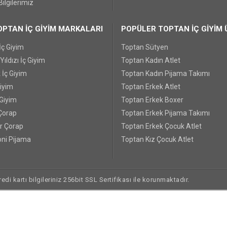
ilgilerimiz
PTAN İÇ GİYİM MARKALARI
POPÜLER TOPTAN İÇ GİYİM 
İç Giyim
Toptan Sütyen
ıldızı İç Giyim
Toptan Kadın Atlet
 İç Giyim
Toptan Kadın Pijama Takımı
Giyim
Toptan Erkek Atlet
 Giyim
Toptan Erkek Boxer
Çorap
Toptan Erkek Pijama Takımı
r Çorap
Toptan Erkek Çocuk Atlet
ni Pijama
Toptan Kız Çocuk Atlet
di kartı bilgileriniz 256bit SSL Sertifikası ile korunmaktadır.