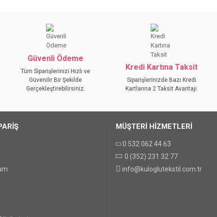
da yetersiz gördüğünüz noktaları öneri formunu kullanarak tarafımıza iletebilirs
Bu ürüne ilk yorumu siz yapın!
YORUM YAZ
Güvenli Ödeme
Kredi Kartına Taksit
Tüm Siparişlerinizi Hızlı ve
Güvenilir Bir Şekilde
Siparişlerinizde Bazı Kredi
Gerçekleştirebilirsiniz.
Kartlarına 2 Taksit Avantajı.
PARİŞ
MÜŞTERİ HİZMETLERİ
0 532 062 44 63
0 (352) 231 32 77
GÖNDER
tum
info@kuloglutekstil.com.tr