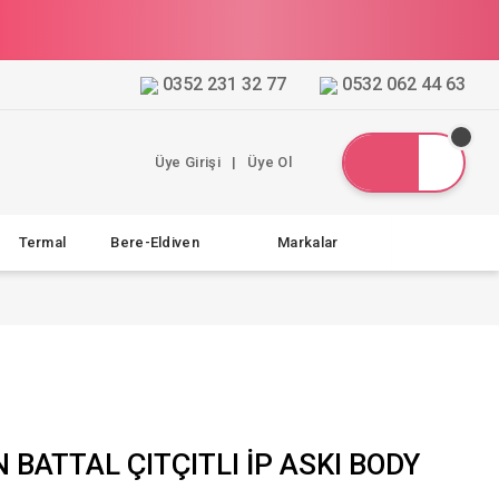
0352 231 32 77
0532 062 44 63
Üye Girişi
|
Üye Ol
Termal
Bere-Eldiven
Markalar
 BATTAL ÇITÇITLI İP ASKI BODY