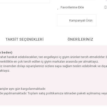
Kampanyalı Ürün
TAKSIT SEÇENEKLERI
ÖNERILERINIZ
ek beden)
 hareket edebilecekleri, teri engelleyici iç giyim ürünleri tercih etmelidirler.
 renklilikle en çok tercih edilen iç giyim markaları arasında yer almaktayız.
imiz önemden dolayı siparişlerinizi sizlere sapa sağlam teslim edebilmek ve d
maktayız.
parişler aynı gün kargolanmaktadır.
ade yapılmamaktadır. Toplam satış politikamıza istinaden paketi açılmamış veya