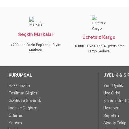
Bu ürünün fiyat bilgisi, resim, ürün açıklamalarında ve diğer konular
Görüş ve önerileriniz için teşekkür ederiz.
Ürün resmi kalitesiz, bozuk veya görüntülenemiyor.
Seçkin Markalar
Ürün açıklamasında eksik bilgiler bulunuyor.
Ücretsiz Kargo
Ürün bilgilerinde hatalar bulunuyor.
+200'den Fazla Popüler İç Giyim
10.000 TL ve Üzeri Alışverişlerde
Markası.
Ürün fiyatı diğer sitelerden daha pahalı.
Kargo Bedava!
Bu ürüne benzer farklı alternatifler olmalı.
KURUMSAL
ÜYELİK & Sİ
Hakkımızda
Yeni Üyelik
Teslimat Bilgileri
Üye Girişi
Gizlilik ve Güvenlik
Şifremi Unut
İade ve Değişim
Hesabım
Ödeme
Sepetim
Yardım
Sipariş Takip