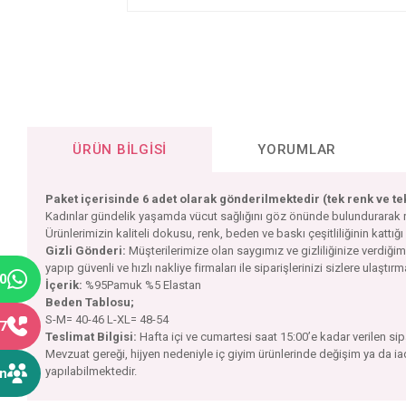
ÜRÜN BILGISI
YORUMLAR
Paket içerisinde 6 adet olarak gönderilmektedir (tek renk ve t
Kadınlar gündelik yaşamda vücut sağlığını göz önünde bulundurarak rahat
Ürünlerimizin kaliteli dokusu, renk, beden ve baskı çeşitliliğinin kattığı
Gizli Gönderi:
Müşterilerimize olan saygımız ve gizliliğinize verdiğ
yapıp güvenli ve hızlı nakliye firmaları ile siparişlerinizi sizlere ulaştır
40
İçerik:
%95Pamuk %5 Elastan
Beden Tablosu;
S-M= 40-46 L-XL= 48-54
77
Teslimat Bilgisi:
Hafta içi ve cumartesi saat 15:00’e kadar verilen si
Mevzuat gereği, hijyen nedeniyle iç giyim ürünlerinde değişim ya da i
yapılabilmektedir.
ın