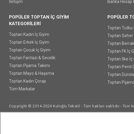
İletişim
Banka Hesap B
POPÜLER TOPTAN İÇ GİYİM
POPÜLER TO
KATEGORİLERİ
Toptan Tutku 
Toptan Kadın İç Giyim
Toptan Seher Y
Toptan Erkek İç Giyim
Toptan Berrak
Toptan Çocuk İç Giyim
Toptan FK İç 
Toptan Fantazi & Gecelik
Toptan İlke İç
Toptan Pijama Takımı
Toptan Penti 
Toptan Mayo & Haşema
Toptan Dünda
Toptan Kadın Çorap
Toptan Pijamo
Tüm Markalar
Copyright © 2014-2024 Kuloğlu Tekstil - Tüm hakları saklıdır.- Tüm kre