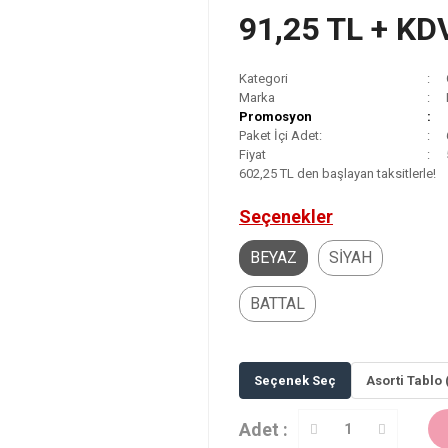
91,25 TL + KD
Kategori
Marka
Promosyon
Paket İçi Adet:
Fiyat
602,25 TL den başlayan taksitlerle!
Seçenekler
BEYAZ
SİYAH
BATTAL
Seçenek Seç
Asorti Tablo 
Adet :