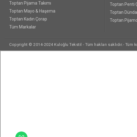
Toptan Pijama Takımı
Toptan Penti 
Toptan Mayo & Haşema
Toptan Dünda
Toptan Kadın Çorap
Toptan Pijamo
Tüm Markalar
Copyright © 2014-2024 Kuloğlu Tekstil - Tüm hakları saklıdır.- Tüm kre