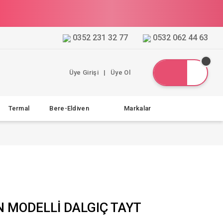
0352 231 32 77
0532 062 44 63
Üye Girişi
|
Üye Ol
Termal
Bere-Eldiven
Markalar
N MODELLİ DALGIÇ TAYT