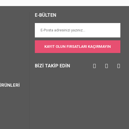
E-BÜLTEN
KAYIT OLUN FIRSATLARI KAÇIRMAYIN
BİZİ TAKİP EDİN
ÜRÜNLERİ