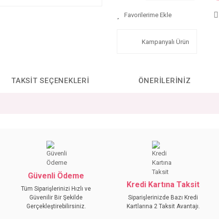
Kampanyalı Ürün
TAKSIT SEÇENEKLERI
ÖNERILERINIZ
da yetersiz gördüğünüz noktaları öneri formunu kullanarak tarafımıza iletebilirs
Bu ürüne ilk yorumu siz yapın!
YORUM YAZ
Güvenli Ödeme
Kredi Kartına Taksit
Tüm Siparişlerinizi Hızlı ve
Güvenilir Bir Şekilde
Siparişlerinizde Bazı Kredi
Gerçekleştirebilirsiniz.
Kartlarına 2 Taksit Avantajı.