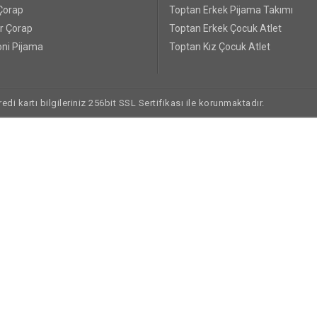
Çorap
Toptan Erkek Pijama Takımı
r Çorap
Toptan Erkek Çocuk Atlet
ni Pijama
Toptan Kız Çocuk Atlet
di kartı bilgileriniz 256bit SSL Sertifikası ile korunmaktadır.