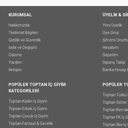
KURUMSAL
ÜYELİK & Sİ
Hakkımızda
Yeni Üyelik
Teslimat Bilgileri
Üye Girişi
Gizlilik ve Güvenlik
Şifremi Unut
İade ve Değişim
Hesabım
Ödeme
Sepetim
Yardım
Sipariş Takip
İletişim
Banka Hesap B
POPÜLER TOPTAN İÇ GİYİM
POPÜLER TO
KATEGORİLERİ
Toptan Tutku 
Toptan Kadın İç Giyim
Toptan Seher Y
Toptan Erkek İç Giyim
Toptan Berrak
Toptan Çocuk İç Giyim
Toptan FK İç 
Toptan Fantazi & Gecelik
Toptan İlke İç