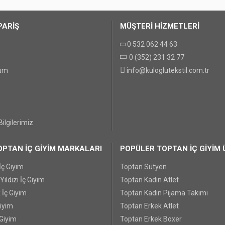
PARİŞ
MÜŞTERİ HİZMETLERİ
0 532 062 44 63
0 (352) 231 32 77
GÖNDER
tum
info@kuloglutekstil.com.tr
ilgilerimiz
PTAN İÇ GİYİM MARKALARI
POPÜLER TOPTAN İÇ GİYİM 
İç Giyim
Toptan Sütyen
ıldızı İç Giyim
Toptan Kadın Atlet
 İç Giyim
Toptan Kadın Pijama Takımı
Giyim
Toptan Erkek Atlet
 Giyim
Toptan Erkek Boxer