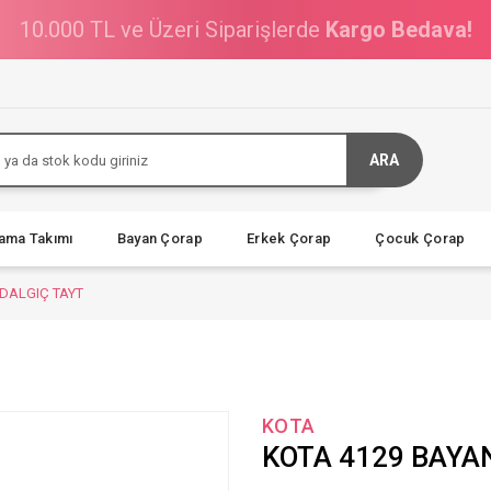
10.000 TL ve Üzeri Siparişlerde
Kargo Bedava!
ARA
jama Takımı
Bayan Çorap
Erkek Çorap
Çocuk Çorap
DALGIÇ TAYT
KOTA
KOTA 4129 BAYA