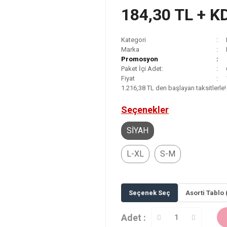
184,30 TL + K
Kategori
Marka
Promosyon
Paket İçi Adet:
Fiyat
1.216,38 TL den başlayan taksitlerle!
Seçenekler
SİYAH
L-XL
S-M
Seçenek Seç
Asorti Tablo 
Adet :