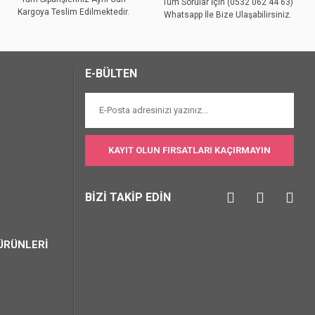
Tüm Sorular İçin (0532 062 44 63)
Kargoya Teslim Edilmektedir.
Whatsapp İle Bize Ulaşabilirsiniz.
E-BÜLTEN
KAYIT OLUN FIRSATLARI KAÇIRMAYIN
BİZİ TAKİP EDİN
ÜRÜNLERİ