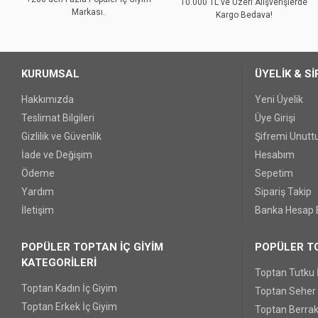
10.000 TL ve Üzeri Alışverişlerde
Markası.
Ürün fiyatı diğer sitelerden daha pahalı.
Kargo Bedava!
Bu ürüne benzer farklı alternatifler olmalı.
KURUMSAL
ÜYELİK & Sİ
Hakkımızda
Yeni Üyelik
Teslimat Bilgileri
Üye Girişi
Gizlilik ve Güvenlik
Şifremi Unut
İade ve Değişim
Hesabım
Ödeme
Sepetim
Yardım
Sipariş Takip
İletişim
Banka Hesap B
POPÜLER TOPTAN İÇ GİYİM
POPÜLER TO
KATEGORİLERİ
Toptan Tutku 
Toptan Kadın İç Giyim
Toptan Seher Y
Toptan Erkek İç Giyim
Toptan Berrak