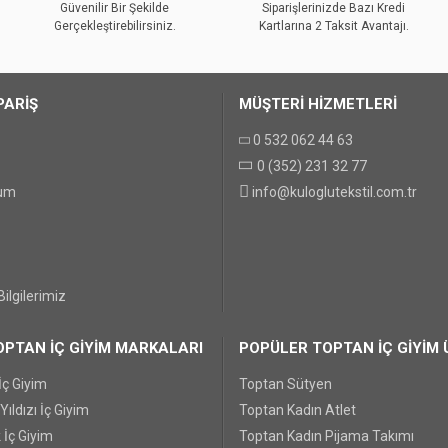
Güvenilir Bir Şekilde
Siparişlerinizde Bazı Kredi
Gerçekleştirebilirsiniz.
Kartlarına 2 Taksit Avantajı.
PARİŞ
MÜŞTERİ HİZMETLERİ
0 532 062 44 63
0 (352) 231 32 77
GÖNDER
tum
info@kuloglutekstil.com.tr
ilgilerimiz
PTAN İÇ GİYİM MARKALARI
POPÜLER TOPTAN İÇ GİYİM 
İç Giyim
Toptan Sütyen
ıldızı İç Giyim
Toptan Kadın Atlet
 İç Giyim
Toptan Kadın Pijama Takımı