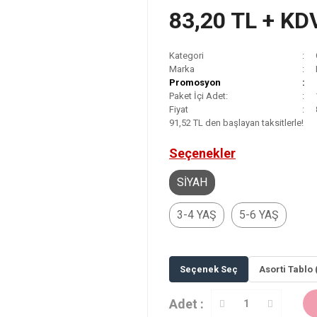
83,20 TL + KD
Kategori
Marka
Promosyon
Paket İçi Adet:
Fiyat
91,52 TL den başlayan taksitlerle!
Seçenekler
SİYAH
3-4 YAŞ
5-6 YAŞ
Seçenek Seç
Asorti Tablo 
Adet :