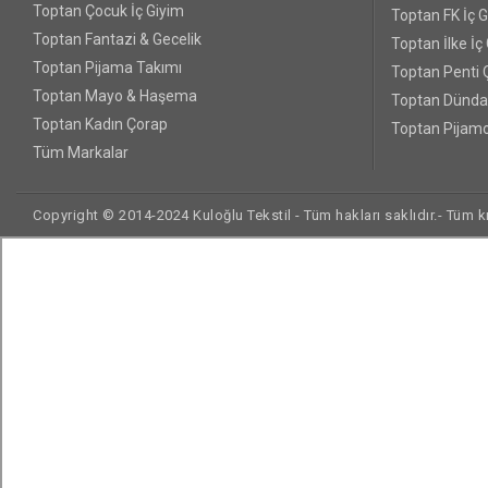
Toptan Çocuk İç Giyim
Toptan FK İç 
Toptan Fantazi & Gecelik
Toptan İlke İç
Toptan Pijama Takımı
Toptan Penti 
Toptan Mayo & Haşema
Toptan Dünda
Toptan Kadın Çorap
Toptan Pijamo
Tüm Markalar
Copyright © 2014-2024 Kuloğlu Tekstil - Tüm hakları saklıdır.- Tüm kre