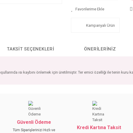
Kampanyalı Ürün
TAKSIT SEÇENEKLERI
ÖNERILERINIZ
ullarında ısı kaybını önlemek için üretilmiştir. Ter emici özelliği ile tenin kuru 
da yetersiz gördüğünüz noktaları öneri formunu kullanarak tarafımıza iletebilirs
Bu ürüne ilk yorumu siz yapın!
YORUM YAZ
Güvenli Ödeme
Kredi Kartına Taksit
Tüm Siparişlerinizi Hızlı ve