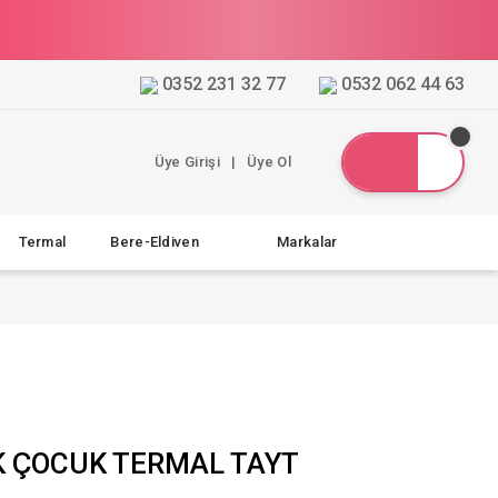
0352 231 32 77
0532 062 44 63
Üye Girişi
|
Üye Ol
Termal
Bere-Eldiven
Markalar
K ÇOCUK TERMAL TAYT