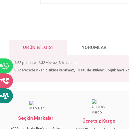
ÜRÜN BILGISI
YORUMLAR
%62 poliester, %32 viskoz, %6 elastan
40
30 derecede yıkanır, sıkma yapılmaz, ılık ütü ile ütülenir. Soğuk hava koş
77
Bu ürünün fiyat bilgisi, resim, ürün açıklamalarında ve diğer konular
ın
Görüş ve önerileriniz için teşekkür ederiz.
Ürün resmi kalitesiz, bozuk veya görüntülenemiyor.
Seçkin Markalar
Ürün açıklamasında eksik bilgiler bulunuyor.
Ücretsiz Kargo
Ürün bilgilerinde hatalar bulunuyor.
+200'den Fazla Popüler İç Giyim