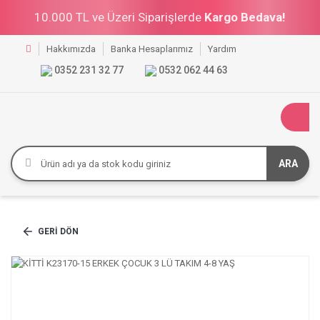
10.000 TL ve Üzeri Siparişlerde
Kargo Bedava!
Hakkımızda
Banka Hesaplarımız
Yardım
0352 231 32 77
0532 062 44 63
ARA
GERI DÖN