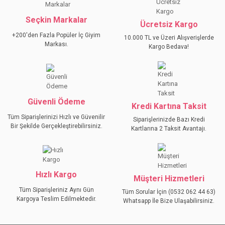
Görüş ve önerileriniz için teşekkür ederiz.
Seçkin Markalar
YORUM YAZ
Ücretsiz Kargo
Ürün resmi kalitesiz, bozuk veya görüntülenemiyor.
+200'den Fazla Popüler İç Giyim
10.000 TL ve Üzeri Alışverişlerde
Ürün açıklamasında eksik bilgiler bulunuyor.
Markası.
Kargo Bedava!
Ürün bilgilerinde hatalar bulunuyor.
Ürün fiyatı diğer sitelerden daha pahalı.
Bu ürüne benzer farklı alternatifler olmalı.
Güvenli Ödeme
Kredi Kartına Taksit
Tüm Siparişlerinizi Hızlı ve Güvenilir
Siparişlerinizde Bazı Kredi
Bir Şekilde Gerçekleştirebilirsiniz.
Kartlarına 2 Taksit Avantajı.
GÖNDER
Hızlı Kargo
Müşteri Hizmetleri
Tüm Siparişleriniz Aynı Gün
Tüm Sorular İçin (0532 062 44 63)
Kargoya Teslim Edilmektedir.
Whatsapp İle Bize Ulaşabilirsiniz.