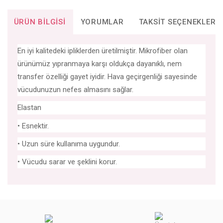
ÜRÜN BILGISI
YORUMLAR
TAKSIT SEÇENEKLERI
En iyi kalitedeki ipliklerden üretilmiştir. Mikrofiber olan
ürünümüz yıpranmaya karşı oldukça dayanıklı, nem
transfer özelliği gayet iyidir. Hava geçirgenliği sayesinde
vücudunuzun nefes almasını sağlar.
Elastan
• Esnektir.
• Uzun süre kullanıma uygundur.
• Vücudu sarar ve şeklini korur.
Bu ürünün fiyat bilgisi, resim, ürün açıklamalarında ve diğer
konularda yetersiz gördüğünüz noktaları öneri formunu
Bu ürüne ilk yorumu siz yapın!
kullanarak tarafımıza iletebilirsiniz.