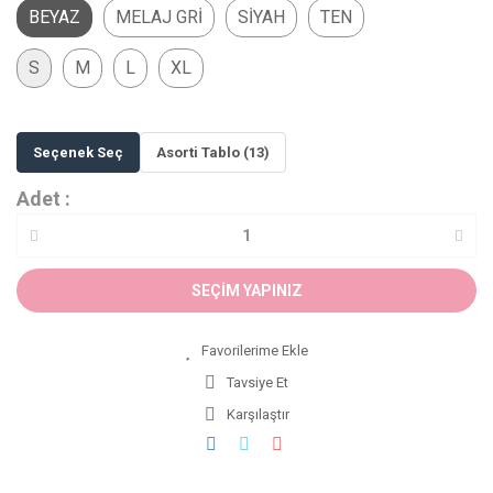
BEYAZ
MELAJ GRİ
SİYAH
TEN
S
M
L
XL
Seçenek Seç
Asorti Tablo (13)
Adet :
SEÇİM YAPINIZ
Tavsiye Et
Karşılaştır