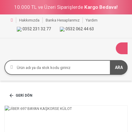
10.000 TL ve Üzeri Siparişlerde
Kargo Bedava!
Hakkımızda
Banka Hesaplarımız
Yardım
0352 231 32 77
0532 062 44 63
ARA
GERI DÖN