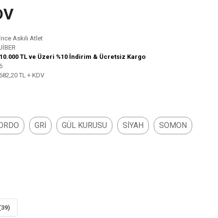
DV
İnce Askılı Atlet
JİBER
10.000 TL ve Üzeri %10 İndirim & Ücretsiz Kargo
6
682,20 TL + KDV
ORDO
GRİ
GÜL KURUSU
SİYAH
SOMON
(39)