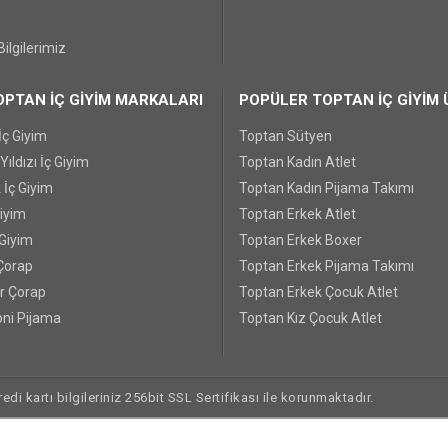
ilgilerimiz
PTAN İÇ GİYİM MARKALARI
POPÜLER TOPTAN İÇ GİYİM 
İç Giyim
Toptan Sütyen
ıldızı İç Giyim
Toptan Kadın Atlet
 İç Giyim
Toptan Kadın Pijama Takımı
Giyim
Toptan Erkek Atlet
 Giyim
Toptan Erkek Boxer
Çorap
Toptan Erkek Pijama Takımı
r Çorap
Toptan Erkek Çocuk Atlet
ni Pijama
Toptan Kız Çocuk Atlet
di kartı bilgileriniz 256bit SSL Sertifikası ile korunmaktadır.