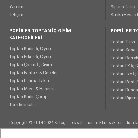
Yardım
Sipariş Takip
İletişim
Banka Hesap B
POPÜLER TOPTAN İÇ GİYİM
POPÜLER TO
KATEGORİLERİ
Toptan Tutku 
Toptan Kadın İç Giyim
Toptan Seher Y
Toptan Erkek İç Giyim
Toptan Berrak
Toptan Çocuk İç Giyim
Toptan FK İç 
Toptan Fantazi & Gecelik
Toptan İlke İç
Toptan Pijama Takımı
Toptan Penti 
Toptan Mayo & Haşema
Toptan Dünda
Toptan Kadın Çorap
Toptan Pijamo
Tüm Markalar
Copyright © 2014-2024 Kuloğlu Tekstil - Tüm hakları saklıdır.- Tüm kre