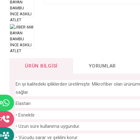
ÜRÜN BILGISI
YORUMLAR
En iyi kalitedeki ipliklerden üretilmiştir. Mikrofiber olan ür
sağlar.
40
Elastan
• Esnektir.
77
• Uzun süre kullanıma uygundur.
ın
• Vücudu sarar ve şeklini korur.