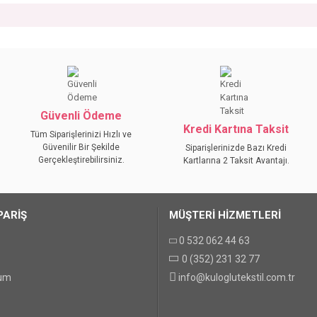
da yetersiz gördüğünüz noktaları öneri formunu kullanarak tarafımıza iletebilirs
Bu ürüne ilk yorumu siz yapın!
YORUM YAZ
Güvenli Ödeme
Kredi Kartına Taksit
Tüm Siparişlerinizi Hızlı ve
Güvenilir Bir Şekilde
Siparişlerinizde Bazı Kredi
Gerçekleştirebilirsiniz.
Kartlarına 2 Taksit Avantajı.
PARİŞ
MÜŞTERİ HİZMETLERİ
0 532 062 44 63
0 (352) 231 32 77
GÖNDER
tum
info@kuloglutekstil.com.tr