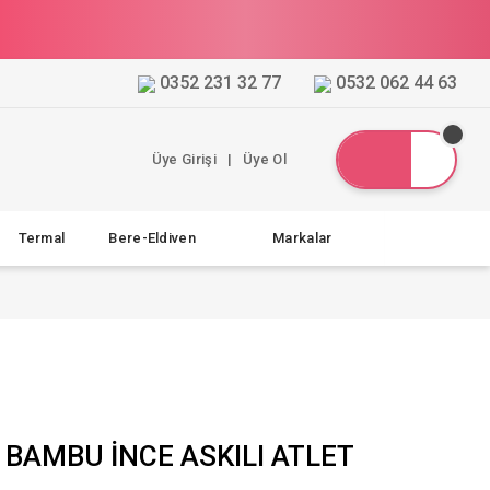
0352 231 32 77
0532 062 44 63
Üye Girişi
|
Üye Ol
Termal
Bere-Eldiven
Markalar
 BAMBU İNCE ASKILI ATLET