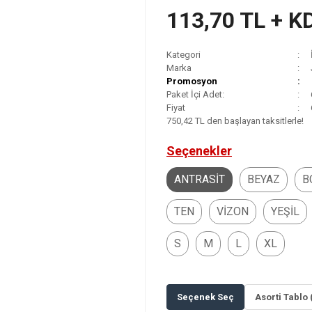
113,70 TL + K
Kategori
Marka
Promosyon
Paket İçi Adet:
Fiyat
750,42 TL den başlayan taksitlerle!
Seçenekler
ANTRASİT
BEYAZ
B
TEN
VİZON
YEŞİL
S
M
L
XL
Seçenek Seç
Asorti Tablo 