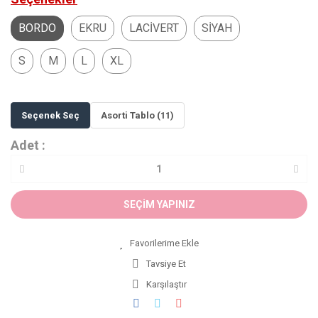
BORDO
EKRU
LACİVERT
SİYAH
S
M
L
XL
Seçenek Seç
Asorti Tablo (11)
Adet :
SEÇİM YAPINIZ
Tavsiye Et
Karşılaştır