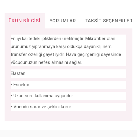
ÜRÜN BILGISI
YORUMLAR
TAKSIT SEÇENEKLERI
En iyi kalitedeki ipliklerden üretilmiştir. Mikrofiber olan
ürünümüz yıpranmaya karşı oldukça dayanıklı, nem
transfer özelliği gayet iyidir. Hava geçirgenliği sayesinde
vücudunuzun nefes almasını sağlar.
Elastan
• Esnektir.
• Uzun süre kullanıma uygundur.
• Vücudu sarar ve şeklini korur.
Bu ürünün fiyat bilgisi, resim, ürün açıklamalarında ve diğer
konularda yetersiz gördüğünüz noktaları öneri formunu