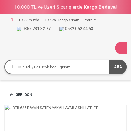
10.000 TL ve Üzeri Siparişlerde
Kargo Bedava!
Hakkımızda
Banka Hesaplarımız
Yardım
0352 231 32 77
0532 062 44 63
ARA
GERI DÖN