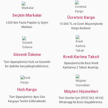
Bu ürüne ilk yorumu siz yapın!
kullanarak tarafımıza iletebilirsiniz.
Görüş ve önerileriniz için teşekkür ederiz.
Seçkin Markalar
YORUM YAZ
Ücretsiz Kargo
Ürün resmi kalitesiz, bozuk veya görüntülenemiyor.
+200'den Fazla Popüler İç Giyim
10.000 TL ve Üzeri Alışverişlerde
Ürün açıklamasında eksik bilgiler bulunuyor.
Markası.
Kargo Bedava!
Ürün bilgilerinde hatalar bulunuyor.
Ürün fiyatı diğer sitelerden daha pahalı.
Bu ürüne benzer farklı alternatifler olmalı.
Güvenli Ödeme
Kredi Kartına Taksit
Tüm Siparişlerinizi Hızlı ve Güvenilir
Siparişlerinizde Bazı Kredi
Bir Şekilde Gerçekleştirebilirsiniz.
Kartlarına 2 Taksit Avantajı.
GÖNDER
Hızlı Kargo
Müşteri Hizmetleri
Tüm Siparişleriniz Aynı Gün
Tüm Sorular İçin (0532 062 44 63)
Kargoya Teslim Edilmektedir.
Whatsapp İle Bize Ulaşabilirsiniz.