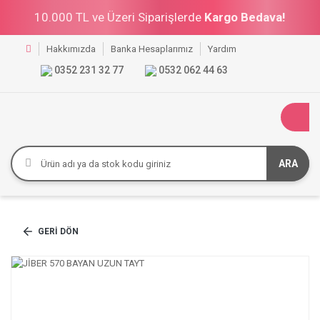
10.000 TL ve Üzeri Siparişlerde
Kargo Bedava!
Hakkımızda
Banka Hesaplarımız
Yardım
0352 231 32 77
0532 062 44 63
ARA
GERI DÖN