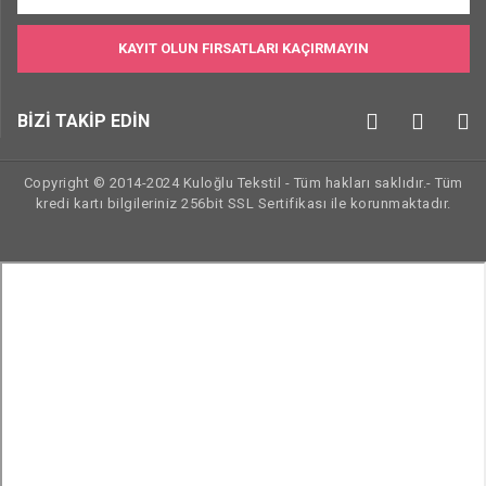
KAYIT OLUN FIRSATLARI KAÇIRMAYIN
BİZİ TAKİP EDİN
Copyright © 2014-2024 Kuloğlu Tekstil - Tüm hakları saklıdır.- Tüm
kredi kartı bilgileriniz 256bit SSL Sertifikası ile korunmaktadır.