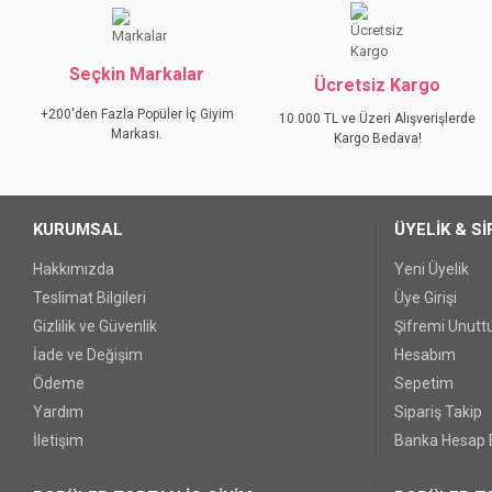
Ürün resmi kalitesiz, bozuk veya görüntülenemiyor.
Seçkin Markalar
Ürün açıklamasında eksik bilgiler bulunuyor.
Ücretsiz Kargo
Ürün bilgilerinde hatalar bulunuyor.
+200'den Fazla Popüler İç Giyim
10.000 TL ve Üzeri Alışverişlerde
Markası.
Ürün fiyatı diğer sitelerden daha pahalı.
Kargo Bedava!
Bu ürüne benzer farklı alternatifler olmalı.
KURUMSAL
ÜYELİK & Sİ
Hakkımızda
Yeni Üyelik
Teslimat Bilgileri
Üye Girişi
Gizlilik ve Güvenlik
Şifremi Unut
İade ve Değişim
Hesabım
Ödeme
Sepetim
Yardım
Sipariş Takip
İletişim
Banka Hesap B