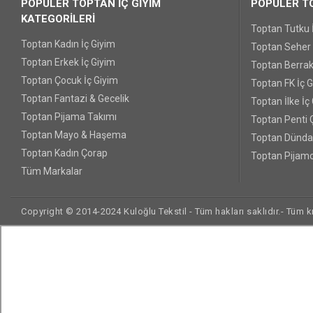
POPÜLER TOPTAN İÇ GİYİM
POPÜLER TO
KATEGORİLERİ
Toptan Tutku 
Toptan Kadın İç Giyim
Toptan Seher Y
Toptan Erkek İç Giyim
Toptan Berrak
Toptan Çocuk İç Giyim
Toptan FK İç 
Toptan Fantazi & Gecelik
Toptan İlke İç
Toptan Pijama Takımı
Toptan Penti 
Toptan Mayo & Haşema
Toptan Dünda
Toptan Kadın Çorap
Toptan Pijamo
Tüm Markalar
Copyright © 2014-2024 Kuloğlu Tekstil - Tüm hakları saklıdır.- Tüm kre