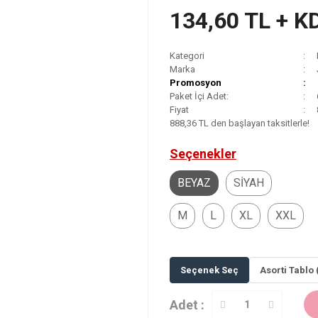
134,60 TL + K
Kategori
Marka
Promosyon
Paket İçi Adet:
Fiyat
888,36 TL den başlayan taksitlerle!
Seçenekler
BEYAZ
SİYAH
M
L
XL
XXL
Seçenek Seç
Asorti Tablo 
Adet :