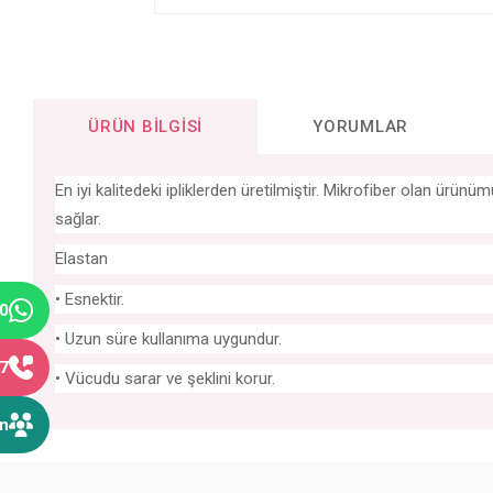
ÜRÜN BILGISI
YORUMLAR
En iyi kalitedeki ipliklerden üretilmiştir. Mikrofiber olan ür
sağlar.
Elastan
• Esnektir.
40
• Uzun süre kullanıma uygundur.
77
• Vücudu sarar ve şeklini korur.
ın
Bu ürünün fiyat bilgisi, resim, ürün açıklamalarında ve diğer konular
Görüş ve önerileriniz için teşekkür ederiz.