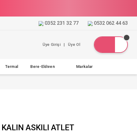
0352 231 32 77
0532 062 44 63
Üye Girişi
|
Üye Ol
Termal
Bere-Eldiven
Markalar
 KALIN ASKILI ATLET