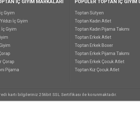
PTAN İÇ GİYİM MARKALARI
POPÜLER TOPTAN İÇ GİYİM 
İç Giyim
Toptan Sütyen
ıldızı İç Giyim
Toptan Kadın Atlet
 İç Giyim
Toptan Kadın Pijama Takımı
Giyim
Toptan Erkek Atlet
 Giyim
Toptan Erkek Boxer
Çorap
Toptan Erkek Pijama Takımı
r Çorap
Toptan Erkek Çocuk Atlet
ni Pijama
Toptan Kız Çocuk Atlet
di kartı bilgileriniz 256bit SSL Sertifikası ile korunmaktadır.