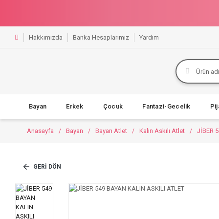
Hakkımızda
Banka Hesaplarımız
Yardım
Bayan
Erkek
Çocuk
Fantazi-Gecelik
Pi
Anasayfa
Bayan
Bayan Atlet
Kalın Askılı Atlet
JİBER 
GERI DÖN