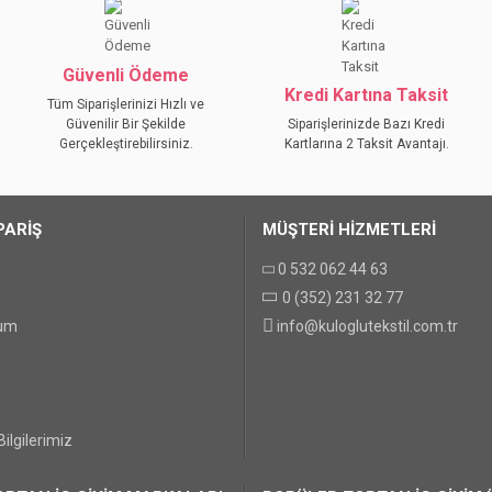
Bu ürüne ilk yorumu siz yapın!
YORUM YAZ
Güvenli Ödeme
Kredi Kartına Taksit
Tüm Siparişlerinizi Hızlı ve
Güvenilir Bir Şekilde
Siparişlerinizde Bazı Kredi
Gerçekleştirebilirsiniz.
Kartlarına 2 Taksit Avantajı.
PARİŞ
MÜŞTERİ HİZMETLERİ
0 532 062 44 63
0 (352) 231 32 77
GÖNDER
tum
info@kuloglutekstil.com.tr
ilgilerimiz