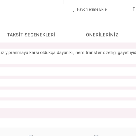
TAKSIT SEÇENEKLERI
ÖNERILERINIZ
ünümüz yıpranmaya karşı oldukça dayanıklı, nem transfer özelliği gayet 
da yetersiz gördüğünüz noktaları öneri formunu kullanarak tarafımıza iletebilirs