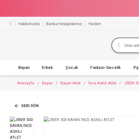
Hakkımızda
Banka Hesaplarımız
Yardım
Bayan
Erkek
Çocuk
Fantazi-Gecelik
Pi
Anasayfa
Bayan
Bayan Atlet
İnce Askılı Atlet
JİBER 5
GERI DÖN