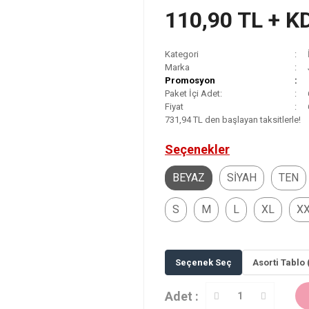
110,90 TL + K
Kategori
Marka
Promosyon
Paket İçi Adet:
Fiyat
731,94 TL den başlayan taksitlerle!
Seçenekler
BEYAZ
SİYAH
TEN
S
M
L
XL
X
Seçenek Seç
Asorti Tablo 
Adet :