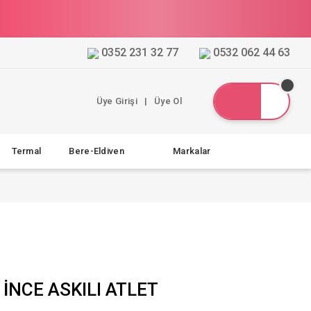
0352 231 32 77
0532 062 44 63
Üye Girişi
|
Üye Ol
Termal
Bere-Eldiven
Markalar
 İNCE ASKILI ATLET