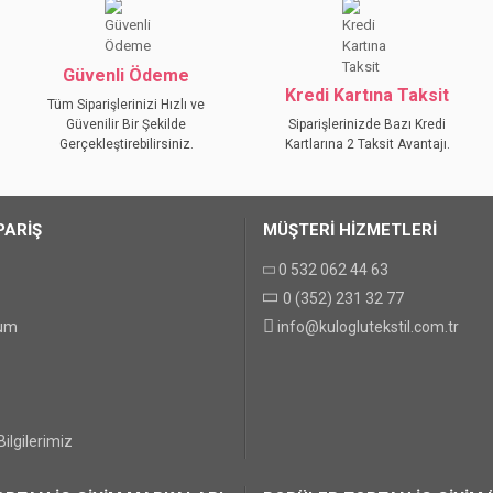
Bu ürüne ilk yorumu siz yapın!
YORUM YAZ
Güvenli Ödeme
Kredi Kartına Taksit
Tüm Siparişlerinizi Hızlı ve
Güvenilir Bir Şekilde
Siparişlerinizde Bazı Kredi
Gerçekleştirebilirsiniz.
Kartlarına 2 Taksit Avantajı.
PARİŞ
MÜŞTERİ HİZMETLERİ
0 532 062 44 63
0 (352) 231 32 77
GÖNDER
tum
info@kuloglutekstil.com.tr
ilgilerimiz