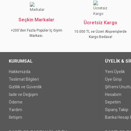
Ürün resmi kalitesiz, bozuk veya görüntülenemiyor.
Seçkin Markalar
Ürün açıklamasında eksik bilgiler bulunuyor.
Ücretsiz Kargo
Ürün bilgilerinde hatalar bulunuyor.
+200'den Fazla Popüler İç Giyim
10.000 TL ve Üzeri Alışverişlerde
Markası.
Ürün fiyatı diğer sitelerden daha pahalı.
Kargo Bedava!
Bu ürüne benzer farklı alternatifler olmalı.
KURUMSAL
ÜYELİK & Sİ
Hakkımızda
Yeni Üyelik
Teslimat Bilgileri
Üye Girişi
Gizlilik ve Güvenlik
Şifremi Unut
İade ve Değişim
Hesabım
Ödeme
Sepetim
Yardım
Sipariş Takip
İletişim
Banka Hesap B