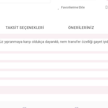
TAKSIT SEÇENEKLERI
ÖNERILERINIZ
ünümüz yıpranmaya karşı oldukça dayanıklı, nem transfer özelliği gayet 
da yetersiz gördüğünüz noktaları öneri formunu kullanarak tarafımıza iletebilirs