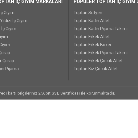
PTAN İÇ GİYİM MARKALARI
POPÜLER TOPTAN İÇ GİYİM 
İç Giyim
Toptan Sütyen
ıldızı İç Giyim
Toptan Kadın Atlet
 İç Giyim
Toptan Kadın Pijama Takımı
Giyim
Toptan Erkek Atlet
 Giyim
Toptan Erkek Boxer
Çorap
Toptan Erkek Pijama Takımı
r Çorap
Toptan Erkek Çocuk Atlet
ni Pijama
Toptan Kız Çocuk Atlet
di kartı bilgileriniz 256bit SSL Sertifikası ile korunmaktadır.