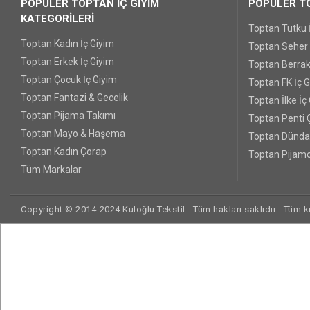
POPÜLER TOPTAN İÇ GİYİM
POPÜLER TO
KATEGORİLERİ
Toptan Tutku 
Toptan Kadın İç Giyim
Toptan Seher Y
Toptan Erkek İç Giyim
Toptan Berrak
Toptan Çocuk İç Giyim
Toptan FK İç 
Toptan Fantazi & Gecelik
Toptan İlke İç
Toptan Pijama Takımı
Toptan Penti 
Toptan Mayo & Haşema
Toptan Dünda
Toptan Kadın Çorap
Toptan Pijamo
Tüm Markalar
Copyright © 2014-2024 Kuloğlu Tekstil - Tüm hakları saklıdır.- Tüm kre