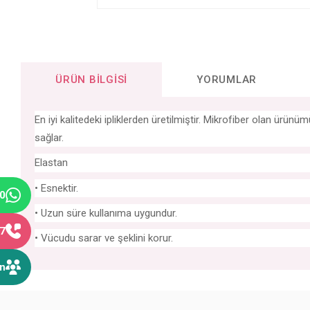
ÜRÜN BILGISI
YORUMLAR
En iyi kalitedeki ipliklerden üretilmiştir. Mikrofiber olan ür
sağlar.
Elastan
• Esnektir.
40
• Uzun süre kullanıma uygundur.
77
• Vücudu sarar ve şeklini korur.
ın
Bu ürünün fiyat bilgisi, resim, ürün açıklamalarında ve diğer konular
Görüş ve önerileriniz için teşekkür ederiz.