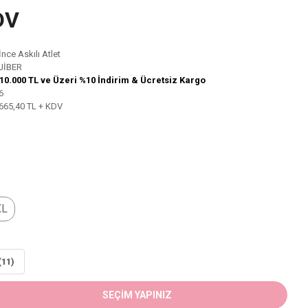
DV
İnce Askılı Atlet
JİBER
10.000 TL ve Üzeri %10 İndirim & Ücretsiz Kargo
6
665,40 TL + KDV
XL
(11)
SEÇİM YAPINIZ