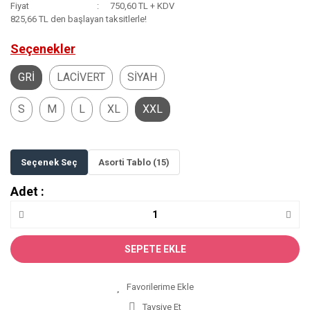
Fiyat
750,60 TL + KDV
825,66 TL den başlayan taksitlerle!
Seçenekler
GRİ
LACİVERT
SİYAH
S
M
L
XL
XXL
Seçenek Seç
Asorti Tablo (15)
Adet :
SEPETE EKLE
Tavsiye Et