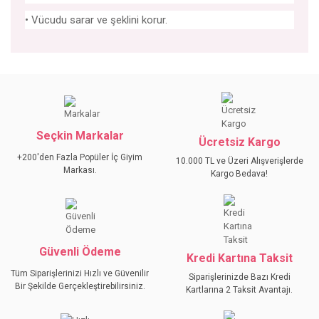
• Vücudu sarar ve şeklini korur.
Bu ürünün fiyat bilgisi, resim, ürün açıklamalarında ve diğer
konularda yetersiz gördüğünüz noktaları öneri formunu
Bu ürüne ilk yorumu siz yapın!
kullanarak tarafımıza iletebilirsiniz.
Görüş ve önerileriniz için teşekkür ederiz.
Seçkin Markalar
YORUM YAZ
Ücretsiz Kargo
Ürün resmi kalitesiz, bozuk veya görüntülenemiyor.
+200'den Fazla Popüler İç Giyim
10.000 TL ve Üzeri Alışverişlerde
Ürün açıklamasında eksik bilgiler bulunuyor.
Markası.
Kargo Bedava!
Ürün bilgilerinde hatalar bulunuyor.
Ürün fiyatı diğer sitelerden daha pahalı.
Bu ürüne benzer farklı alternatifler olmalı.
Güvenli Ödeme
Kredi Kartına Taksit
Tüm Siparişlerinizi Hızlı ve Güvenilir
Siparişlerinizde Bazı Kredi
Bir Şekilde Gerçekleştirebilirsiniz.
Kartlarına 2 Taksit Avantajı.