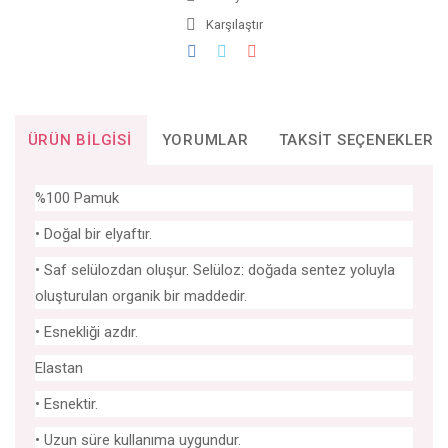
Karşılaştır
ÜRÜN BILGISI
YORUMLAR
TAKSIT SEÇENEKLERI
%100 Pamuk
• Doğal bir elyaftır.
• Saf selülozdan oluşur. Selüloz: doğada sentez yoluyla
oluşturulan organik bir maddedir.
• Esnekliği azdır.
Elastan
• Esnektir.
• Uzun süre kullanıma uygundur.