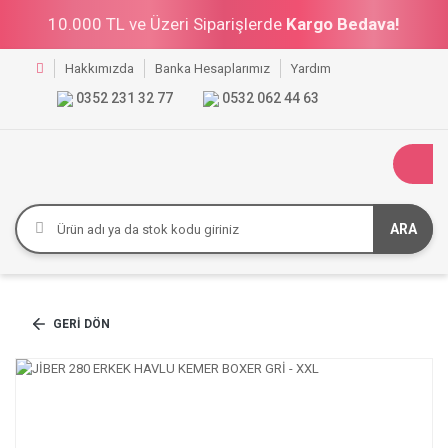
10.000 TL ve Üzeri Siparişlerde
Kargo Bedava!
Hakkımızda
Banka Hesaplarımız
Yardım
0352 231 32 77
0532 062 44 63
ARA
GERI DÖN