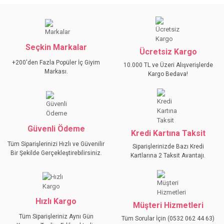
Bu ürünün fiyat bilgisi, resim, ürün açıklamalarında ve diğer
konularda yetersiz gördüğünüz noktaları öneri formunu
Bu ürüne ilk yorumu siz yapın!
kullanarak tarafımıza iletebilirsiniz.
Görüş ve önerileriniz için teşekkür ederiz.
Seçkin Markalar
YORUM YAZ
Ücretsiz Kargo
Ürün resmi kalitesiz, bozuk veya görüntülenemiyor.
+200'den Fazla Popüler İç Giyim
10.000 TL ve Üzeri Alışverişlerde
Ürün açıklamasında eksik bilgiler bulunuyor.
Markası.
Kargo Bedava!
Ürün bilgilerinde hatalar bulunuyor.
Ürün fiyatı diğer sitelerden daha pahalı.
Bu ürüne benzer farklı alternatifler olmalı.
Güvenli Ödeme
Kredi Kartına Taksit
Tüm Siparişlerinizi Hızlı ve Güvenilir
Siparişlerinizde Bazı Kredi
Bir Şekilde Gerçekleştirebilirsiniz.
Kartlarına 2 Taksit Avantajı.
GÖNDER
Hızlı Kargo
Müşteri Hizmetleri
Tüm Siparişleriniz Aynı Gün
Tüm Sorular İçin (0532 062 44 63)