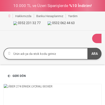
10.000 TL ve Üzeri Siparişlerde
%10 İndirim!
Hakkımızda
Banka Hesaplarımız
Yardım
0352 231 32 77
0532 062 44 63
ARA
GERI DÖN