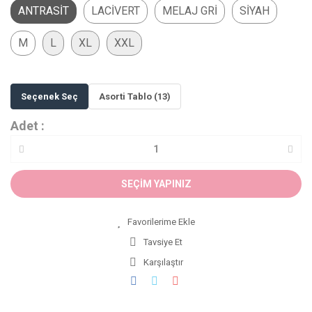
ANTRASİT
LACİVERT
MELAJ GRİ
SİYAH
M
L
XL
XXL
Seçenek Seç
Asorti Tablo (13)
Adet :
SEÇİM YAPINIZ
Tavsiye Et
Karşılaştır