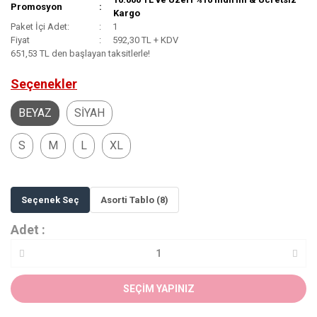
Promosyon
Kargo
Paket İçi Adet:
1
Fiyat
592,30 TL + KDV
651,53 TL den başlayan taksitlerle!
Seçenekler
BEYAZ
SİYAH
S
M
L
XL
Seçenek Seç
Asorti Tablo (8)
Adet :
SEÇİM YAPINIZ