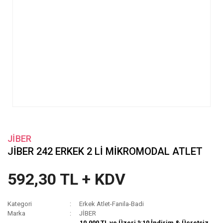
JİBER
JİBER 242 ERKEK 2 Lİ MİKROMODAL ATLET
592,30 TL + KDV
Kategori
Erkek Atlet-Fanila-Badi
Marka
JİBER
10.000 TL ve Üzeri %10 İndirim & Ücretsiz