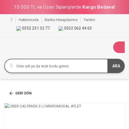
10.000 TL ve Üzeri Siparişlerde
Kargo Bedava!
Hakkımızda
Banka Hesaplarımız
Yardım
0352 231 32 77
0532 062 44 63
ARA
GERI DÖN