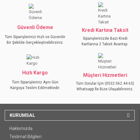
Ürün bilgilerinde hatalar bulunuyor.
Ürün fiyatı diğer sitelerden daha pahalı.
Bu ürüne benzer farklı alternatifler olmalı.
Güvenli Ödeme
Kredi Kartına Taksit
Tüm Siparişlerinizi Hızlı ve Güvenilir
Siparişlerinizde Bazı Kredi
Bir Şekilde Gerçekleştirebilirsiniz.
Kartlarına 2 Taksit Avantajı.
GÖNDER
Hızlı Kargo
Müşteri Hizmetleri
Tüm Siparişleriniz Aynı Gün
Tüm Sorular İçin (0532 062 44 63)
Kargoya Teslim Edilmektedir.
Whatsapp İle Bize Ulaşabilirsiniz.
KURUMSAL
Hakkımızda
Teslimat Bilgileri