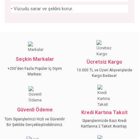
• Vücudu sarar ve şeklini korur.
Bu ürünün fiyat bilgisi, resim, ürün açıklamalarında ve diğer
konularda yetersiz gördüğünüz noktaları öneri formunu
Bu ürüne ilk yorumu siz yapın!
kullanarak tarafımıza iletebilirsiniz.
Görüş ve önerileriniz için teşekkür ederiz.
Seçkin Markalar
YORUM YAZ
Ücretsiz Kargo
Ürün resmi kalitesiz, bozuk veya görüntülenemiyor.
+200'den Fazla Popüler İç Giyim
10.000 TL ve Üzeri Alışverişlerde
Ürün açıklamasında eksik bilgiler bulunuyor.
Markası.
Kargo Bedava!
Ürün bilgilerinde hatalar bulunuyor.
Ürün fiyatı diğer sitelerden daha pahalı.
Bu ürüne benzer farklı alternatifler olmalı.
Güvenli Ödeme
Kredi Kartına Taksit
Tüm Siparişlerinizi Hızlı ve Güvenilir
Siparişlerinizde Bazı Kredi
Bir Şekilde Gerçekleştirebilirsiniz.
Kartlarına 2 Taksit Avantajı.