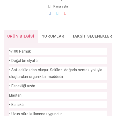
Karşılaştır
ÜRÜN BILGISI
YORUMLAR
TAKSIT SEÇENEKLERI
%100 Pamuk
• Doğal bir elyaftır.
• Saf selülozdan oluşur. Selüloz: doğada sentez yoluyla
oluşturulan organik bir maddedir.
• Esnekliği azdır.
Elastan
• Esnektir.
• Uzun süre kullanıma uygundur.