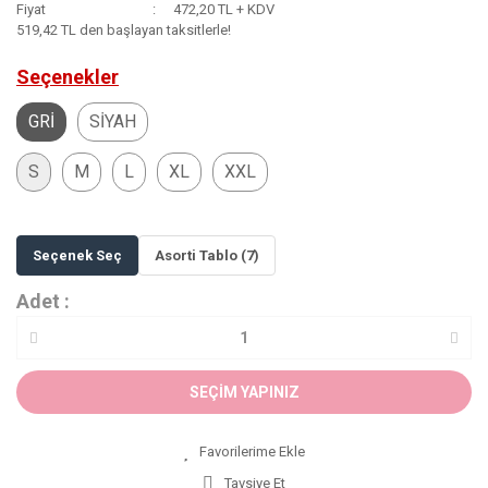
Fiyat
472,20 TL + KDV
519,42 TL den başlayan taksitlerle!
Seçenekler
GRİ
SİYAH
S
M
L
XL
XXL
Seçenek Seç
Asorti Tablo (7)
Adet :
SEÇİM YAPINIZ
Tavsiye Et