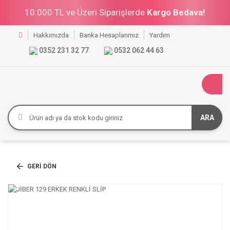
10.000 TL ve Üzeri Siparişlerde
Kargo Bedava!
Hakkımızda
Banka Hesaplarımız
Yardım
0352 231 32 77
0532 062 44 63
ARA
GERI DÖN