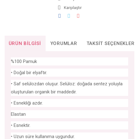
Karşılaştır
ÜRÜN BILGISI
YORUMLAR
TAKSIT SEÇENEKLERI
%100 Pamuk
• Doğal bir elyaftır.
• Saf selülozdan oluşur. Selüloz: doğada sentez yoluyla
oluşturulan organik bir maddedir.
• Esnekliği azdır.
Elastan
• Esnektir.
• Uzun süre kullanıma uygundur.