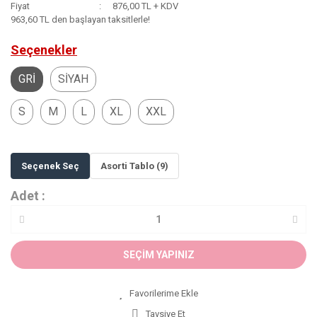
Fiyat
876,00 TL + KDV
963,60 TL den başlayan taksitlerle!
Seçenekler
GRİ
SİYAH
S
M
L
XL
XXL
Seçenek Seç
Asorti Tablo (9)
Adet :
SEÇİM YAPINIZ
Tavsiye Et