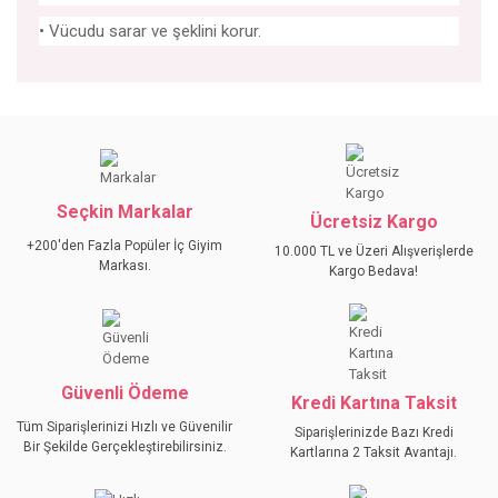
• Vücudu sarar ve şeklini korur.
Bu ürünün fiyat bilgisi, resim, ürün açıklamalarında ve diğer
konularda yetersiz gördüğünüz noktaları öneri formunu
Bu ürüne ilk yorumu siz yapın!
kullanarak tarafımıza iletebilirsiniz.
Görüş ve önerileriniz için teşekkür ederiz.
Seçkin Markalar
YORUM YAZ
Ücretsiz Kargo
Ürün resmi kalitesiz, bozuk veya görüntülenemiyor.
+200'den Fazla Popüler İç Giyim
10.000 TL ve Üzeri Alışverişlerde
Ürün açıklamasında eksik bilgiler bulunuyor.
Markası.
Kargo Bedava!
Ürün bilgilerinde hatalar bulunuyor.
Ürün fiyatı diğer sitelerden daha pahalı.
Bu ürüne benzer farklı alternatifler olmalı.
Güvenli Ödeme
Kredi Kartına Taksit
Tüm Siparişlerinizi Hızlı ve Güvenilir
Siparişlerinizde Bazı Kredi
Bir Şekilde Gerçekleştirebilirsiniz.
Kartlarına 2 Taksit Avantajı.