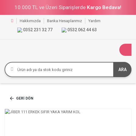
10.000 TL ve Üzeri Siparişlerde
Kargo Bedava!
Hakkımızda
Banka Hesaplarımız
Yardım
0352 231 32 77
0532 062 44 63
ARA
GERI DÖN