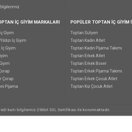
ilgilerimiz
PTAN İÇ GİYİM MARKALARI
POPÜLER TOPTAN İÇ GİYİM 
İç Giyim
Toptan Sütyen
ıldızı İç Giyim
Toptan Kadın Atlet
 İç Giyim
Toptan Kadın Pijama Takımı
Giyim
Toptan Erkek Atlet
 Giyim
Toptan Erkek Boxer
Çorap
Toptan Erkek Pijama Takımı
r Çorap
Toptan Erkek Çocuk Atlet
ni Pijama
Toptan Kız Çocuk Atlet
di kartı bilgileriniz 256bit SSL Sertifikası ile korunmaktadır.