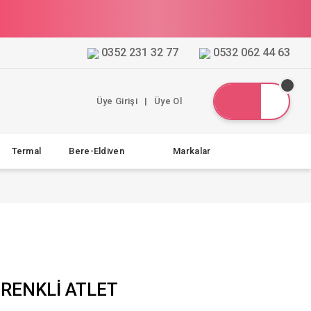
0352 231 32 77
0532 062 44 63
Üye Girişi
|
Üye Ol
Termal
Bere-Eldiven
Markalar
 RENKLİ ATLET