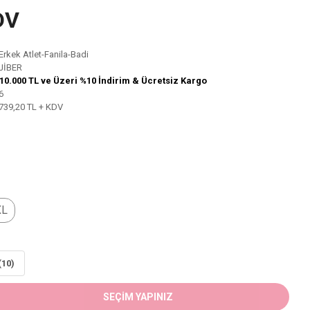
DV
Erkek Atlet-Fanila-Badi
JİBER
10.000 TL ve Üzeri %10 İndirim & Ücretsiz Kargo
6
739,20 TL + KDV
XL
(10)
SEÇİM YAPINIZ