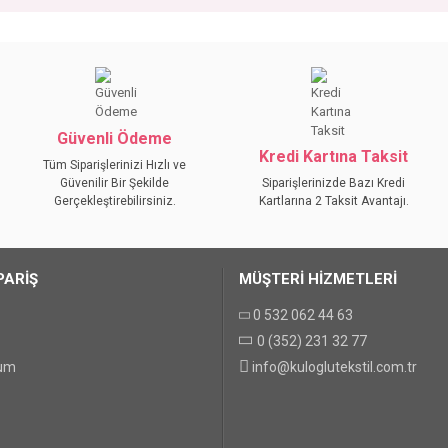
da yetersiz gördüğünüz noktaları öneri formunu kullanarak tarafımıza iletebilirs
Bu ürüne ilk yorumu siz yapın!
YORUM YAZ
Güvenli Ödeme
Kredi Kartına Taksit
Tüm Siparişlerinizi Hızlı ve
Güvenilir Bir Şekilde
Siparişlerinizde Bazı Kredi
Gerçekleştirebilirsiniz.
Kartlarına 2 Taksit Avantajı.
PARİŞ
MÜŞTERİ HİZMETLERİ
0 532 062 44 63
0 (352) 231 32 77
GÖNDER
tum
info@kuloglutekstil.com.tr