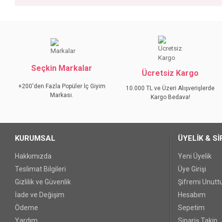
Bu ürünün fiyat bilgisi, resim, ürün açıklamalarında ve diğer konular
Görüş ve önerileriniz için teşekkür ederiz.
Ürün resmi kalitesiz, bozuk veya görüntülenemiyor.
Seçkin Markalar
Ürün açıklamasında eksik bilgiler bulunuyor.
Ücretsiz Kargo
Ürün bilgilerinde hatalar bulunuyor.
+200'den Fazla Popüler İç Giyim
10.000 TL ve Üzeri Alışverişlerde
Markası.
Ürün fiyatı diğer sitelerden daha pahalı.
Kargo Bedava!
Bu ürüne benzer farklı alternatifler olmalı.
KURUMSAL
ÜYELİK & Sİ
Hakkımızda
Yeni Üyelik
Teslimat Bilgileri
Üye Girişi
Gizlilik ve Güvenlik
Şifremi Unut
İade ve Değişim
Hesabım
Ödeme
Sepetim
Yardım
Sipariş Takip