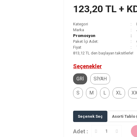
123,20 TL + K
Kategori
Marka
Promosyon
Paket İçi Adet:
Fiyat
813,12 TL den başlayan taksitlerle!
Seçenekler
GRİ
SİYAH
S
M
L
XL
X
Seçenek Seç
Asorti Tablo 
Adet :