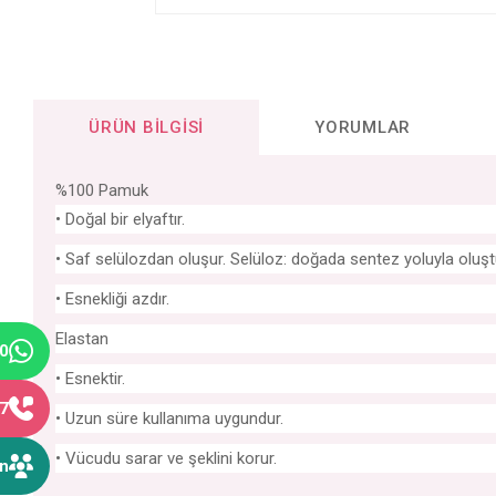
ÜRÜN BILGISI
YORUMLAR
%100 Pamuk
• Doğal bir elyaftır.
• Saf selülozdan oluşur. Selüloz: doğada sentez yoluyla oluşt
• Esnekliği azdır.
Elastan
40
• Esnektir.
77
• Uzun süre kullanıma uygundur.
• Vücudu sarar ve şeklini korur.
ın