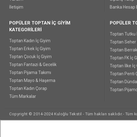
İletişim
Banka Hesap B
POPÜLER TOPTAN İÇ GİYİM
POPÜLER TO
KATEGORİLERİ
Toptan Tutku 
Toptan Kadın İç Giyim
Toptan Seher Y
Toptan Erkek İç Giyim
Toptan Berrak
Toptan Çocuk İç Giyim
Toptan FK İç 
Toptan Fantazi & Gecelik
Toptan İlke İç
Toptan Pijama Takımı
Toptan Penti 
Toptan Mayo & Haşema
Toptan Dünda
Toptan Kadın Çorap
Toptan Pijamo
Tüm Markalar
Copyright © 2014-2024 Kuloğlu Tekstil - Tüm hakları saklıdır.- Tüm kre