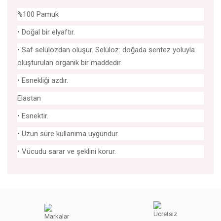
%100 Pamuk
• Doğal bir elyaftır.
• Saf selülozdan oluşur. Selüloz: doğada sentez yoluyla
oluşturulan organik bir maddedir.
• Esnekliği azdır.
Elastan
• Esnektir.
• Uzun süre kullanıma uygundur.
• Vücudu sarar ve şeklini korur.
Bu ürünün fiyat bilgisi, resim, ürün açıklamalarında ve diğer
konularda yetersiz gördüğünüz noktaları öneri formunu
Bu ürüne ilk yorumu siz yapın!
kullanarak tarafımıza iletebilirsiniz.
Görüş ve önerileriniz için teşekkür ederiz.