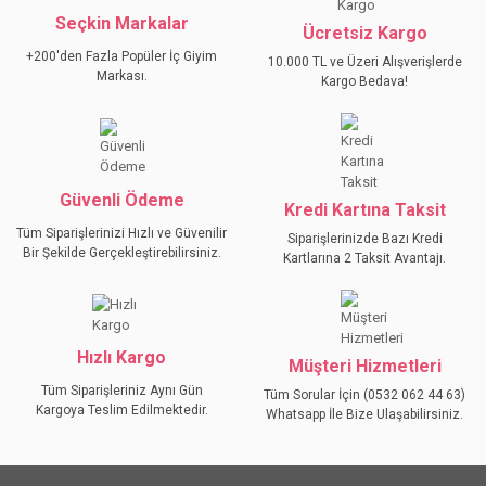
Seçkin Markalar
YORUM YAZ
Ücretsiz Kargo
Ürün resmi kalitesiz, bozuk veya görüntülenemiyor.
+200'den Fazla Popüler İç Giyim
10.000 TL ve Üzeri Alışverişlerde
Ürün açıklamasında eksik bilgiler bulunuyor.
Markası.
Kargo Bedava!
Ürün bilgilerinde hatalar bulunuyor.
Ürün fiyatı diğer sitelerden daha pahalı.
Bu ürüne benzer farklı alternatifler olmalı.
Güvenli Ödeme
Kredi Kartına Taksit
Tüm Siparişlerinizi Hızlı ve Güvenilir
Siparişlerinizde Bazı Kredi
Bir Şekilde Gerçekleştirebilirsiniz.
Kartlarına 2 Taksit Avantajı.
GÖNDER
Hızlı Kargo
Müşteri Hizmetleri
Tüm Siparişleriniz Aynı Gün
Tüm Sorular İçin (0532 062 44 63)
Kargoya Teslim Edilmektedir.
Whatsapp İle Bize Ulaşabilirsiniz.