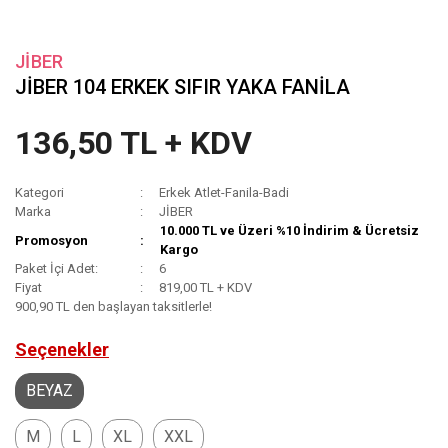
JİBER
JİBER 104 ERKEK SIFIR YAKA FANİLA
136,50 TL + KDV
Kategori
Erkek Atlet-Fanila-Badi
Marka
JİBER
10.000 TL ve Üzeri %10 İndirim & Ücretsiz
Promosyon
Kargo
Paket İçi Adet:
6
Fiyat
819,00 TL + KDV
900,90 TL den başlayan taksitlerle!
Seçenekler
BEYAZ
M
L
XL
XXL