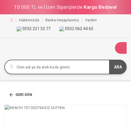
10.000 TL ve Üzeri Siparişlerde
Kargo Bedava!
Hakkımızda
Banka Hesaplarımız
Yardım
0352 231 32 77
0532 062 44 63
ARA
GERI DÖN