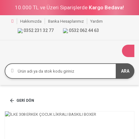
10.000 TL ve Üzeri Siparişlerde
Kargo Bedava!
Hakkımızda
Banka Hesaplarımız
Yardım
0352 231 32 77
0532 062 44 63
ARA
GERI DÖN