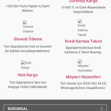
Ücretsiz Kargo
Ürün resmi kalitesiz, bozuk veya görüntülenemiyor.
+200'den Fazla Popüler İç Giyim
10.000 TL ve Üzeri Alışverişlerde
Ürün açıklamasında eksik bilgiler bulunuyor.
Markası.
Kargo Bedava!
Ürün bilgilerinde hatalar bulunuyor.
Ürün fiyatı diğer sitelerden daha pahalı.
Bu ürüne benzer farklı alternatifler olmalı.
Güvenli Ödeme
Kredi Kartına Taksit
Tüm Siparişlerinizi Hızlı ve Güvenilir
Siparişlerinizde Bazı Kredi
Bir Şekilde Gerçekleştirebilirsiniz.
Kartlarına 2 Taksit Avantajı.
GÖNDER
Hızlı Kargo
Müşteri Hizmetleri
Tüm Siparişleriniz Aynı Gün
Tüm Sorular İçin (0532 062 44 63)
Kargoya Teslim Edilmektedir.
Whatsapp İle Bize Ulaşabilirsiniz.
KURUMSAL