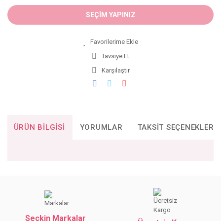
SEÇİM YAPINIZ
Tavsiye Et
Karşılaştır
ÜRÜN BILGISI
YORUMLAR
TAKSIT SEÇENEKLERI
Bu ürünün fiyat bilgisi, resim, ürün açıklamalarında ve diğer
konularda yetersiz gördüğünüz noktaları öneri formunu
Bu ürüne ilk yorumu siz yapın!
kullanarak tarafımıza iletebilirsiniz.
Görüş ve önerileriniz için teşekkür ederiz.
Seçkin Markalar
YORUM YAZ