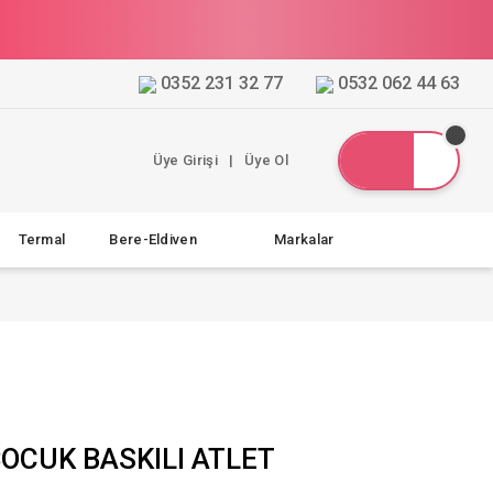
0352 231 32 77
0532 062 44 63
Üye Girişi
|
Üye Ol
Termal
Bere-Eldiven
Markalar
ÇOCUK BASKILI ATLET