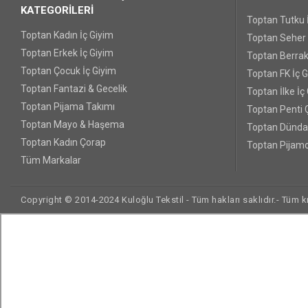
KATEGORİLERİ
Toptan Tutku 
Toptan Kadın İç Giyim
Toptan Seher Y
Toptan Erkek İç Giyim
Toptan Berrak
Toptan Çocuk İç Giyim
Toptan FK İç 
Toptan Fantazi & Gecelik
Toptan İlke İç
Toptan Pijama Takımı
Toptan Penti 
Toptan Mayo & Haşema
Toptan Dünda
Toptan Kadın Çorap
Toptan Pijamo
Tüm Markalar
Copyright © 2014-2024 Kuloğlu Tekstil - Tüm hakları saklıdır.- Tüm kre