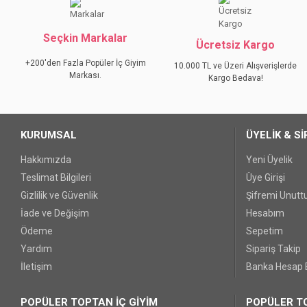
Ürün resmi kalitesiz, bozuk veya görüntülenemiyor.
Seçkin Markalar
Ürün açıklamasında eksik bilgiler bulunuyor.
Ücretsiz Kargo
Ürün bilgilerinde hatalar bulunuyor.
+200'den Fazla Popüler İç Giyim
10.000 TL ve Üzeri Alışverişlerde
Markası.
Ürün fiyatı diğer sitelerden daha pahalı.
Kargo Bedava!
Bu ürüne benzer farklı alternatifler olmalı.
KURUMSAL
ÜYELİK & Sİ
Hakkımızda
Yeni Üyelik
Teslimat Bilgileri
Üye Girişi
Gizlilik ve Güvenlik
Şifremi Unut
İade ve Değişim
Hesabım
Ödeme
Sepetim
Yardım
Sipariş Takip
İletişim
Banka Hesap B
POPÜLER TOPTAN İÇ GİYİM
POPÜLER TO