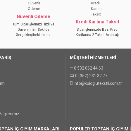
YORUM YAZ
Güvenli Ödeme
Kredi Kartına Taksit
Tüm Siparişlerinizi Hızlı ve
Güvenilir Bir Şekilde
Siparişlerinizde Bazı Kredi
Gerçekleştirebilirsiniz.
Kartlarına 2 Taksit Avantajı.
PARİŞ
MÜŞTERİ HİZMETLERİ
0 532 062 44 63
0 (352) 231 32 77
GÖNDER
tum
info@kuloglutekstil.com.tr
ilgilerimiz
PTAN İÇ GİYİM MARKALARI
POPÜLER TOPTAN İÇ GİYİM 