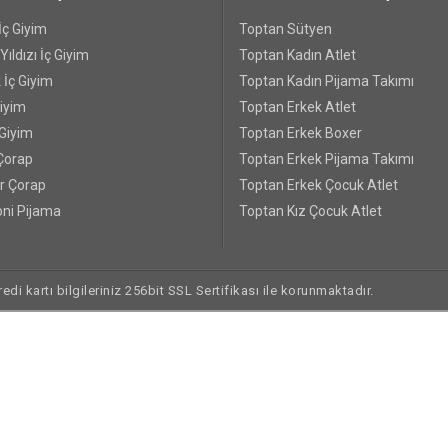
İç Giyim
Toptan Sütyen
ıldızı İç Giyim
Toptan Kadın Atlet
 İç Giyim
Toptan Kadın Pijama Takımı
Giyim
Toptan Erkek Atlet
 Giyim
Toptan Erkek Boxer
Çorap
Toptan Erkek Pijama Takımı
r Çorap
Toptan Erkek Çocuk Atlet
ni Pijama
Toptan Kız Çocuk Atlet
di kartı bilgileriniz 256bit SSL Sertifikası ile korunmaktadır.