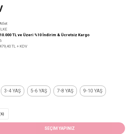
V
Atlet
İLKE
10.000 TL ve Üzeri %10 İndirim & Ücretsiz Kargo
6
479,40 TL + KDV
3-4 YAŞ
5-6 YAŞ
7-8 YAŞ
9-10 YAŞ
(6)
SEÇİM YAPINIZ