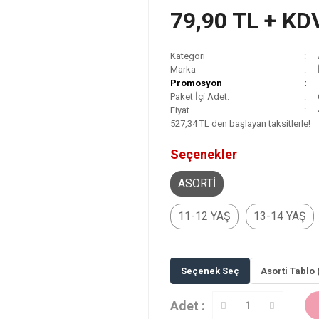
79,90 TL + KD
Kategori
Marka
Promosyon
Paket İçi Adet:
Fiyat
527,34 TL den başlayan taksitlerle!
Seçenekler
ASORTİ
11-12 YAŞ
13-14 YAŞ
Seçenek Seç
Asorti Tablo 
Adet :