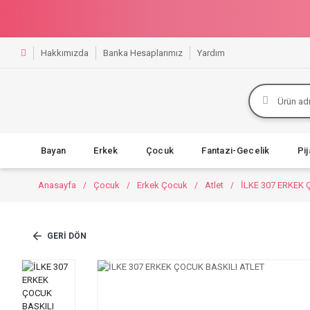
Hakkımızda
Banka Hesaplarımız
Yardım
Bayan
Erkek
Çocuk
Fantazi-Gecelik
Pi
Anasayfa
Çocuk
Erkek Çocuk
Atlet
İLKE 307 ERKEK 
GERI DÖN