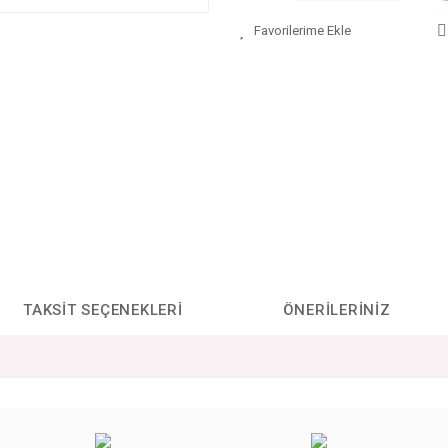
TAKSIT SEÇENEKLERI
ÖNERILERINIZ
da yetersiz gördüğünüz noktaları öneri formunu kullanarak tarafımıza iletebilirs
Bu ürüne ilk yorumu siz yapın!