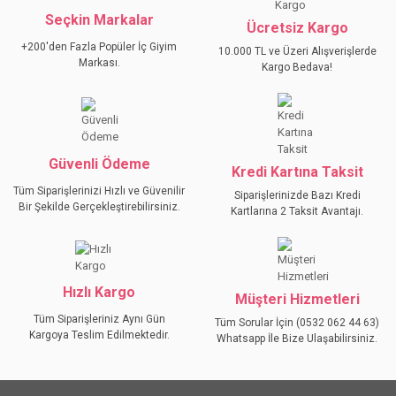
Ürün resmi kalitesiz, bozuk veya görüntülenemiyor.
Seçkin Markalar
Ücretsiz Kargo
Ürün açıklamasında eksik bilgiler bulunuyor.
+200'den Fazla Popüler İç Giyim
10.000 TL ve Üzeri Alışverişlerde
Ürün bilgilerinde hatalar bulunuyor.
Markası.
Kargo Bedava!
Ürün fiyatı diğer sitelerden daha pahalı.
Bu ürüne benzer farklı alternatifler olmalı.
Güvenli Ödeme
Kredi Kartına Taksit
Tüm Siparişlerinizi Hızlı ve Güvenilir
Siparişlerinizde Bazı Kredi
Bir Şekilde Gerçekleştirebilirsiniz.
Kartlarına 2 Taksit Avantajı.
GÖNDER
Hızlı Kargo
Müşteri Hizmetleri
Tüm Siparişleriniz Aynı Gün
Tüm Sorular İçin (0532 062 44 63)
Kargoya Teslim Edilmektedir.
Whatsapp İle Bize Ulaşabilirsiniz.