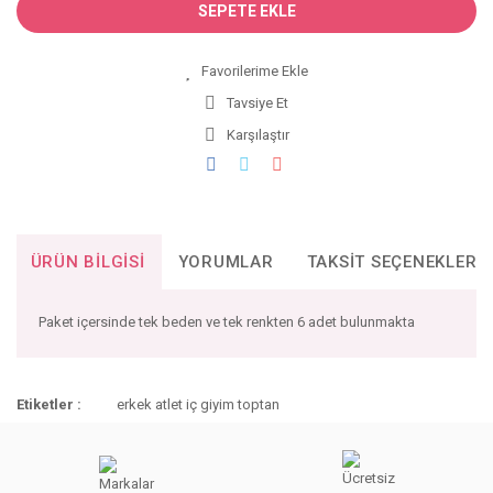
SEPETE EKLE
Tavsiye Et
Karşılaştır
ÜRÜN BILGISI
YORUMLAR
TAKSIT SEÇENEKLERI
Paket içersinde tek beden ve tek renkten 6 adet bulunmakta
Bu ürünün fiyat bilgisi, resim, ürün açıklamalarında ve diğer
Etiketler :
erkek atlet iç giyim toptan
konularda yetersiz gördüğünüz noktaları öneri formunu
Bu ürüne ilk yorumu siz yapın!
kullanarak tarafımıza iletebilirsiniz.
Görüş ve önerileriniz için teşekkür ederiz.
YORUM YAZ