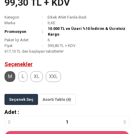
99,30 TL + KDV
Kategori
Erkek Atlet-Fanila-Badi
Marka
İLKE
10.000 TL ve Üzeri %10 İndirim & Ücretsiz
Promosyon
Kargo
Paket İçi Adet:
6
Fiyat
595,80 TL + KDV
617,10 TL den başlayan taksitlerle!
Seçenekler
M
L
XL
XXL
Seçenek Seç
Asorti Tablo (4)
Adet :