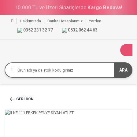
10.000 TL ve Üzeri Siparişlerde
Kargo Bedava!
Hakkımızda
Banka Hesaplarımız
Yardım
0352 231 32 77
0532 062 44 63
ARA
GERI DÖN