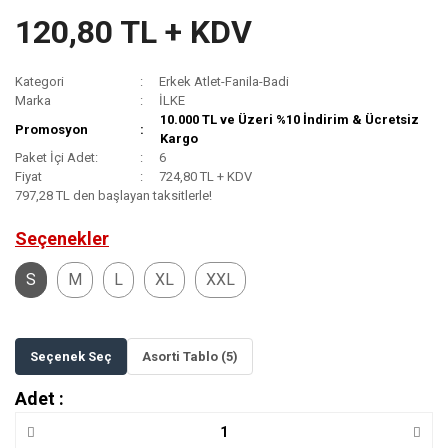
120,80 TL + KDV
Kategori
Erkek Atlet-Fanila-Badi
Marka
İLKE
10.000 TL ve Üzeri %10 İndirim & Ücretsiz
Promosyon
Kargo
Paket İçi Adet:
6
Fiyat
724,80 TL + KDV
797,28 TL den başlayan taksitlerle!
Seçenekler
S
M
L
XL
XXL
Seçenek Seç
Asorti Tablo (5)
Adet :