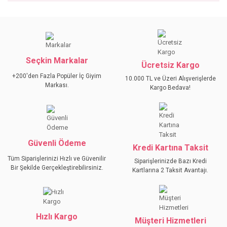
Bu ürünün fiyat bilgisi, resim, ürün açıklamalarında ve diğer
konularda yetersiz gördüğünüz noktaları öneri formunu
Bu ürüne ilk yorumu siz yapın!
kullanarak tarafımıza iletebilirsiniz.
Görüş ve önerileriniz için teşekkür ederiz.
Seçkin Markalar
YORUM YAZ
Ücretsiz Kargo
Ürün resmi kalitesiz, bozuk veya görüntülenemiyor.
+200'den Fazla Popüler İç Giyim
10.000 TL ve Üzeri Alışverişlerde
Ürün açıklamasında eksik bilgiler bulunuyor.
Markası.
Kargo Bedava!
Ürün bilgilerinde hatalar bulunuyor.
Ürün fiyatı diğer sitelerden daha pahalı.
Bu ürüne benzer farklı alternatifler olmalı.
Güvenli Ödeme
Kredi Kartına Taksit
Tüm Siparişlerinizi Hızlı ve Güvenilir
Siparişlerinizde Bazı Kredi
Bir Şekilde Gerçekleştirebilirsiniz.
Kartlarına 2 Taksit Avantajı.
GÖNDER
Hızlı Kargo
Müşteri Hizmetleri