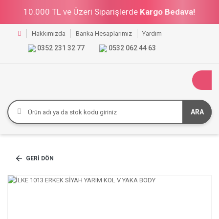
10.000 TL ve Üzeri Siparişlerde
Kargo Bedava!
Hakkımızda
Banka Hesaplarımız
Yardım
0352 231 32 77
0532 062 44 63
ARA
GERI DÖN