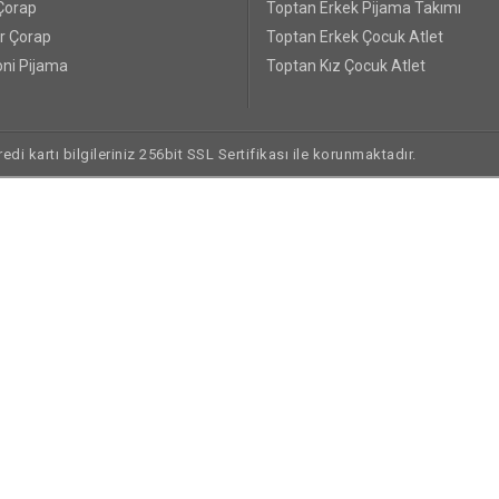
Çorap
Toptan Erkek Pijama Takımı
r Çorap
Toptan Erkek Çocuk Atlet
ni Pijama
Toptan Kız Çocuk Atlet
di kartı bilgileriniz 256bit SSL Sertifikası ile korunmaktadır.