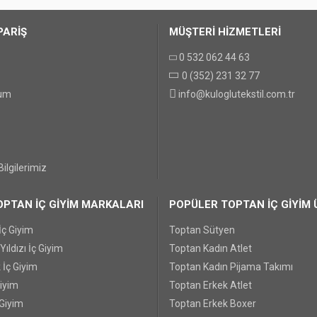
PARİŞ
MÜŞTERİ HİZMETLERİ
0 532 062 44 63
0 (352) 231 32 77
GÖNDER
tum
info@kuloglutekstil.com.tr
ilgilerimiz
PTAN İÇ GİYİM MARKALARI
POPÜLER TOPTAN İÇ GİYİM 
İç Giyim
Toptan Sütyen
ıldızı İç Giyim
Toptan Kadın Atlet
 İç Giyim
Toptan Kadın Pijama Takımı
Giyim
Toptan Erkek Atlet
 Giyim
Toptan Erkek Boxer