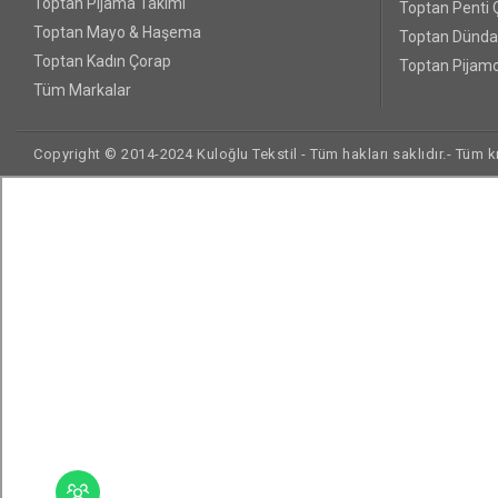
Toptan Pijama Takımı
Toptan Penti 
Toptan Mayo & Haşema
Toptan Dünda
Toptan Kadın Çorap
Toptan Pijamo
Tüm Markalar
Copyright © 2014-2024 Kuloğlu Tekstil - Tüm hakları saklıdır.- Tüm kre