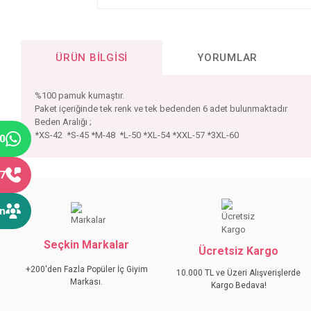
ÜRÜN BILGISI
YORUMLAR
%100 pamuk kumaştır.
Paket içeriğinde tek renk ve tek bedenden 6 adet bulunmaktadır
Beden Aralığı ;
*XS-42 *S-45 *M-48 *L-50 *XL-54 *XXL-57 *3XL-60
40
77
Bu ürünün fiyat bilgisi, resim, ürün açıklamalarında ve diğer konular
Görüş ve önerileriniz için teşekkür ederiz.
ın
Ürün resmi kalitesiz, bozuk veya görüntülenemiyor.
Seçkin Markalar
Ürün açıklamasında eksik bilgiler bulunuyor.
Ücretsiz Kargo
Ürün bilgilerinde hatalar bulunuyor.
+200'den Fazla Popüler İç Giyim
10.000 TL ve Üzeri Alışverişlerde
Markası.
Ürün fiyatı diğer sitelerden daha pahalı.
Kargo Bedava!
Bu ürüne benzer farklı alternatifler olmalı.