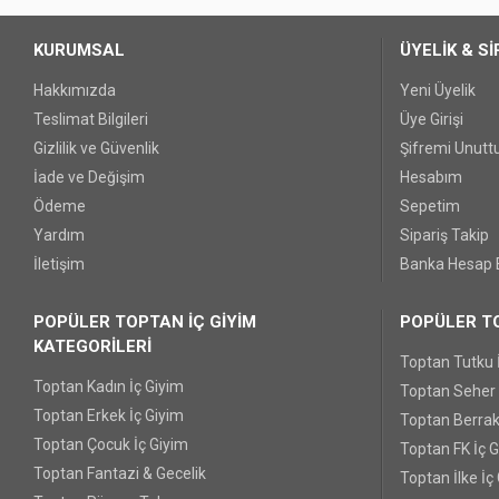
KURUMSAL
ÜYELİK & Sİ
Hakkımızda
Yeni Üyelik
Teslimat Bilgileri
Üye Girişi
Gizlilik ve Güvenlik
Şifremi Unut
İade ve Değişim
Hesabım
Ödeme
Sepetim
Yardım
Sipariş Takip
İletişim
Banka Hesap B
POPÜLER TOPTAN İÇ GİYİM
POPÜLER TO
KATEGORİLERİ
Toptan Tutku 
Toptan Kadın İç Giyim
Toptan Seher Y
Toptan Erkek İç Giyim
Toptan Berrak
Toptan Çocuk İç Giyim
Toptan FK İç 
Toptan Fantazi & Gecelik
Toptan İlke İç