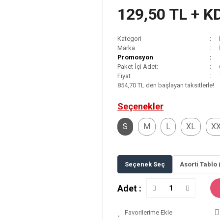
129,50 TL + K
Kategori
Marka
Promosyon
Paket İçi Adet:
Fiyat
854,70 TL den başlayan taksitlerle!
Seçenekler
S
M
L
XL
X
Seçenek Seç
Asorti Tablo 
Adet :