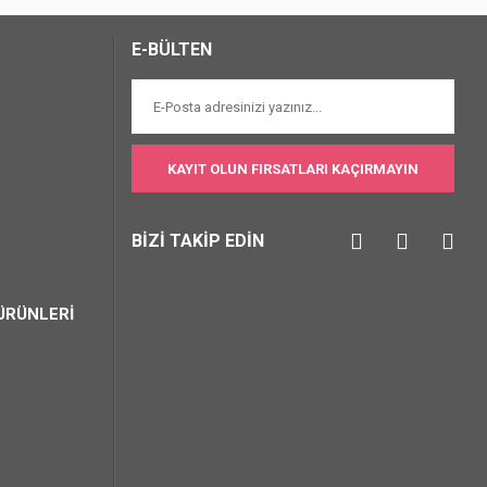
E-BÜLTEN
KAYIT OLUN FIRSATLARI KAÇIRMAYIN
BİZİ TAKİP EDİN
ÜRÜNLERİ