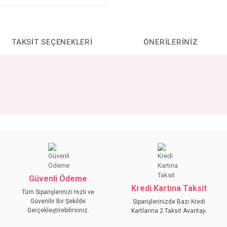
TAKSIT SEÇENEKLERI
ÖNERILERINIZ
da yetersiz gördüğünüz noktaları öneri formunu kullanarak tarafımıza iletebilirs
Bu ürüne ilk yorumu siz yapın!
YORUM YAZ
Güvenli Ödeme
Kredi Kartına Taksit
Tüm Siparişlerinizi Hızlı ve
Güvenilir Bir Şekilde
Siparişlerinizde Bazı Kredi
Gerçekleştirebilirsiniz.
Kartlarına 2 Taksit Avantajı.