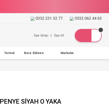
0352 231 32 77
0532 062 44 63
Üye Girişi
|
Üye Ol
Termal
Bere-Eldiven
Markalar
 PENYE SİYAH O YAKA