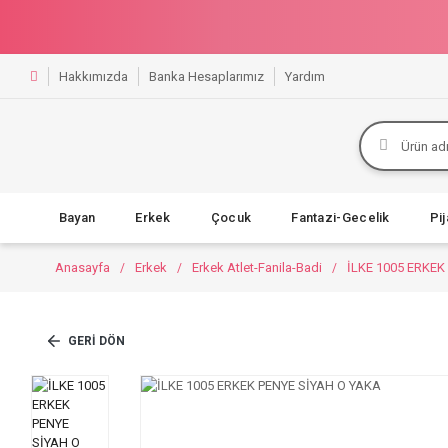
Hakkımızda
Banka Hesaplarımız
Yardım
Bayan
Erkek
Çocuk
Fantazi-Gecelik
Pi
Anasayfa
Erkek
Erkek Atlet-Fanila-Badi
İLKE 1005 ERKEK
GERI DÖN