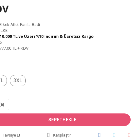
DV
Erkek Atlet-Fanila-Badi
İLKE
10.000 TL ve Üzeri %10 İndirim & Ücretsiz Kargo
6
777,00 TL + KDV
XL
3XL
(6)
SEPETE EKLE
Tavsiye Et
Karşılaştır