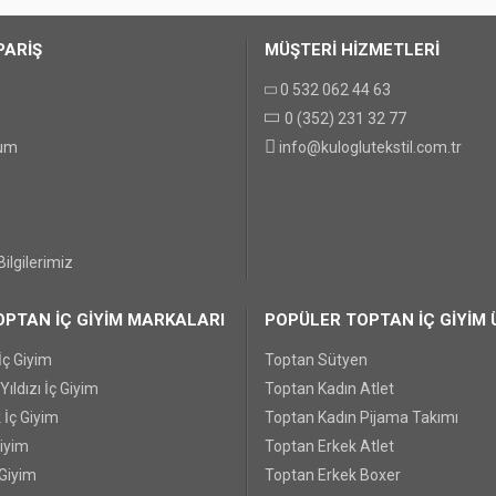
PARİŞ
MÜŞTERİ HİZMETLERİ
0 532 062 44 63
0 (352) 231 32 77
GÖNDER
tum
info@kuloglutekstil.com.tr
ilgilerimiz
PTAN İÇ GİYİM MARKALARI
POPÜLER TOPTAN İÇ GİYİM 
İç Giyim
Toptan Sütyen
ıldızı İç Giyim
Toptan Kadın Atlet
 İç Giyim
Toptan Kadın Pijama Takımı
Giyim
Toptan Erkek Atlet
 Giyim
Toptan Erkek Boxer