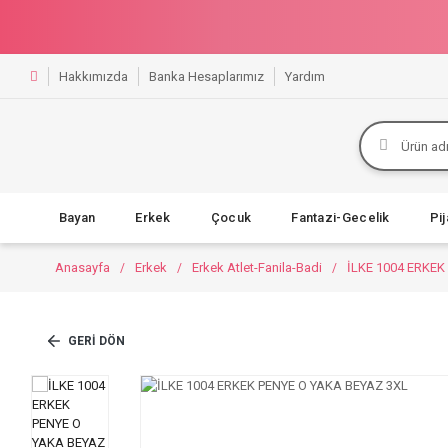
Hakkımızda
Banka Hesaplarımız
Yardım
Bayan
Erkek
Çocuk
Fantazi-Gecelik
Pi
Anasayfa
Erkek
Erkek Atlet-Fanila-Badi
İLKE 1004 ERKEK
GERI DÖN