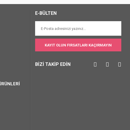
E-BÜLTEN
KAYIT OLUN FIRSATLARI KAÇIRMAYIN
BİZİ TAKİP EDİN
ÜRÜNLERİ