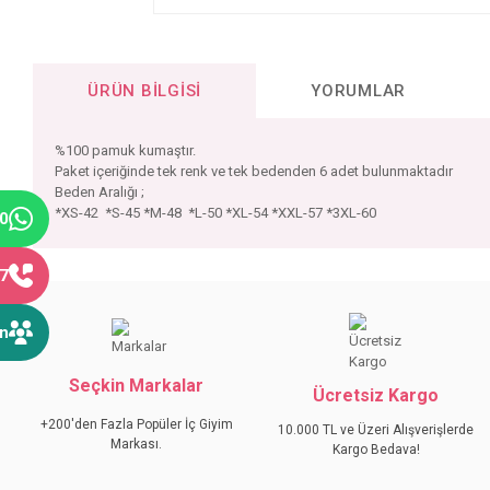
ÜRÜN BILGISI
YORUMLAR
%100 pamuk kumaştır.
Paket içeriğinde tek renk ve tek bedenden 6 adet bulunmaktadır
Beden Aralığı ;
*XS-42 *S-45 *M-48 *L-50 *XL-54 *XXL-57 *3XL-60
40
77
Bu ürünün fiyat bilgisi, resim, ürün açıklamalarında ve diğer konular
Görüş ve önerileriniz için teşekkür ederiz.
ın
Ürün resmi kalitesiz, bozuk veya görüntülenemiyor.
Seçkin Markalar
Ürün açıklamasında eksik bilgiler bulunuyor.
Ücretsiz Kargo
Ürün bilgilerinde hatalar bulunuyor.
+200'den Fazla Popüler İç Giyim
10.000 TL ve Üzeri Alışverişlerde
Markası.
Ürün fiyatı diğer sitelerden daha pahalı.
Kargo Bedava!
Bu ürüne benzer farklı alternatifler olmalı.