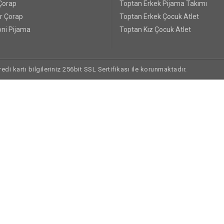
Çorap
Toptan Erkek Pijama Takımı
r Çorap
Toptan Erkek Çocuk Atlet
ni Pijama
Toptan Kız Çocuk Atlet
di kartı bilgileriniz 256bit SSL Sertifikası ile korunmaktadır.