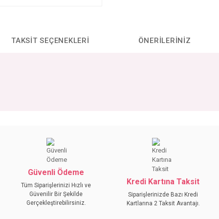
TAKSIT SEÇENEKLERI
ÖNERILERINIZ
da yetersiz gördüğünüz noktaları öneri formunu kullanarak tarafımıza iletebilirs
Bu ürüne ilk yorumu siz yapın!
YORUM YAZ
Güvenli Ödeme
Kredi Kartına Taksit
Tüm Siparişlerinizi Hızlı ve
Güvenilir Bir Şekilde
Siparişlerinizde Bazı Kredi
Gerçekleştirebilirsiniz.
Kartlarına 2 Taksit Avantajı.