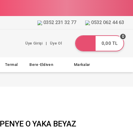
0352 231 32 77
0532 062 44 63
0
0,00 TL
Üye Girişi
|
Üye Ol
Termal
Bere-Eldiven
Markalar
 PENYE O YAKA BEYAZ