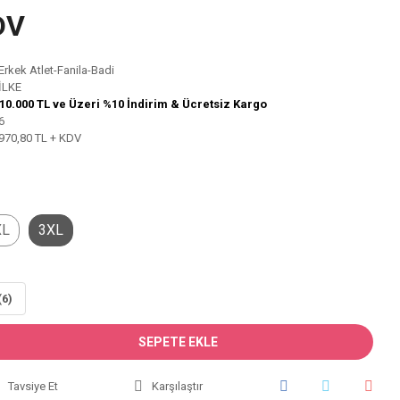
DV
Erkek Atlet-Fanila-Badi
İLKE
10.000 TL ve Üzeri %10 İndirim & Ücretsiz Kargo
6
970,80 TL + KDV
XL
3XL
(6)
SEPETE EKLE
Tavsiye Et
Karşılaştır