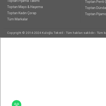
Toptan Pijama Takımı
Toptan Penti 
Toptan Mayo & Haşema
Toptan Dünda
Toptan Kadın Çorap
Toptan Pijamo
Tüm Markalar
Copyright © 2014-2024 Kuloğlu Tekstil - Tüm hakları saklıdır.- Tüm kre