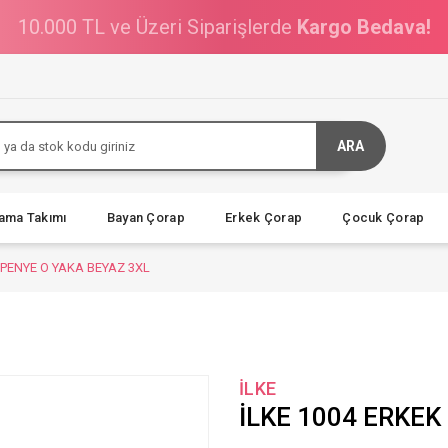
10.000 TL ve Üzeri Siparişlerde
Kargo Bedava!
ARA
jama Takımı
Bayan Çorap
Erkek Çorap
Çocuk Çorap
 PENYE O YAKA BEYAZ 3XL
İLKE
İLKE 1004 ERKEK