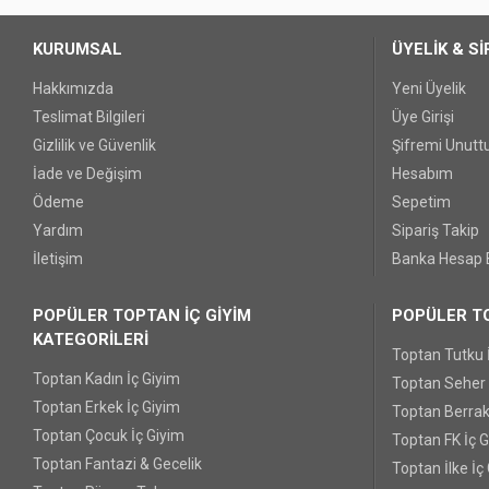
KURUMSAL
ÜYELİK & Sİ
Hakkımızda
Yeni Üyelik
Teslimat Bilgileri
Üye Girişi
Gizlilik ve Güvenlik
Şifremi Unut
İade ve Değişim
Hesabım
Ödeme
Sepetim
Yardım
Sipariş Takip
İletişim
Banka Hesap B
POPÜLER TOPTAN İÇ GİYİM
POPÜLER TO
KATEGORİLERİ
Toptan Tutku 
Toptan Kadın İç Giyim
Toptan Seher Y
Toptan Erkek İç Giyim
Toptan Berrak
Toptan Çocuk İç Giyim
Toptan FK İç 
Toptan Fantazi & Gecelik
Toptan İlke İç