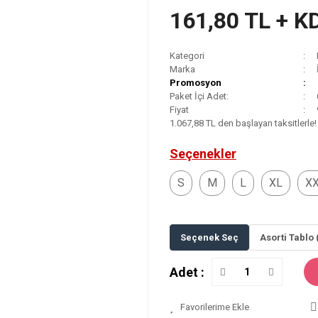
161,80 TL + K
Kategori
Marka
Promosyon
Paket İçi Adet:
Fiyat
1.067,88 TL den başlayan taksitlerle!
Seçenekler
S
M
L
XL
X
Seçenek Seç
Asorti Tablo 
Adet :