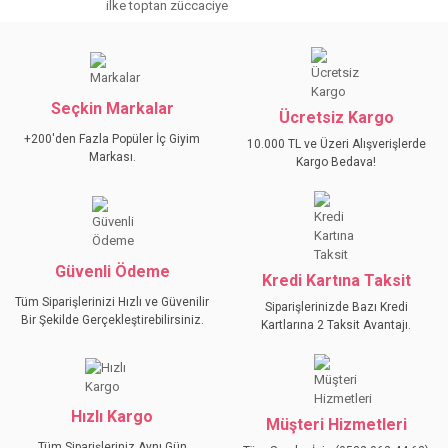
kullanarak tarafımıza iletebilirsiniz.
ilke toptan züccaciye
Görüş ve önerileriniz için teşekkür ederiz.
YORUM YAZ
Ürün resmi kalitesiz, bozuk veya görüntülenemiyor.
Ürün açıklamasında eksik bilgiler bulunuyor.
Seçkin Markalar
Ücretsiz Kargo
Ürün bilgilerinde hatalar bulunuyor.
+200'den Fazla Popüler İç Giyim
10.000 TL ve Üzeri Alışverişlerde
Ürün fiyatı diğer sitelerden daha pahalı.
Markası.
Kargo Bedava!
Bu ürüne benzer farklı alternatifler olmalı.
Güvenli Ödeme
Kredi Kartına Taksit
Tüm Siparişlerinizi Hızlı ve Güvenilir
Siparişlerinizde Bazı Kredi
GÖNDER
Bir Şekilde Gerçekleştirebilirsiniz.
Kartlarına 2 Taksit Avantajı.
Hızlı Kargo
Müşteri Hizmetleri
Tüm Siparişleriniz Aynı Gün