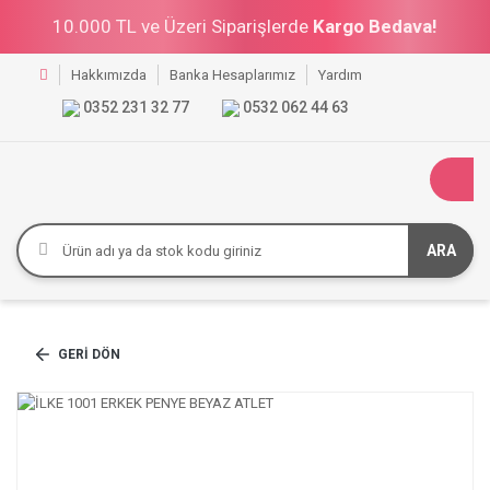
10.000 TL ve Üzeri Siparişlerde
Kargo Bedava!
Hakkımızda
Banka Hesaplarımız
Yardım
0352 231 32 77
0532 062 44 63
ARA
GERI DÖN