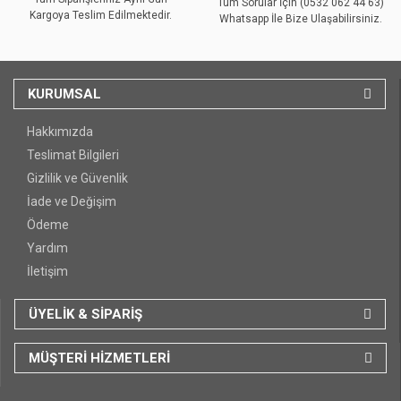
Tüm Sorular İçin (0532 062 44 63)
Kargoya Teslim Edilmektedir.
Whatsapp İle Bize Ulaşabilirsiniz.
KURUMSAL
Hakkımızda
Teslimat Bilgileri
Gizlilik ve Güvenlik
İade ve Değişim
Ödeme
Yardım
İletişim
ÜYELİK & SİPARİŞ
MÜŞTERİ HİZMETLERİ