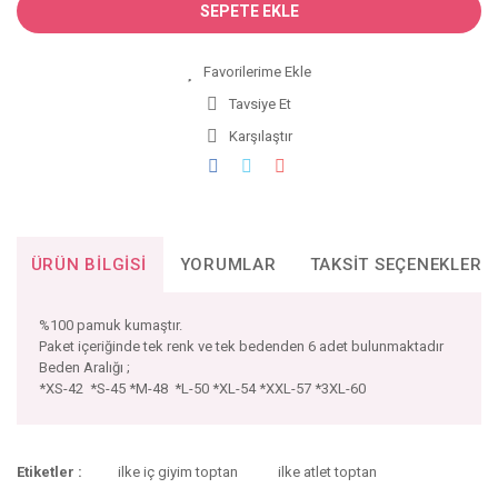
SEPETE EKLE
Tavsiye Et
Karşılaştır
ÜRÜN BILGISI
YORUMLAR
TAKSIT SEÇENEKLERI
%100 pamuk kumaştır.
Paket içeriğinde tek renk ve tek bedenden 6 adet bulunmaktadır
Beden Aralığı ;
*XS-42 *S-45 *M-48 *L-50 *XL-54 *XXL-57 *3XL-60
Bu ürünün fiyat bilgisi, resim, ürün açıklamalarında ve diğer
Etiketler :
ilke iç giyim toptan
ilke atlet toptan
konularda yetersiz gördüğünüz noktaları öneri formunu
Bu ürüne ilk yorumu siz yapın!