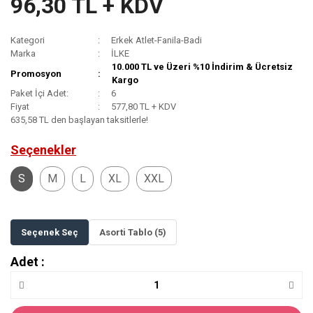
96,30 TL + KDV
Kategori
Erkek Atlet-Fanila-Badi
Marka
İLKE
10.000 TL ve Üzeri %10 İndirim & Ücretsiz
Promosyon
Kargo
Paket İçi Adet:
6
Fiyat
577,80 TL + KDV
635,58 TL den başlayan taksitlerle!
Seçenekler
S
M
L
XL
XXL
Seçenek Seç
Asorti Tablo (5)
Adet :