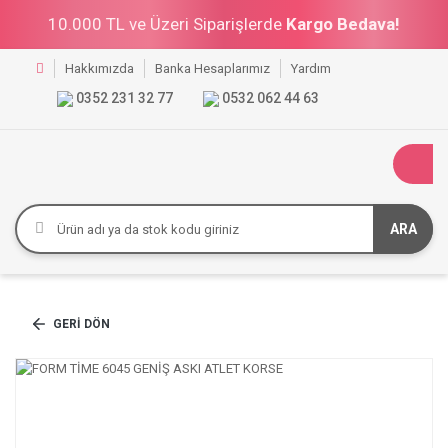
10.000 TL ve Üzeri Siparişlerde
Kargo Bedava!
Hakkımızda
Banka Hesaplarımız
Yardım
0352 231 32 77
0532 062 44 63
ARA
GERI DÖN