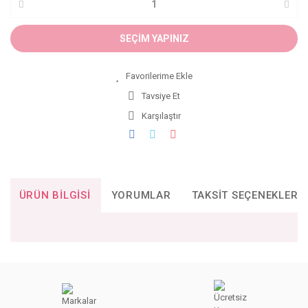
SEÇİM YAPINIZ
Tavsiye Et
Karşılaştır
ÜRÜN BILGISI
YORUMLAR
TAKSIT SEÇENEKLERI
Bu ürünün fiyat bilgisi, resim, ürün açıklamalarında ve diğer
konularda yetersiz gördüğünüz noktaları öneri formunu
Bu ürüne ilk yorumu siz yapın!
kullanarak tarafımıza iletebilirsiniz.
Görüş ve önerileriniz için teşekkür ederiz.