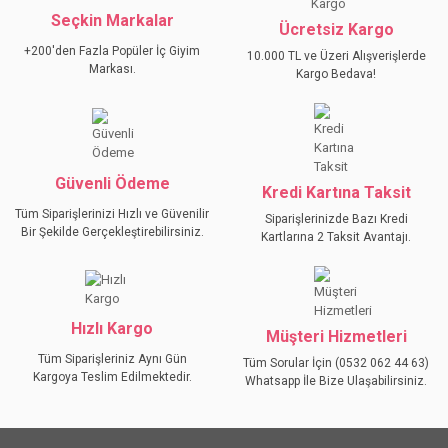
Seçkin Markalar
YORUM YAZ
Ücretsiz Kargo
Ürün resmi kalitesiz, bozuk veya görüntülenemiyor.
+200'den Fazla Popüler İç Giyim
10.000 TL ve Üzeri Alışverişlerde
Ürün açıklamasında eksik bilgiler bulunuyor.
Markası.
Kargo Bedava!
Ürün bilgilerinde hatalar bulunuyor.
Ürün fiyatı diğer sitelerden daha pahalı.
Bu ürüne benzer farklı alternatifler olmalı.
Güvenli Ödeme
Kredi Kartına Taksit
Tüm Siparişlerinizi Hızlı ve Güvenilir
Siparişlerinizde Bazı Kredi
Bir Şekilde Gerçekleştirebilirsiniz.
Kartlarına 2 Taksit Avantajı.
GÖNDER
Hızlı Kargo
Müşteri Hizmetleri
Tüm Siparişleriniz Aynı Gün
Tüm Sorular İçin (0532 062 44 63)
Kargoya Teslim Edilmektedir.
Whatsapp İle Bize Ulaşabilirsiniz.