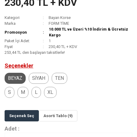
230,40 TL + KDV
Kategori
Bayan Korse
Marka
FORM TİME
10.000 TL ve Üzeri %10 İndirim & Ücretsiz
Promosyon
Kargo
Paket İçi Adet:
1
Fiyat
230,40 TL + KDV
253,44 TL den başlayan taksitlerle!
Seçenekler
BEYAZ
SİYAH
TEN
S
M
L
XL
Seçenek Seç
Asorti Tablo (9)
Adet :