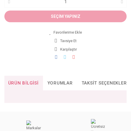
SEÇİM YAPINIZ
Tavsiye Et
Karşılaştır
ÜRÜN BILGISI
YORUMLAR
TAKSIT SEÇENEKLERI
Bu ürünün fiyat bilgisi, resim, ürün açıklamalarında ve diğer
konularda yetersiz gördüğünüz noktaları öneri formunu
Bu ürüne ilk yorumu siz yapın!
kullanarak tarafımıza iletebilirsiniz.
Görüş ve önerileriniz için teşekkür ederiz.