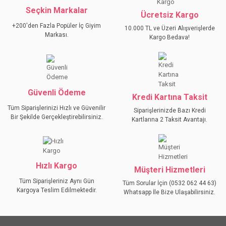
Seçkin Markalar
YORUM YAZ
Ücretsiz Kargo
Ürün resmi kalitesiz, bozuk veya görüntülenemiyor.
+200'den Fazla Popüler İç Giyim
10.000 TL ve Üzeri Alışverişlerde
Ürün açıklamasında eksik bilgiler bulunuyor.
Markası.
Kargo Bedava!
Ürün bilgilerinde hatalar bulunuyor.
Ürün fiyatı diğer sitelerden daha pahalı.
Bu ürüne benzer farklı alternatifler olmalı.
Güvenli Ödeme
Kredi Kartına Taksit
Tüm Siparişlerinizi Hızlı ve Güvenilir
Siparişlerinizde Bazı Kredi
Bir Şekilde Gerçekleştirebilirsiniz.
Kartlarına 2 Taksit Avantajı.
GÖNDER
Hızlı Kargo
Müşteri Hizmetleri
Tüm Siparişleriniz Aynı Gün
Tüm Sorular İçin (0532 062 44 63)
Kargoya Teslim Edilmektedir.
Whatsapp İle Bize Ulaşabilirsiniz.