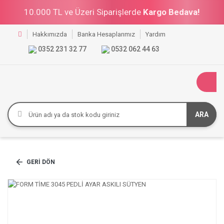
10.000 TL ve Üzeri Siparişlerde
Kargo Bedava!
Hakkımızda
Banka Hesaplarımız
Yardım
0352 231 32 77
0532 062 44 63
ARA
GERI DÖN