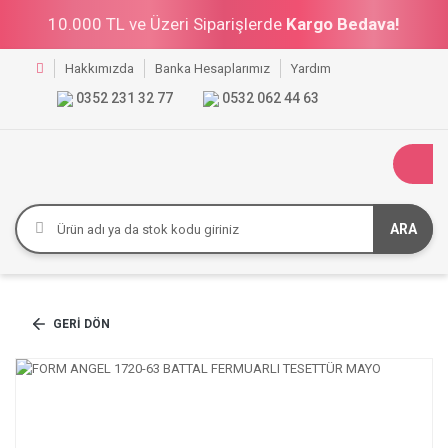
10.000 TL ve Üzeri Siparişlerde
Kargo Bedava!
Hakkımızda
Banka Hesaplarımız
Yardım
0352 231 32 77
0532 062 44 63
ARA
GERI DÖN