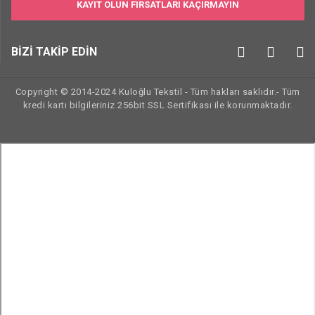
KAYIT OLUN FIRSATLARI KAÇIRMAYIN
BİZİ TAKİP EDİN
Copyright © 2014-2024 Kuloğlu Tekstil - Tüm hakları saklıdır.- Tüm
kredi kartı bilgileriniz 256bit SSL Sertifikası ile korunmaktadır.