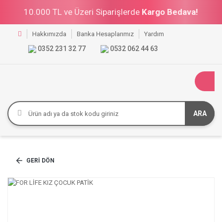
10.000 TL ve Üzeri Siparişlerde
Kargo Bedava!
Hakkımızda
Banka Hesaplarımız
Yardım
0352 231 32 77
0532 062 44 63
ARA
GERI DÖN